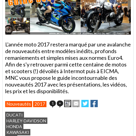
L'année moto 2017 restera marqué par une avalanche
de nouveautés entre modèles inédits, profonds
remaniements et simples mises aux normes Euro4.
Afin de s'y retrouver parmi cette centaine de motos
et scooters (!) dévoilés à Intermot puis à EICMA,
MNC vous propose le guide incontournable des
nouveautés 2017 avec les présentations, les vidéos,
les prix et les disponibilités.
Imprimer
Envoyer
Partager
Partager
1
+
Nouveautés
2017
cet
sur
sur
article
Twitter
Facebook
DUCATI
à
HARLEY-DAVIDSON
un
HONDA
ami
KAWASAKI