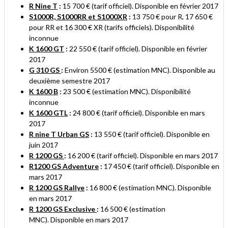
R Nine T
:
15 700 € (tarif officiel). Disponible en février 2017
S1000R, S1000RR et S1000XR
:
13 750 € pour R, 17 650 €
pour RR et 16 300 € XR (tarifs officiels). Disponibilité
inconnue
K 1600 GT
:
22 550 € (tarif officiel). Disponible en février
2017
G 310 GS
:
Environ 5500 € (estimation MNC). Disponible au
deuxième semestre 2017
K 1600 B
:
23 500 € (estimation MNC). Disponibilité
inconnue
K 1600 GTL
:
24 800 €
(tarif officiel). Disponible en mars
2017
R nine T Urban GS
:
13 550 €
(tarif officiel). Disponible en
juin 2017
R 1200 GS
:
16 200 €
(tarif officiel). Disponible en mars 2017
R1200 GS Adventure
:
17 450 € (tarif officiel). Disponible en
mars 2017
R 1200 GS Rallye
:
16 800 € (estimation MNC). Disponible
en mars 2017
R 1200 GS Exclusive
:
16 500 € (estimation
MNC). Disponible en mars 2017