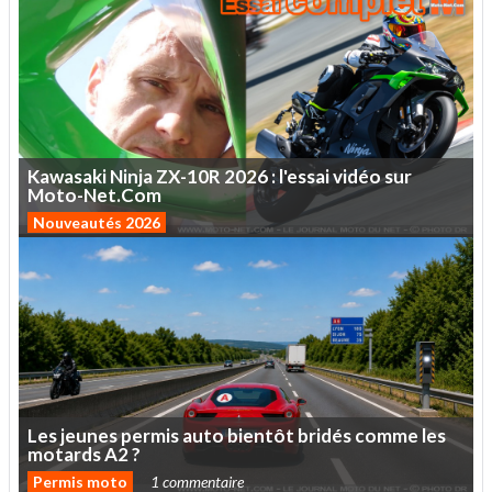
Kawasaki
Ninja
ZX-10R
2026
:
l'essai
vidéo
sur
Moto-Net.Com
Nouveautés 2026
Les
jeunes
permis
auto
bientôt
bridés
comme
les
motards
A2
?
Permis moto
1 commentaire