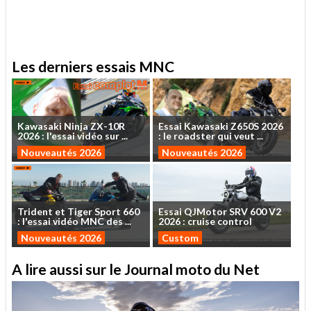
.
Les derniers essais MNC
Kawasaki
Ninja
ZX-10R
Essai
Kawasaki
Z650S
2026
2026
:
l'essai
vidéo
sur
...
:
le
roadster
qui
veut
...
Nouveautés 2026
Nouveautés 2026
Trident
et
Tiger
Sport
660
Essai
QJMotor
SRV
600
V2
:
l'essai
vidéo
MNC
des
...
2026
:
cruise
control
Nouveautés 2026
Custom
A lire aussi sur le Journal moto du Net