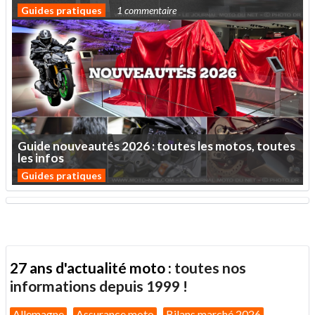
Guides pratiques
1 commentaire
Guide
nouveautés
2026
:
toutes
les
motos,
toutes
les
infos
Guides pratiques
27 ans d'actualité moto :
toutes nos
informations depuis 1999 !
Allemagne
Assurance moto
Bilans marché 2026