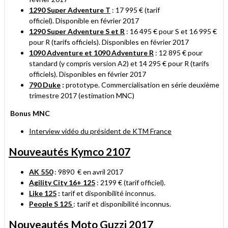
1290 Super Adventure T
: 17 995 €
(tarif
officiel). Disponible en février 2017
1290 Super Adventure S et R
: 16 495 € pour S et 16 995 €
pour R
(tarifs officiels). Disponibles en février 2017
1090 Adventure et 1090 Adventure R
: 12 895 € pour
standard (y compris version A2) et 14 295 € pour R
(tarifs
officiels). Disponibles en février 2017
790 Duke
:
prototype. Commercialisation en série deuxième
trimestre 2017 (estimation MNC)
Bonus MNC
Interview vidéo du président de KTM France
Nouveautés Kymco 2107
AK 550
: 9890 € en avril 2017
Agility City 16+ 125
: 2199 € (tarif officiel).
Like 125
:
tarif et disponibilité inconnus.
People S 125
: tarif et disponibilité inconnus.
Nouveautés Moto Guzzi 2017