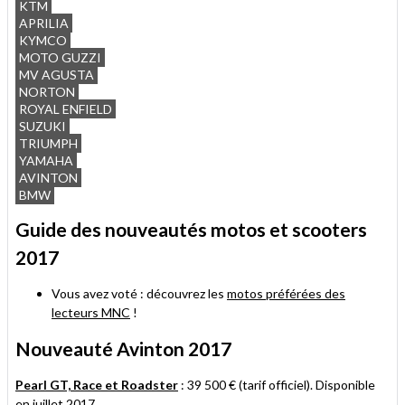
KTM
APRILIA
KYMCO
MOTO GUZZI
MV AGUSTA
NORTON
ROYAL ENFIELD
SUZUKI
TRIUMPH
YAMAHA
AVINTON
BMW
Guide des nouveautés motos et scooters
2017
Vous avez voté : découvrez les
motos préférées des
lecteurs MNC
!
Nouveauté Avinton 2017
Pearl GT, Race et Roadster
: 39 500 € (tarif officiel). Disponible
en juillet 2017