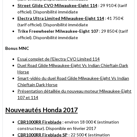
Street Glide CVO Milwaukee-Eight 114
: 29 910 € (tarif
officiel). Disponibilité immédiate
Electra Ultra Limited Milwaukee-Eight 114
: 41 750 €
(tarif officiel). Disponibilité immédiate
Trike Freewheeler Milwaukee-Eight 107
: 29 850 € (tarif
officiel). Disponibilité immédiate
Bonus MNC
Essai complet de l'Electra CVO Limited 114
Duel Road Glide Milwaukee-Eight Vs Indian Chieftain Dark
Horse
Smart-vidéo du duel Road Glide Milwaukee-Eight Vs Indian
Chieftain Dark Horse
Présentation détaillée du nouveau moteur Milwaukee-Eight
107 et 114
Nouveautés Honda 2017
CBR1000RR Fireblade
:
environ 18 000 € (estimation
constructeur). Disponible en février 2017
CBR1000RR Fireblade SP
:
22 500 € (estimation