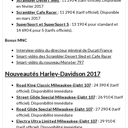
Scrambler Desert Sled
: 11 290 € (tarif officiel). Disponible
en février 2017
Scrambler Cafe Racer
: 11 290 € (tarif officiel). Disponible
en mars 2017
SuperSport et SuperSport S
: 13 190 € pour standard et
14 690 € pour S (tarifs officiels).
Bonus MNC
Interview vidéo du directeur général de Ducati France
Smart-vidéo des Scrambler Desert Sled et Cafe Racer
Smart-vidéo du nouveau Monster 797
Nouveautés Harley-Davidson 2017
Road King Classic Milwaukee-Eight 107
: 24 390 € (tarif
officiel). Disponibilité immédiate
Street Glide Special Milwaukee-Eight 107
: 26 910 € (tarif
officiel). Disponibilité immédiate
Road Glide Special Milwaukee-Eight 107
: 27 290 € (tarif
officiel). Disponibilité immédiate
Electra Ultra Limited Milwaukee-Eight 107
: 29 910 €
(tarif officiel). Disponibilité immédiate