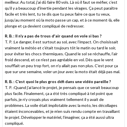
meilleur. Au total, j’ai dû faire 80 vols. Là où il faut se méfier, c’est
qu’il y a beaucoup d'inertie pendant les virages. Ça peut paraître
facile et très lent, tu te dis que tu peux faire ce que tu veux,
jusqu’au moment où la moto passe un cap, et à ce moment-là, elle
plonge et ça devient compliqué de redresser.
R. B. : Il n’y a pas de trous d'air quand on vole si bas ?
T. P. :Le danger, il est surtout au sol, avec l’impact. On choisissait
vraiment la météo et c’était toujours tôt le matin ou tard le soir,
pour éviter les chocs thermiques. Quand le sol se réchauffe, l’air
froid descend, et ce n'est pas agréable en vol. Dès que le vent
soufflait un peu trop fort, on n’y allait pas non plus. C’est pour ça
que sur une semaine, voler un jour avec la moto était déjà pas mal.
R. B. : C’est quoi le plus gros défi dans une vidéo pareille ?
T. P. :Quand j’ai lancé le projet, je pensais que ce serait beaucoup
plus facile. Finalement, ça a été très compliqué à tel point que
parfois, je n’y croyais plus vraiment tellement il y avait de
problèmes. La voile était impilotable avec la moto, les décollages
étaient inconcevables, et je m’en suis rendu compte en travaillant
le projet. Développer le matériel, l’imaginer, ça a été aussi ultra
compliqué.