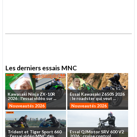
.
.
Les derniers essais MNC
Kawasaki
Ninja
ZX-10R
Essai
Kawasaki
Z650S
2026
2026
:
l'essai
vidéo
sur
...
:
le
roadster
qui
veut
...
Nouveautés 2026
Nouveautés 2026
Trident
et
Tiger
Sport
660
Essai
QJMotor
SRV
600
V2
:
l'essai
vidéo
MNC
des
...
2026
:
cruise
control