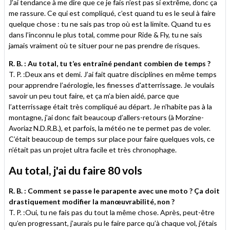
J’ai tendance à me dire que ce je fais n’est pas si extrême, donc ça
me rassure. Ce qui est compliqué, c’est quand tu es le seul à faire
quelque chose : tu ne sais pas trop où est la limite. Quand tu es
dans l’inconnu le plus total, comme pour Ride & Fly, tu ne sais
jamais vraiment où te situer pour ne pas prendre de risques.
R. B. : Au total, tu t’es entraîné pendant combien de temps ?
T. P. :Deux ans et demi. J’ai fait quatre disciplines en même temps
pour apprendre l’aérologie, les finesses d'atterrissage. Je voulais
savoir un peu tout faire, et ça m’a bien aidé, parce que
l’atterrissage était très compliqué au départ. Je n’habite pas à la
montagne, j’ai donc fait beaucoup d’allers-retours (à Morzine-
Avoriaz N.D.R.B.), et parfois, la météo ne te permet pas de voler.
C’était beaucoup de temps sur place pour faire quelques vols, ce
n’était pas un projet ultra facile et très chronophage.
Au total, j'ai du faire 80 vols
R. B. : Comment se passe le parapente avec une moto ? Ça doit
drastiquement modifier la manœuvrabilité, non ?
T. P. :Oui, tu ne fais pas du tout la même chose. Après, peut-être
qu’en progressant, j’aurais pu le faire parce qu’à chaque vol, j’étais