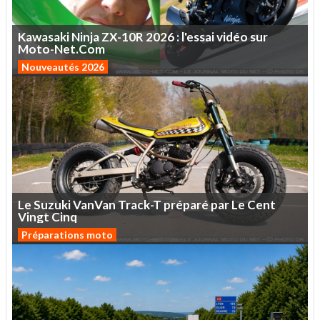
Kawasaki
Ninja
ZX-10R
2026
:
l'essai
vidéo
sur
Moto-Net.Com
Nouveautés 2026
Le
Suzuki
VanVan
Track-T
préparé
par
Le
Cent
Vingt
Cinq
Préparations moto