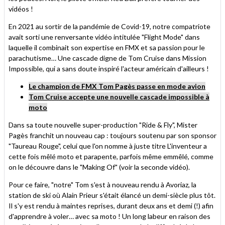
vidéos !
En 2021 au sortir de la pandémie de Covid-19, notre compatriote
avait sorti une renversante vidéo intitulée "Flight Mode" dans
laquelle il combinait son expertise en FMX et sa passion pour le
parachutisme… Une cascade digne de Tom Cruise dans Mission
Impossible, qui a sans doute inspiré l'acteur américain d'ailleurs !
Le champion de FMX Tom Pagès passe en mode avion
Tom Cruise accepte une nouvelle cascade impossible à
moto
Dans sa toute nouvelle super-production "Ride & Fly", Mister
Pagès franchit un nouveau cap : toujours soutenu par son sponsor
"Taureau Rouge", celui que l'on nomme à juste titre L'inventeur a
cette fois mêlé moto et parapente, parfois même emmêlé, comme
on le découvre dans le "Making Of" (voir la seconde vidéo).
Pour ce faire, "notre" Tom s'est à nouveau rendu à Avoriaz, la
station de ski où Alain Prieur s'était élancé un demi-siècle plus tôt.
Il s'y est rendu à maintes reprises, durant deux ans et demi (!) afin
d'apprendre à voler… avec sa moto ! Un long labeur en raison des