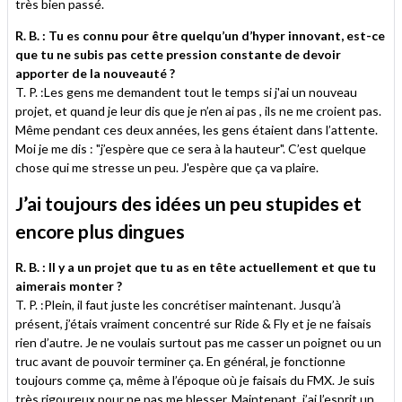
très bien passé.
R. B. : Tu es connu pour être quelqu’un d’hyper innovant, est-ce
que tu ne subis pas cette pression constante de devoir
apporter de la nouveauté ?
T. P. :Les gens me demandent tout le temps si j'ai un nouveau
projet, et quand je leur dis que je n’en ai pas , ils ne me croient pas.
Même pendant ces deux années, les gens étaient dans l’attente.
Moi je me dis : "j’espère que ce sera à la hauteur". C’est quelque
chose qui me stresse un peu. J'espère que ça va plaire.
J’ai toujours des idées un peu stupides et
encore plus dingues
R. B. : Il y a un projet que tu as en tête actuellement et que tu
aimerais monter ?
T. P. :Plein, il faut juste les concrétiser maintenant. Jusqu’à
présent, j’étais vraiment concentré sur Ride & Fly et je ne faisais
rien d’autre. Je ne voulais surtout pas me casser un poignet ou un
truc avant de pouvoir terminer ça. En général, je fonctionne
toujours comme ça, même à l’époque où je faisais du FMX. Je suis
très rigoureux pour ne pas me blesser. Maintenant, j’ai l’esprit un