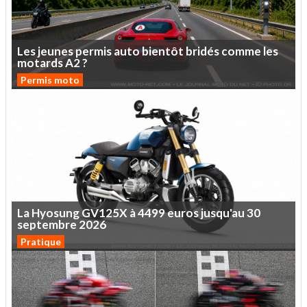
Les
jeunes
permis
auto
bientôt
bridés
comme
les
motards
A2
?
Permis moto
La
Hyosung
GV125X
à
4499
euros
jusqu'au
30
septembre
2026
Pratique