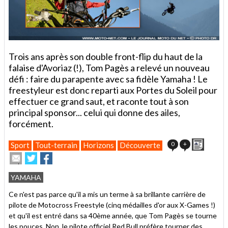
Trois ans après son double front-flip du haut de la
falaise d'Avoriaz (!), Tom Pagès a relevé un nouveau
défi : faire du parapente avec sa fidèle Yamaha ! Le
freestyleur est donc reparti aux Portes du Soleil pour
effectuer ce grand saut, et raconte tout à son
principal sponsor... celui qui donne des ailes,
forcément.
Imprim
0
+
Sport
Tout-terrain
Horizons
Découverte
Envoyer
Partager
Partager
cet
sur
sur
article
Twitter
Facebook
YAMAHA
à
un
Ce n'est pas parce qu'il a mis un terme à sa brillante carrière de
ami
pilote de Motocross Freestyle (cinq médailles d'or aux X-Games !)
et qu'il est entré dans sa 40ème année, que Tom Pagès se tourne
les pouces. Non, le pilote officiel Red Bull préfère tourner des