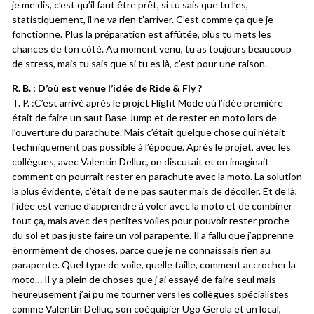
je me dis, c’est qu’il faut être prêt, si tu sais que tu l’es,
statistiquement, il ne va rien t’arriver. C’est comme ça que je
fonctionne. Plus la préparation est affûtée, plus tu mets les
chances de ton côté. Au moment venu, tu as toujours beaucoup
de stress, mais tu sais que si tu es là, c’est pour une raison.
R. B. : D’où est venue l’idée de Ride & Fly ?
T. P. :C’est arrivé après le projet Flight Mode où l’idée première
était de faire un saut Base Jump et de rester en moto lors de
l’ouverture du parachute. Mais c’était quelque chose qui n’était
techniquement pas possible à l’époque. Après le projet, avec les
collègues, avec Valentin Delluc, on discutait et on imaginait
comment on pourrait rester en parachute avec la moto. La solution
la plus évidente, c’était de ne pas sauter mais de décoller. Et de là,
l'idée est venue d’apprendre à voler avec la moto et de combiner
tout ça, mais avec des petites voiles pour pouvoir rester proche
du sol et pas juste faire un vol parapente. Il a fallu que j’apprenne
énormément de choses, parce que je ne connaissais rien au
parapente. Quel type de voile, quelle taille, comment accrocher la
moto… Il y a plein de choses que j’ai essayé de faire seul mais
heureusement j’ai pu me tourner vers les collègues spécialistes
comme Valentin Delluc, son coéquipier Ugo Gerola et un local,