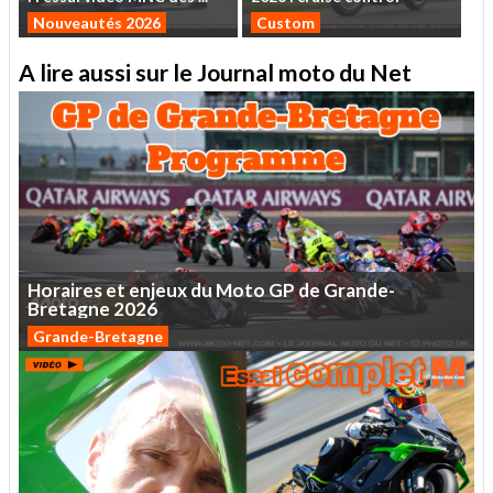
Nouveautés 2026
Custom
A lire aussi sur le Journal moto du Net
Horaires
et
enjeux
du
Moto
GP
de
Grande-
Bretagne
2026
Grande-Bretagne