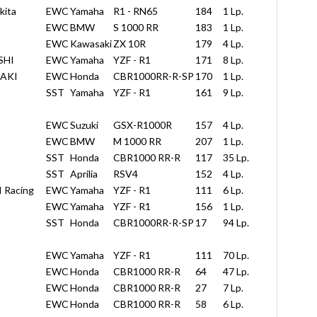
kita
EWC
Yamaha
R1 - RN65
184
1 Lp.
EWC
BMW
S 1000 RR
183
1 Lp.
EWC
Kawasaki
ZX 10R
179
4 Lp.
ISHI
EWC
Yamaha
YZF - R1
171
8 Lp.
AKI
EWC
Honda
CBR1000RR-R-SP
170
1 Lp.
SST
Yamaha
YZF - R1
161
9 Lp.
EWC
Suzuki
GSX-R1000R
157
4 Lp.
EWC
BMW
M 1000 RR
207
1 Lp.
SST
Honda
CBR1000 RR-R
117
35 Lp.
SST
Aprilia
RSV4
152
4 Lp.
Racing
EWC
Yamaha
YZF - R1
111
6 Lp.
EWC
Yamaha
YZF - R1
156
1 Lp.
SST
Honda
CBR1000RR-R-SP
17
94 Lp.
EWC
Yamaha
YZF - R1
111
70 Lp.
EWC
Honda
CBR1000 RR-R
64
47 Lp.
EWC
Honda
CBR1000 RR-R
27
7 Lp.
EWC
Honda
CBR1000 RR-R
58
6 Lp.