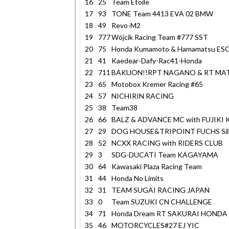
16
25
Team Étoile
17
93
TONE Team 4413 EVA 02 BMW
18
49
Revo-M2
19
777
Wójcik Racing Team #777 SST
20
75
Honda Kumamoto & Hamamatsu E
21
41
Kaedear-Dafy-Rac41-Honda
22
711
BAKUON!!RPT NAGANO & RT M
23
65
Motobox Kremer Racing #65
24
57
NICHIRIN RACING
25
38
Team38
26
66
BALZ & ADVANCE MC with FUJIKI
27
29
DOG HOUSE&TRIPOINT FUCHS Sil
28
52
NCXX RACING with RIDERS CLUB
29
3
SDG-DUCATI Team KAGAYAMA
30
64
Kawasaki Plaza Racing Team
31
44
Honda No Limits
32
31
TEAM SUGAI RACING JAPAN
33
0
Team SUZUKI CN CHALLENGE
34
71
Honda Dream RT SAKURAI HONDA
35
46
MOTORCYCLES#27 EJ YIC