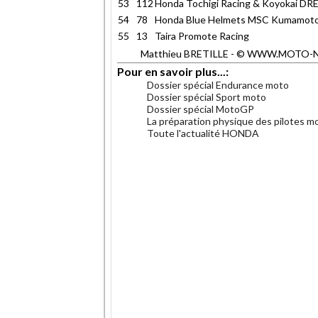
53
112
Honda Tochigi Racing & Koyokai D
54
78
Honda Blue Helmets MSC Kumamoto
55
13
Taira Promote Racing
Matthieu BRETILLE - © WWW.MOTO-NET.
Pour en savoir plus...:
Dossier spécial Endurance moto
Dossier spécial Sport moto
Dossier spécial MotoGP
La préparation physique des pilotes m
Toute l'actualité HONDA
.