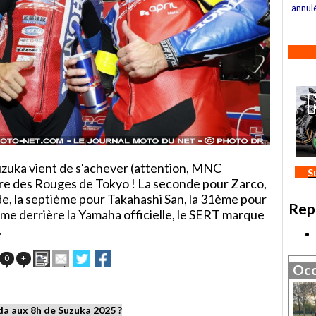
annul
zuka vient de s'achever (attention, MNC
S
ire des Rouges de Tokyo ! La seconde pour Zarco,
ade, la septième pour Takahashi San, la 31ème pour
Rep
ème derrière la Yamaha officielle, le SERT marque
.
Imprimer
Envoyer
Partager
Partager
0
+
Occ
cet
sur
sur
article
Twitter
Facebook
à
un
da aux 8h de Suzuka 2025 ?