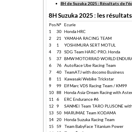
8H de Suzuka 2025 : Résultats de l'
8H Suzuka 2025 : les résultats
Pos
N°
Ecurie
1
30
Honda HRC
2
21
YAMAHA RACING TEAM
3
1
YOSHIMURA SERT MOTUL
4
73
SDG Team HARC-PRO. Honda
5
37
BMW MOTORRAD WORLD ENDUR
6
76
AutoRace Ube Racing Team
7
40
TeamATJ with docomo Business
8
11
Kawasaki Webike Trickstar
9
99
Elf Marc VDS Racing Team / KM99
10
88
Honda Asia-Dream Racing with Ast
11
6
ERC Endurance #6
12
9
SANMEI Team TARO PLUSONE wit
13
50
MARUMAE Team KODAMA
14
20
Honda Suzuka Racing Team
15
59
Team BabyFace Titanium Power