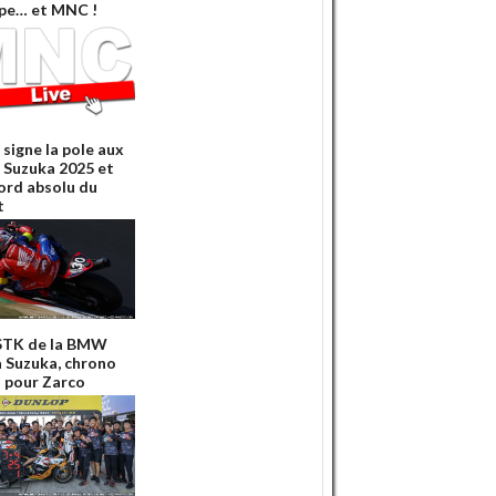
ipe… et MNC !
 signe la pole aux
 Suzuka 2025 et
cord absolu du
t
STK de la BMW
à Suzuka, chrono
 pour Zarco