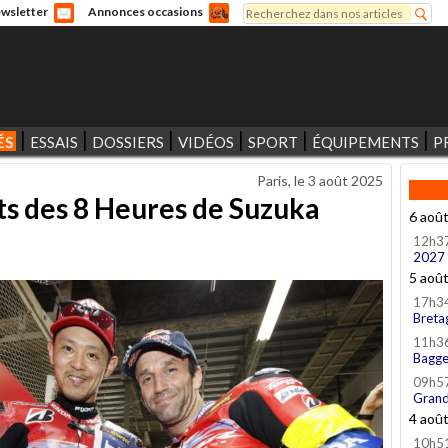
Rechercher
wsletter
Annonces occasions
Formulaire de recherche
ÉS
ESSAIS
DOSSIERS
VIDÉOS
SPORT
ÉQUIPEMENTS
P
Paris, le
3 août 2025
ts des 8 Heures de Suzuka
6 aoû
12h3
2027
5 aoû
17h3
Breta
11h3
Bagge
09h5
Grand
4 aoû
10h5