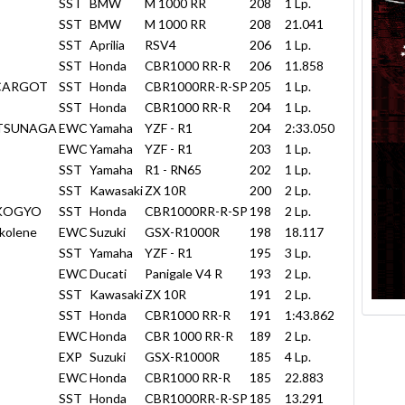
SST
BMW
M 1000 RR
208
1 Lp.
SST
BMW
M 1000 RR
208
21.041
SST
Aprilia
RSV4
206
1 Lp.
SST
Honda
CBR1000 RR-R
206
11.858
SCARGOT
SST
Honda
CBR1000RR-R-SP
205
1 Lp.
SST
Honda
CBR1000 RR-R
204
1 Lp.
ATSUNAGA
EWC
Yamaha
YZF - R1
204
2:33.050
EWC
Yamaha
YZF - R1
203
1 Lp.
SST
Yamaha
R1 - RN65
202
1 Lp.
SST
Kawasaki
ZX 10R
200
2 Lp.
 KOGYO
SST
Honda
CBR1000RR-R-SP
198
2 Lp.
kolene
EWC
Suzuki
GSX-R1000R
198
18.117
SST
Yamaha
YZF - R1
195
3 Lp.
EWC
Ducati
Panigale V4 R
193
2 Lp.
SST
Kawasaki
ZX 10R
191
2 Lp.
SST
Honda
CBR1000 RR-R
191
1:43.862
EWC
Honda
CBR 1000 RR-R
189
2 Lp.
EXP
Suzuki
GSX-R1000R
185
4 Lp.
EWC
Honda
CBR1000 RR-R
185
22.883
SST
Honda
CBR1000RR-R-SP
185
13.291