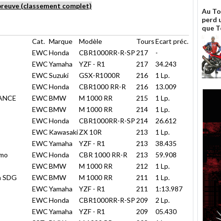
épreuve (classement complet)
Au To
perd 
que T
Cat.
Marque
Modèle
Tours
Ecart préc.
EWC
Honda
CBR1000RR-R-SP
217
-
EWC
Yamaha
YZF - R1
217
34.243
EWC
Suzuki
GSX-R1000R
216
1 Lp.
EWC
Honda
CBR1000 RR-R
216
13.009
ANCE
EWC
BMW
M 1000 RR
215
1 Lp.
EWC
BMW
M 1000 RR
214
1 Lp.
EWC
Honda
CBR1000RR-R-SP
214
26.612
EWC
Kawasaki
ZX 10R
213
1 Lp.
EWC
Yamaha
YZF - R1
213
38.435
emo
EWC
Honda
CBR 1000 RR-R
213
59.908
EWC
BMW
M 1000 RR
212
1 Lp.
h SDG
EWC
BMW
M 1000 RR
211
1 Lp.
EWC
Yamaha
YZF - R1
211
1:13.987
EWC
Honda
CBR1000RR-R-SP
209
2 Lp.
EWC
Yamaha
YZF - R1
209
05.430