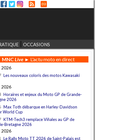
RATIQUE
OCCASIONS
MNC
Live
► L'actu moto en direct
t 2026
7
Les nouveaux coloris des motos Kawasaki
t 2026
4
Horaires et enjeux du Moto GP de Grande-
gne 2026
6
Max Toth débarque en Harley-Davidson
r World Cup
7
KTM-Tech3 remplace Viñales au GP de
e-Bretagne 2026
t 2026
1
Le Rally Moto TT 2026 de Saint-Palais est