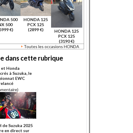
NDA 500
HONDA 125
NX 500
PCX 125
5999 €)
(2899 €)
HONDA 125
PCX 125
(3190 €)
Toutes les occasions HONDA
re dans cette rubrique
 et Honda
crés à Suzuka, le
pionnat EWC
relancé
mmentaire)
H de Suzuka 2025
re en direct sur