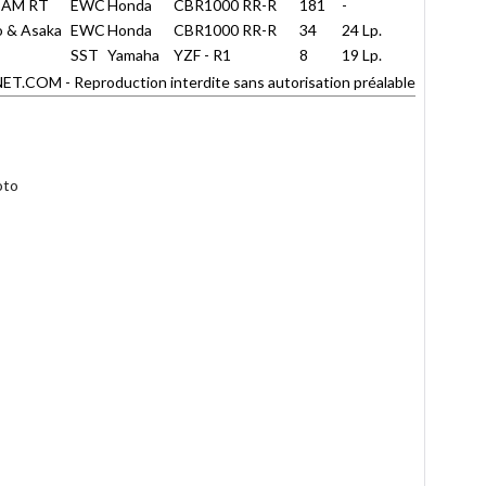
REAM RT
EWC
Honda
CBR1000 RR-R
181
-
 & Asaka
EWC
Honda
CBR1000 RR-R
34
24 Lp.
SST
Yamaha
YZF - R1
8
19 Lp.
COM - Reproduction interdite sans autorisation préalable
oto