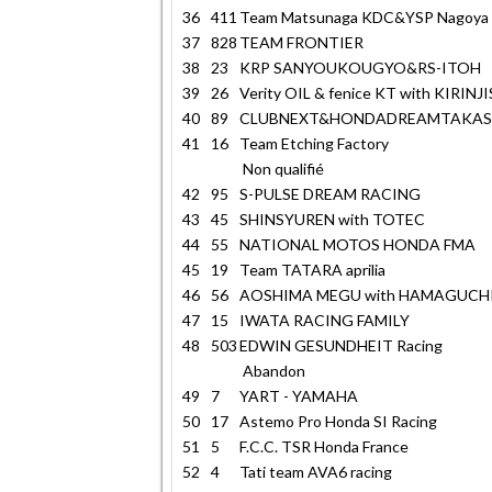
36
411
Team Matsunaga KDC&YSP Nagoya 
37
828
TEAM FRONTIER
38
23
KRP SANYOUKOUGYO&RS-ITOH
39
26
Verity OIL & fenice KT with KIRINJ
40
89
CLUBNEXT&HONDADREAMTAKAS
41
16
Team Etching Factory
Non qualifié
42
95
S-PULSE DREAM RACING
43
45
SHINSYUREN with TOTEC
44
55
NATIONAL MOTOS HONDA FMA
45
19
Team TATARA aprilia
46
56
AOSHIMA MEGU with HAMAGUCHI 
47
15
IWATA RACING FAMILY
48
503
EDWIN GESUNDHEIT Racing
Abandon
49
7
YART - YAMAHA
50
17
Astemo Pro Honda SI Racing
51
5
F.C.C. TSR Honda France
52
4
Tati team AVA6 racing