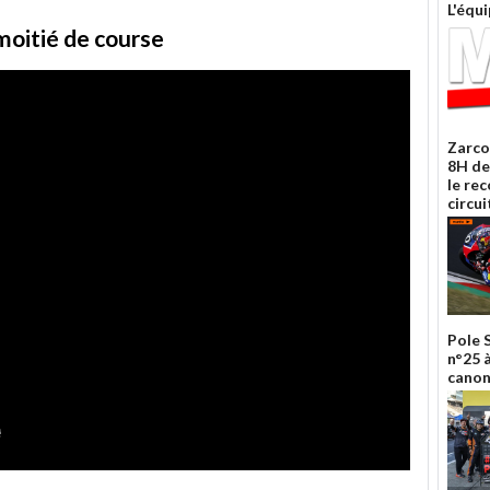
L'équ
moitié de course
Zarco
8H de
le re
circui
Pole 
n°25 
canon