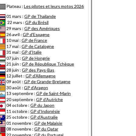
Plateau :
Les pilotes et leurs motos 2026
01 mars :
GP de Thaïlande
22 mars :
GP du Brésil
29 mars :
GP des Amériques
26 avril :
GP d'Espagne
10 mai :
GP de France
17 mai :
GP de Catalogne
31 mai :
GP d'Italie
07 juin :
GP de Hongrie
21 juin :
GP de République Tchèque
28 juin :
GP des Pays-Bas
12 juillet :
GP d'Allemagne
09 août :
GP de Grande-Bretagne
30 août :
GP d'Aragon
13 septembre :
GP de Saint-Marin
20 septembre :
GP d'Autriche
04 octobre :
GP du Japon
11 octobre :
GP d'Indonésie
25 octobre :
GP d'Australie
01 novembre :
GP de Malaisie
08 novembre :
GP du Qatar
22 novembre :
GP du Portugal