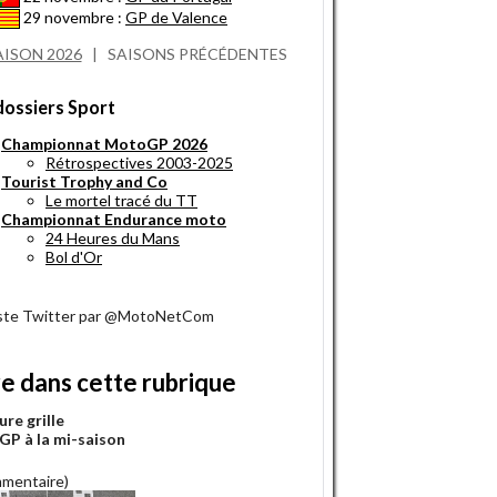
29 novembre :
GP de Valence
AISON 2026
|
SAISONS PRÉCÉDENTES
dossiers Sport
Championnat MotoGP 2026
Rétrospectives 2003-2025
Tourist Trophy and Co
Le mortel tracé du TT
Championnat Endurance moto
24 Heures du Mans
Bol d'Or
iste Twitter par @MotoNetCom
re dans cette rubrique
ure grille
P à la mi-saison
mmentaire)