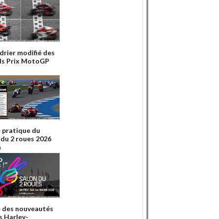
drier modifié des
s Prix MotoGP
 pratique du
 du 2 roues 2026
n
 des nouveautés
 Harley-