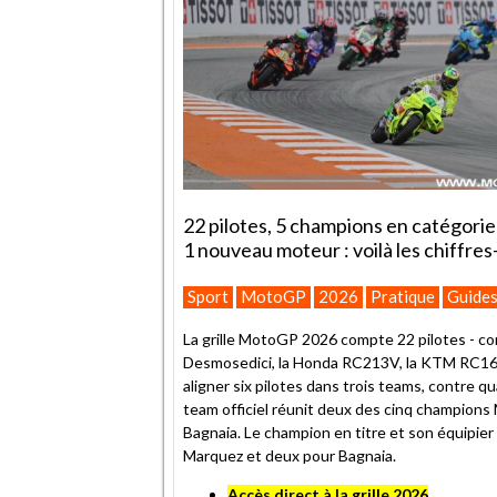
22 pilotes, 5 champions en catégorie 
1 nouveau moteur : voilà les chiffres
Sport
MotoGP
2026
Pratique
Guides
La grille MotoGP 2026 compte 22 pilotes - com
Desmosedici, la Honda RC213V, la KTM RC16 et
aligner six pilotes dans trois teams, contre 
team officiel réunit deux des cinq champion
Bagnaia. Le champion en titre et son équipier i
Marquez et deux pour Bagnaia.
Accès direct à la grille 2026