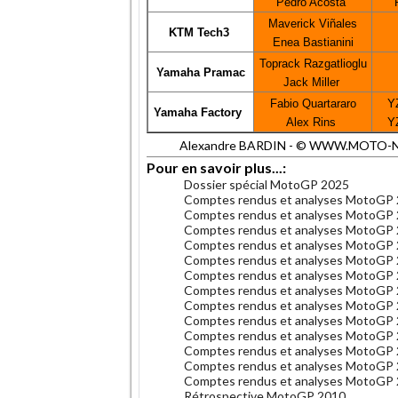
Pedro Acosta
Maverick Viñales
KTM Tech3
Enea Bastianini
Toprack Razgatlioglu
Yamaha Pramac
Jack Miller
Fabio Quartararo
Y
Yamaha Factory
Alex Rins
Y
Alexandre BARDIN - © WWW.MOTO-NET.C
Pour en savoir plus...:
Dossier spécial MotoGP 2025
Comptes rendus et analyses MotoGP
Comptes rendus et analyses MotoGP
Comptes rendus et analyses MotoGP
Comptes rendus et analyses MotoGP
Comptes rendus et analyses MotoGP
Comptes rendus et analyses MotoGP
Comptes rendus et analyses MotoGP
Comptes rendus et analyses MotoGP
Comptes rendus et analyses MotoGP
Comptes rendus et analyses MotoGP
Comptes rendus et analyses MotoGP
Comptes rendus et analyses MotoGP
Comptes rendus et analyses MotoGP
Rétrospective MotoGP 2010