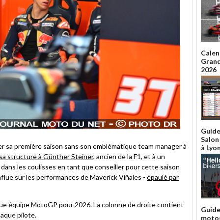
Calen
Grand
2026
Guide
Salon
er sa première saison sans son emblématique team manager à
à Lyo
sa structure à Günther Steiner
, ancien de la F1, et à un
dans les coulisses en tant que conseiller pour cette saison
flue sur les performances de Maverick Viñales -
épaulé par
ue équipe MotoGP pour 2026. La colonne de droite contient
Guide
haqu
e
pilote.
motos