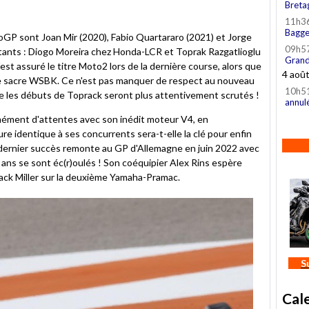
Breta
11h3
Bagge
oGP sont Joan Mir (2020), Fabio Quartararo (2021) et Jorge
09h5
butants : Diogo Moreira chez Honda-LCR et Toprak Razgatlioglu
Grand
st assuré le titre Moto2 lors de la dernière course, alors que
4 aoû
ème sacre WSBK. Ce n'est pas manquer de respect au nouveau
10h5
e les débuts de Toprack seront plus attentivement scrutés !
annul
mément d'attentes avec son inédit moteur V4, en
e identique à ses concurrents sera-t-elle la clé pour enfin
 dernier succès remonte au GP d'Allemagne en juin 2022 avec
 ans se sont éc(r)oulés ! Son coéquipier Alex Rins espère
ack Miller sur la deuxième Yamaha-Pramac.
S
Cal