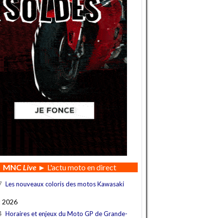
MNC
Live
► L'actu moto en direct
7
Les nouveaux coloris des motos Kawasaki
t 2026
4
Horaires et enjeux du Moto GP de Grande-