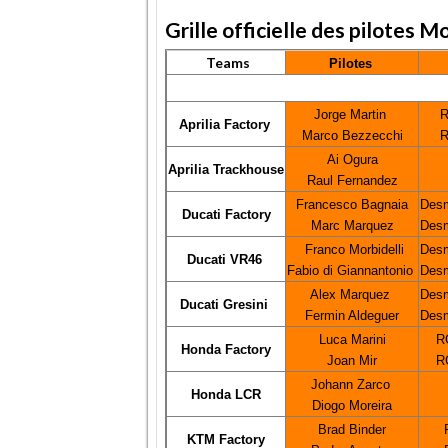
Grille officielle des pilotes
Teams
Pilotes
Jorge Martin
R
Aprilia Factory
Marco Bezzecchi
R
Ai Ogura
Aprilia Trackhouse
Raul Fernandez
Francesco Bagnaia
Desm
Ducati Factory
Marc Marquez
Desm
Franco Morbidelli
Desm
Ducati VR46
Fabio di Giannantonio
Desm
Alex Marquez
Desm
Ducati Gresini
Fermin Aldeguer
Desm
Luca Marini
R
Honda Factory
Joan Mir
R
Johann Zarco
Honda LCR
Diogo Moreira
Brad Binder
KTM Factory