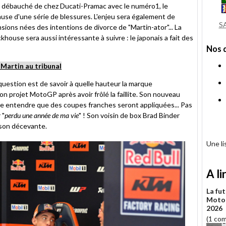
 : débauché de chez Ducati-Pramac avec le numéro1, le
use d'une série de blessures. L'enjeu sera également de
S
sions nées des intentions de divorce de "Martin-ator"... La
house sera aussi intéressante à suivre : le japonais a fait des
Nos 
 Martin au tribunal
uestion est de savoir à quelle hauteur la marque
on projet MotoGP après avoir frôlé la faillite. Son nouveau
sse entendre que des coupes franches seront appliquées... Pas
 "
perdu une année de ma vie
" ! Son voisin de box Brad Binder
aison décevante.
Une l
A li
La fut
MotoG
2026
(1 co