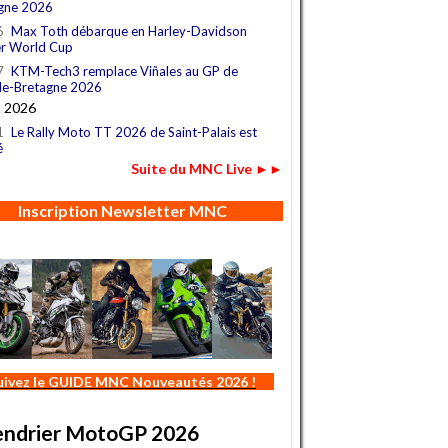
gne 2026
6
Max Toth débarque en Harley-Davidson
r World Cup
7
KTM-Tech3 remplace Viñales au GP de
e-Bretagne 2026
t 2026
1
Le Rally Moto TT 2026 de Saint-Palais est
é
Suite du MNC Live ►►
Inscription Newsletter MNC
uivez le GUIDE MNC Nouveautés 2026 !
endrier MotoGP 2026