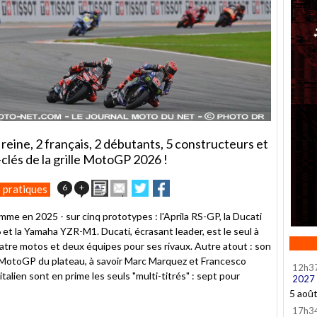
reine, 2 français, 2 débutants, 5 constructeurs et
-clés de la grille MotoGP 2026 !
Imprimer
Envoyer
Partager
Partager
6
+
 pratiques
cet
sur
sur
article
Twitter
Facebook
me en 2025 - sur cinq prototypes : l'Aprila RS-GP, la Ducati
à
 la Yamaha YZR-M1. Ducati, écrasant leader, est le seul à
un
quatre motos et deux équipes pour ses rivaux. Autre atout : son
ami
s MotoGP du plateau, à savoir Marc Marquez et Francesco
12h3
talien sont en prime les seuls "multi-titrés" : sept pour
2027
5 aoû
17h3