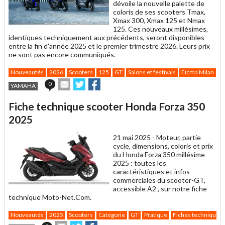
dévoile la nouvelle palette de
coloris de ses scooters Tmax,
Xmax 300, Xmax 125 et Nmax
125. Ces nouveaux millésimes,
identiques techniquement aux précédents, seront disponibles
entre la fin d'année 2025 et le premier trimestre 2026. Leurs prix
ne sont pas encore communiqués.
Nouveautés
2026
Scooters
125
GT
Salons et festivals
Eicma Milan
Envoyer
Partager
Partager
0
YAMAHA
cet
sur
sur
article
Twitter
Facebook
Fiche technique scooter Honda Forza 350
à
un
2025
ami
21 mai 2025 -
Moteur, partie
cycle, dimensions, coloris et prix
du Honda Forza 350 millésime
2025 : toutes les
caractéristiques et infos
commerciales du scooter-GT,
accessible A2 , sur notre fiche
technique Moto-Net.Com.
Nouveautés
2025
Scooters
Catégorie
GT
Pratique
Fiches techniques