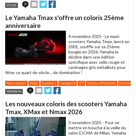
Envoyer
Partager
Partager
0
VOGE
cet
sur
sur
article
Twitter
Facebook
Le Yamaha Tmax s'offre un coloris 25ème
à
un
anniversaire
ami
4 novembre 2025 -
Le maxi-
scooters Yamaha Tmax, lancé en
2001, souffle sur sa 25ème
bougie en 2026. Yamaha le
décline dans une édition
spécifique avec selle rouge et
carénages gris métallisés pour
fêter ce quart de siècle… de domination !
Nouveautés
2026
Scooters
Catégorie
GT
Salons et festivals
Eicma Mil
Envoyer
Partager
Partager
0
YAMAHA
cet
sur
sur
article
Twitter
Facebook
Les nouveaux coloris des scooters Yamaha
à
un
Tmax, XMax et Nmax 2026
ami
3 novembre 2025 -
Pour se
mettre en bouche à la veille du
salon EICMA de Milan, Yamaha