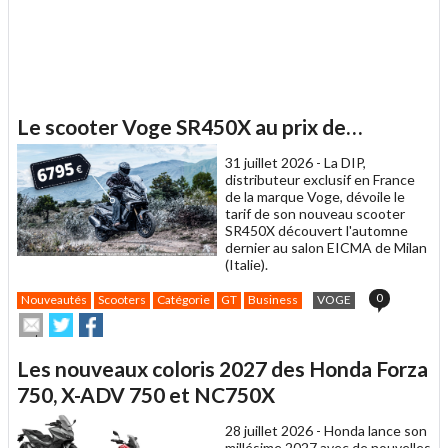
Le scooter Voge SR450X au prix de…
31 juillet 2026 -
La DIP,
distributeur exclusif en France
de la marque Voge, dévoile le
tarif de son nouveau scooter
SR450X découvert l'automne
dernier au salon EICMA de Milan
(Italie).
0
Nouveautés
Scooters
Catégorie
GT
Business
VOGE
Envoyer
Partager
Partager
cet
sur
sur
article
Twitter
Facebook
Les nouveaux coloris 2027 des Honda Forza
à
un
750, X-ADV 750 et NC750X
ami
28 juillet 2026 -
Honda lance son
millésime 2027 avec de nouvelles