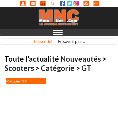
L'essentiel
-
En savoir plus...
Toute l'actualité
Nouveautés
>
Scooters
>
Catégorie
>
GT
Marques
15