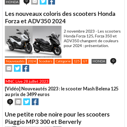
Envoyer
Partager
Partager
0
HONDA
cet
sur
sur
article
Twitter
Facebook
Les nouveaux coloris des scooters Honda
à
un
Forza et ADV350 2024
ami
2 novembre 2023 -
Les scooters
Honda Forza 125, Forza 350 et
ADV350 changent de couleurs
pour 2024 : présentation.
0
Nouveautés
2024
Scooters
Catégorie
125
GT
HONDA
Envoyer
Partager
Partager
cet
sur
sur
article
Twitter
Facebook
MNC Live 28 juillet 2023
à
un
[Vidéo] Nouveautés 2023 : le scooter Mash Belena 125
ami
au prix de 3499 euros
Envoyer
Partager
Partager
0
cet
sur
sur
article
Twitter
Facebook
Une petite robe noire pour les scooters
à
un
Piaggio MP3 300 et Berverly
ami