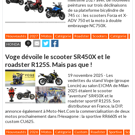
peintures sur trois déclinaisons
de sa plateforme bicylindre de
745 cc : les scooters Forza et X-
ADV 750 et la moto à double
embrayage NC750X.
Nouveautés
2027
Motos
Catégorie
Roadster
Scooters
Catégorie
GT
Envoyer
Partager
Partager
0
HONDA
cet
sur
sur
article
Twitter
Facebook
Voge dévoile le scooter SR450X et le
à
un
roadster R125S. Mais pas que !
ami
19 novembre 2025 -
Les
vedettes du stand Voge (groupe
Loncin) au salon EICMA de Milan
2025 étaient le scooter
"aventure" SR450X et le
roadster sportif R125S. Son
distributeur en France, la DIP,
annonce également à Moto-Net.Com la commercialisation de deux
motos prochainement dans l'Hexagone : la sportive RR660S et le
custom CU625.
Nouveautés
2026
Motos
Catégorie
Custom
Roadster
Sportive
Scoot