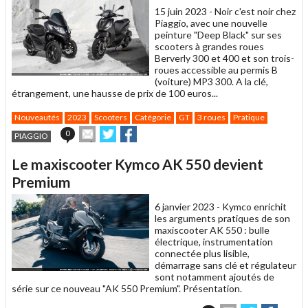
15 juin 2023 -
Noir c'est noir chez
Piaggio, avec une nouvelle
peinture "Deep Black" sur ses
scooters à grandes roues
Berverly 300 et 400 et son trois-
roues accessible au permis B
(voiture) MP3 300. A la clé,
étrangement, une hausse de prix de 100 euros...
Nouveautés
2023
Scooters
Catégorie
GT
3 roues
Pratique
Envoyer
Partager
Partager
0
PIAGGIO
cet
sur
sur
article
Twitter
Facebook
Le maxiscooter Kymco AK 550 devient
à
un
Premium
ami
6 janvier 2023 -
Kymco enrichit
les arguments pratiques de son
maxiscooter AK 550 : bulle
électrique, instrumentation
connectée plus lisible,
démarrage sans clé et régulateur
sont notamment ajoutés de
série sur ce nouveau "AK 550 Premium". Présentation.