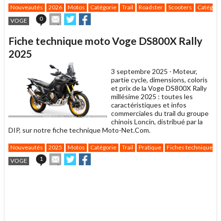
Nouveautés
2026
Motos
Catégorie
Trail
Roadster
Scooters
Catégori
Envoyer
Partager
Partager
0
VOGE
cet
sur
sur
article
Twitter
Facebook
Fiche technique moto Voge DS800X Rally
à
un
2025
ami
3 septembre 2025 -
Moteur,
partie cycle, dimensions, coloris
et prix de la Voge DS800X Rally
millésime 2025 : toutes les
caractéristiques et infos
commerciales du trail du groupe
chinois Loncin, distribué par la
DIP, sur notre fiche technique Moto-Net.Com.
Nouveautés
2025
Motos
Catégorie
Trail
Pratique
Fiches techniques
Envoyer
Partager
Partager
1
VOGE
cet
sur
sur
article
Twitter
Facebook
.
à
un
ami