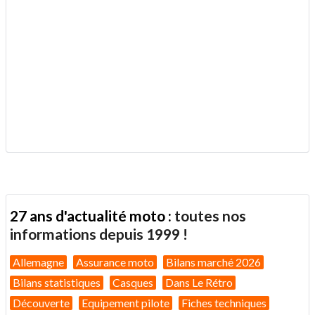
.
27 ans d'actualité moto :
toutes nos
informations depuis 1999 !
Allemagne
Assurance moto
Bilans marché 2026
Bilans statistiques
Casques
Dans Le Rétro
Découverte
Equipement pilote
Fiches techniques