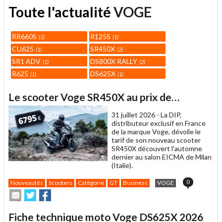
Toute l'actualité
VOGE
RR660S
R125S
1
1
CU625
SR450X
1
2
SR1 ADV
DS800X RALLY
1
2
R625
DS625X
1
1
Le scooter Voge SR450X au prix de…
31 juillet 2026 -
La DIP,
distributeur exclusif en France
de la marque Voge, dévoile le
tarif de son nouveau scooter
SR450X découvert l'automne
dernier au salon EICMA de Milan
(Italie).
0
Nouveautés
Scooters
Catégorie
GT
Business
VOGE
Envoyer
Partager
Partager
cet
sur
sur
article
Twitter
Facebook
Fiche technique moto Voge DS625X 2026
à