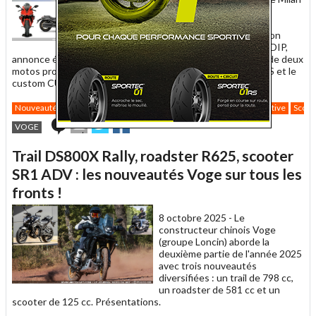
2025 étaient le scooter
"aventure" SR450X et le
roadster sportif R125S. Son
distributeur en France, la DIP,
annonce également à Moto-Net.Com la commercialisation de deux
motos prochainement dans l'Hexagone : la sportive RR660S et le
custom CU625.
Nouveautés
2026
Motos
Catégorie
Custom
Roadster
Sportive
Scoot
Envoyer
Partager
Partager
0
VOGE
cet
sur
sur
article
Twitter
Facebook
Trail DS800X Rally, roadster R625, scooter
à
un
SR1 ADV : les nouveautés Voge sur tous les
ami
fronts !
8 octobre 2025 -
Le
constructeur chinois Voge
(groupe Loncin) aborde la
deuxième partie de l'année 2025
avec trois nouveautés
diversifiées : un trail de 798 cc,
un roadster de 581 cc et un
scooter de 125 cc. Présentations.