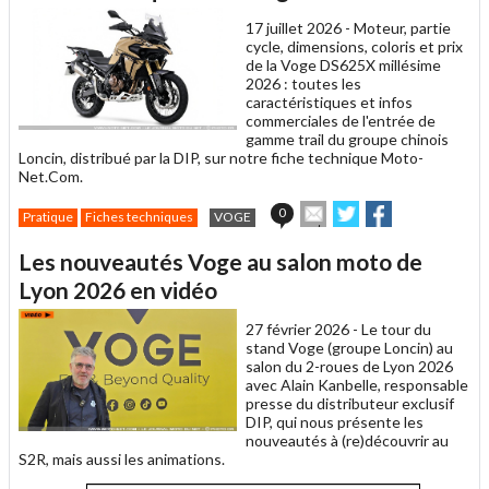
un
17 juillet 2026 -
Moteur, partie
ami
cycle, dimensions, coloris et prix
de la Voge DS625X millésime
2026 : toutes les
caractéristiques et infos
commerciales de l'entrée de
gamme trail du groupe chinois
Loncin, distribué par la DIP, sur notre fiche technique Moto-
Net.Com.
Envoyer
Partager
Partager
0
Pratique
Fiches techniques
VOGE
cet
sur
sur
article
Twitter
Facebook
Les nouveautés Voge au salon moto de
à
un
Lyon 2026 en vidéo
ami
27 février 2026 -
Le tour du
stand Voge (groupe Loncin) au
salon du 2-roues de Lyon 2026
avec Alain Kanbelle, responsable
presse du distributeur exclusif
DIP, qui nous présente les
nouveautés à (re)découvrir au
S2R, mais aussi les animations.