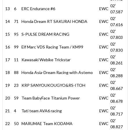
02'
13
6
ERC Endurance #6
EWC
07.587
02'
14
71
Honda Dream RT SAKURAI HONDA
EWC
07.616
02'
15
95
S-PULSE DREAM RACING
EWC
07.803
02'
16
99
Elf Marc VDS Racing Team / KM99
EWC
07.830
02'
17
11
Kawasaki Webike Trickstar
EWC
08.261
02'
18
88
Honda Asia-Dream Racing with Astemo
EWC
08.288
02'
19
23
KRP SANYOUKOUGYO&RS-ITOH
EWC
08.667
02'
20
59
Team BabyFace Titanium Power
EWC
08.678
02'
21
4
Tati team AVA6 racing
EWC
08.717
02'
22
50
MARUMAE Team KODAMA
EWC
08.827