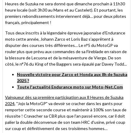
Heures de Suzuka ne sera donné que dimanche prochain à 11h30
heure locale (soit 3h30 au Mans et au Castelet). Et pourtant, les
premiers rebondissements interviennent déjà… pour deux pilotes
français, principalement !
Tous deux inscrits à la légendaire épreuve japonaise d'Endurance
moto cette année, Johann Zarco et Loris Baz s'apprêtent à
disputer des courses très différentes… Le n°5 du MotoGP va
rouler plus que prévu aux commandes de sa Fireblade en raison de
la blessure de Lecuona et de la mésaventure de Vierge. De son
côté, le n°76 du King of the Baggers sera épaulé par Davey Todd...
Nouvelle victoire pour Zarco et Honda aux 8h de Suzuka
2025 ?
Toute l'actualité Endurance moto sur Moto-Net.Com
Vainqueur dès sa première participation aux 8 Heures de Suzuka
2024
, "Jojo la MotoGP" va devoir se cracher dans les gants pour
remporter cette seconde course et maintenir à 100% son taux de
réussite ! Cravacher sa CBR plus que l'an passé encore, car il doit
palier la double déconvenue de son team HRC d'usine, privé coup
sur coup et définitivement de ses troisièmes hommes…