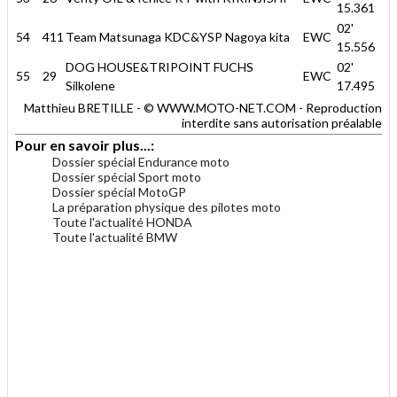
15.361
02'
54
411
Team Matsunaga KDC&YSP Nagoya kita
EWC
15.556
DOG HOUSE&TRIPOINT FUCHS
02'
55
29
EWC
Silkolene
17.495
Matthieu BRETILLE - © WWW.MOTO-NET.COM - Reproduction
interdite sans autorisation préalable
Pour en savoir plus...:
Dossier spécial Endurance moto
Dossier spécial Sport moto
Dossier spécial MotoGP
La préparation physique des pilotes moto
Toute l'actualité HONDA
Toute l'actualité BMW
.