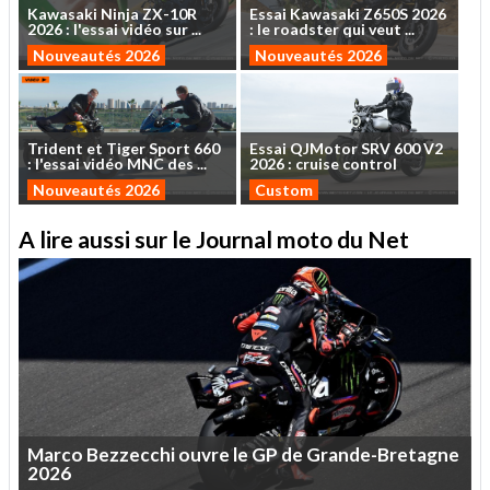
Kawasaki
Ninja
ZX-10R
Essai
Kawasaki
Z650S
2026
2026
:
l'essai
vidéo
sur
...
:
le
roadster
qui
veut
...
Nouveautés 2026
Nouveautés 2026
Trident
et
Tiger
Sport
660
Essai
QJMotor
SRV
600
V2
:
l'essai
vidéo
MNC
des
...
2026
:
cruise
control
Nouveautés 2026
Custom
A lire aussi sur le Journal moto du Net
Marco
Bezzecchi
ouvre
le
GP
de
Grande-Bretagne
2026