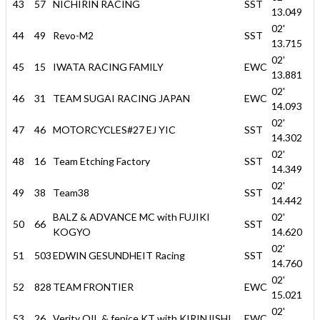
43
57
NICHIRIN RACING
SST
13.049
02'
44
49
Revo-M2
SST
13.715
02'
45
15
IWATA RACING FAMILY
EWC
13.881
02'
46
31
TEAM SUGAI RACING JAPAN
EWC
14.093
02'
47
46
MOTORCYCLES#27 EJ YIC
SST
14.302
02'
48
16
Team Etching Factory
SST
14.349
02'
49
38
Team38
SST
14.442
BALZ & ADVANCE MC with FUJIKI
02'
50
66
SST
KOGYO
14.620
02'
51
503
EDWIN GESUNDHEIT Racing
SST
14.760
02'
52
828
TEAM FRONTIER
EWC
15.021
02'
53
26
Verity OIL & fenice KT with KIRINJISHI
EWC