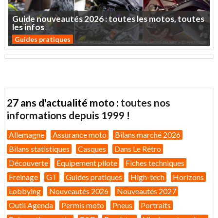
Guide
nouveautés
2026
:
toutes
les
motos,
toutes
les
infos
Guides pratiques
27 ans d'actualité moto :
toutes nos
informations depuis 1999 !
Allemagne
Assurance moto
Bilans marché 2026
Bilans statistiques
Casques
Dans Le Rétro
Découverte
Equipement pilote
Fiches techniques
Freinage
GT
Guides pratiques
High-tech
Horizons
Lobbying
Nouveautés 2026
Nouveautés 2027
Outil Agenda
Permis moto
Pneus
Portraits