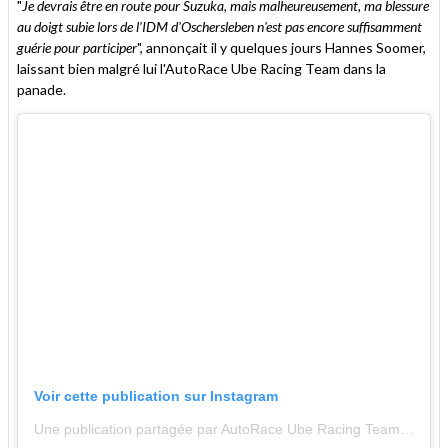
"
Je devrais être en route pour Suzuka, mais malheureusement, ma blessure
au doigt subie lors de l'IDM d'Oschersleben n'est pas encore suffisamment
guérie pour participer
", annonçait il y quelques jours Hannes Soomer,
laissant bien malgré lui l'AutoRace Ube Racing Team dans la
panade.
Voir cette publication sur Instagram
Une publication partagée par AutoRace Ube Racing Team (@autoraceube_r)