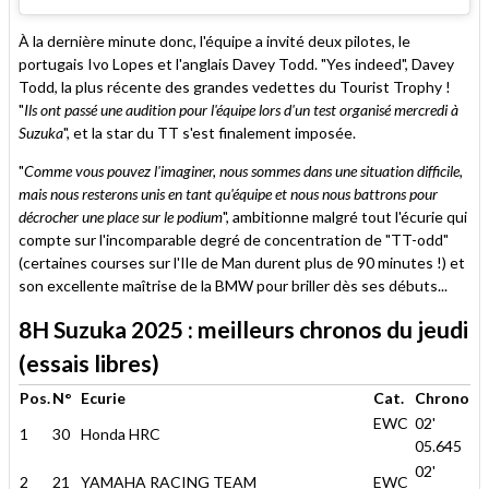
À la dernière minute donc, l'équipe a invité deux pilotes, le
portugais Ivo Lopes et l'anglais Davey Todd. "Yes indeed", Davey
Todd, la plus récente des grandes vedettes du Tourist Trophy !
"
Ils ont passé une audition pour l'équipe lors d'un test organisé mercredi à
Suzuka
", et la star du TT s'est finalement imposée.
"
Comme vous pouvez l'imaginer, nous sommes dans une situation difficile,
mais nous resterons unis en tant qu'équipe et nous nous battrons pour
décrocher une place sur le podium
", ambitionne malgré tout l'écurie qui
compte sur l'incomparable degré de concentration de "TT-odd"
(certaines courses sur l'Ile de Man durent plus de 90 minutes !) et
son excellente maîtrise de la BMW pour briller dès ses débuts...
8H Suzuka 2025 : meilleurs chronos du jeudi
(essais libres)
Pos.
N°
Ecurie
Cat.
Chrono
EWC
02'
1
30
Honda HRC
05.645
02'
2
21
YAMAHA RACING TEAM
EWC