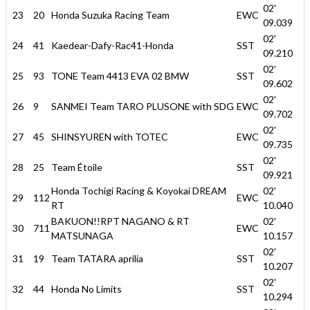
02'
23
20
Honda Suzuka Racing Team
EWC
09.039
02'
24
41
Kaedear-Dafy-Rac41-Honda
SST
09.210
02'
25
93
TONE Team 4413 EVA 02 BMW
SST
09.602
02'
26
9
SANMEI Team TARO PLUSONE with SDG
EWC
09.702
02'
27
45
SHINSYUREN with TOTEC
EWC
09.735
02'
28
25
Team Étoile
SST
09.921
Honda Tochigi Racing & Koyokai DREAM
02'
29
112
EWC
RT
10.040
BAKUON!!RPT NAGANO & RT
02'
30
711
EWC
MATSUNAGA
10.157
02'
31
19
Team TATARA aprilia
SST
10.207
02'
32
44
Honda No Limits
SST
10.294