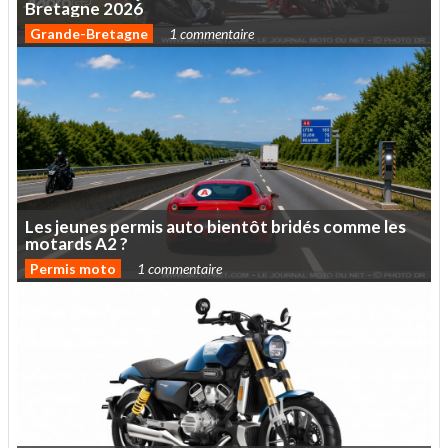
Bretagne
2026
Grande-Bretagne
1 commentaire
Les
jeunes
permis
auto
bientôt
bridés
comme
les
motards
A2
?
Permis moto
1 commentaire