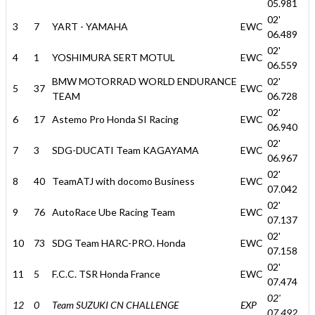
05.981
02'
3
7
YART - YAMAHA
EWC
06.489
02'
4
1
YOSHIMURA SERT MOTUL
EWC
06.559
BMW MOTORRAD WORLD ENDURANCE
02'
5
37
EWC
TEAM
06.728
02'
6
17
Astemo Pro Honda SI Racing
EWC
06.940
02'
7
3
SDG-DUCATI Team KAGAYAMA
EWC
06.967
02'
8
40
TeamATJ with docomo Business
EWC
07.042
02'
9
76
AutoRace Ube Racing Team
EWC
07.137
02'
10
73
SDG Team HARC-PRO. Honda
EWC
07.158
02'
11
5
F.C.C. TSR Honda France
EWC
07.474
02'
12
0
Team SUZUKI CN CHALLENGE
EXP
07.492