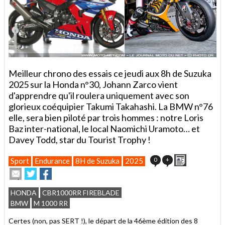
Meilleur chrono des essais ce jeudi aux 8h de Suzuka
2025 sur la Honda n°30, Johann Zarco vient
d'apprendre qu'il roulera uniquement avec son
glorieux coéquipier Takumi Takahashi. La BMW n°76
elle, sera bien piloté par trois hommes : notre Loris
Baz inter-national, le local Naomichi Uramoto… et
Davey Todd, star du Tourist Trophy !
Imprimer
0
+
Sport
Endurance
8H de Suzuka
2025
Envoyer
Partager
Partager
cet
sur
sur
article
Twitter
Facebook
HONDA
CBR1000RR FIREBLADE
à
BMW
M 1000 RR
un
ami
Certes (non, pas SERT !), le départ de la 46ème édition des 8