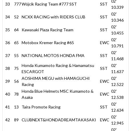
02'
33
777
Wójcik Racing Team #777 SST
SST
10.339
02'
34
52
NCXX RACING with RIDERS CLUB
SST
10.346
02'
35
64
Kawasaki Plaza Racing Team
SST
10.455
02'
36
65
Motobox Kremer Racing #65
EWC
10.791
02'
37
55
NATIONAL MOTOS HONDA FMA
SST
11.468
Honda Kumamoto Racing & Hamamatsu
02'
38
75
SST
ESCARGOT
11.637
AOSHIMA MEGU with HAMAGUCHI
02'
39
56
EWC
Racing
12.522
Honda Blue Helmets MSC Kumamoto &
02'
40
78
EWC
Asaka
12.538
02'
41
13
Taira Promote Racing
SST
12.634
02'
42
89
CLUBNEXT&HONDADREAMTAKASAKI
EWC
12.945
02'