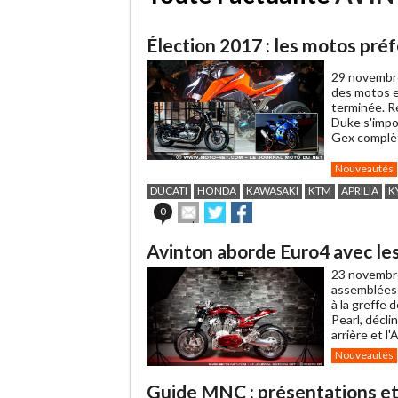
Élection 2017 : les motos pr
29 novembr
des motos e
terminée. R
Duke s'impo
Gex complèt
Nouveautés
DUCATI
HONDA
KAWASAKI
KTM
APRILIA
K
Envoyer
Partager
Partager
0
cet
sur
sur
article
Twitter
Facebook
Avinton aborde Euro4 avec les
à
un
23 novembr
ami
assemblées à
à la greffe 
Pearl, décli
arrière et l
Nouveautés
Guide MNC : présentations et