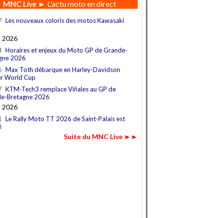
MNC
Live
► L'actu moto en direct
7
Les nouveaux coloris des motos Kawasaki
t 2026
4
Horaires et enjeux du Moto GP de Grande-
gne 2026
6
Max Toth débarque en Harley-Davidson
r World Cup
7
KTM-Tech3 remplace Viñales au GP de
e-Bretagne 2026
YAMAHA
AVINTON
BMW
t 2026
1
Le Rally Moto TT 2026 de Saint-Palais est
é
Suite du MNC Live ►►