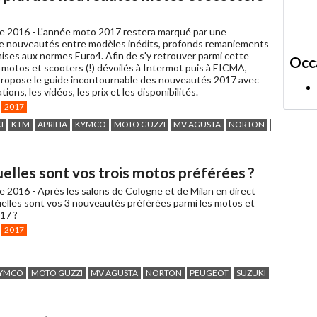
un
ami
e 2016 -
L'année moto 2017 restera marqué par une
e nouveautés entre modèles inédits, profonds remaniements
mises aux normes Euro4. Afin de s'y retrouver parmi cette
Occ
 motos et scooters (!) dévoilés à Intermot puis à EICMA,
opose le guide incontournable des nouveautés 2017 avec
ions, les vidéos, les prix et les disponibilités.
2017
I
KTM
APRILIA
KYMCO
MOTO GUZZI
MV AGUSTA
NORTON
ROYAL ENF
lles sont vos trois motos préférées ?
e 2016 -
Après les salons de Cologne et de Milan en direct
elles sont vos 3 nouveautés préférées parmi les motos et
17 ?
2017
YMCO
MOTO GUZZI
MV AGUSTA
NORTON
PEUGEOT
SUZUKI
TRIUMPH