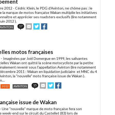
ppement
re 2012 -
Cédric Klein, le PDG d'Avinton, ne chôme pas : le
 la marque de motos française Wakan multiplie les initiatives
onnaître et apprécier ses roadsters exclusifs (lire notamment
uin 2012 ).
Envoyer
Partager
Partager
17
AVINTON
cet
sur
sur
article
Twitter
Facebook
à
un
ami
elles motos françaises
 -
Imaginées par Joël Domergue en 1999, les salivantes
ielles Wakan ont quitté la scène motocycliste par la petite
inalement revenir sous l'appellation Avinton (lire notamment
écembre 2011 : Wakan en liquidation judiciaire et MNC du 4
 Avinton, la "nouvelle" moto française issue de Wakan ).
on…
Envoyer
Partager
Partager
15
2012
AVINTON
cet
sur
sur
article
Twitter
Facebook
à
française issue de Wakan
un
ami
 -
Une ''nouvelle'' marque de moto française fera son
e week-end sur le circuit du Castellet (83) lors de