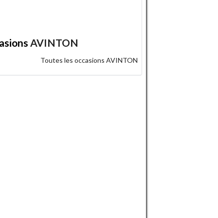
asions
AVINTON
Toutes les occasions AVINTON
IELD
SUZUKI
TRIUMPH
YAMAHA
AVINTON
BMW
YAMAHA
AVINTON
BMW