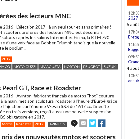
12h3
éférées des lecteurs MNC
2027
5 aoû
e 2016 -
L'élection 2017 - à un seul tour et sans primaires ! -
t scooters préférés des lecteurs MNC est désormais
17h3
Breta
ésultats : après les salons Intermot et Eicma, la KTM 790
se d'une voix face au Bobber Triumph tandis que la nouvelle
11h3
e le podium...
Bagge
09h5
2017
Grand
YMCO
MOTO GUZZI
MV AGUSTA
NORTON
PEUGEOT
SUZUKI
TRIUMPH
4 aoû
10h5
annul
 Pearl GT, Race et Roadster
e 2016 -
Avinton, fabricant français de motos ''hot'' couture
 la main, met son sculptural roadster à l'heure d'Euro4 grâce
de l'injection sur l'énorme V-twin S&S de 1647 cc. L'inédite
née en trois versions, reçoit aussi une nouvelle suspension
'ABS obligatoire en 2017.
Envoyer
Partager
Partager
9
Motos
Roadster
2017
AVINTON
cet
sur
sur
article
Twitter
Facebook
 prix des nouveautés motos et scooters
à