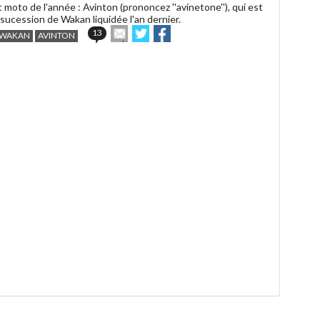
moto de l'année : Avinton (prononcez ''avinetone''), qui est
a sucession de Wakan liquidée l'an dernier.
Envoyer
Partager
Partager
13
WAKAN
AVINTON
cet
sur
sur
article
Twitter
Facebook
à
un
ami