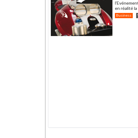
l'Evénement 
en réalité l
Business
.
.