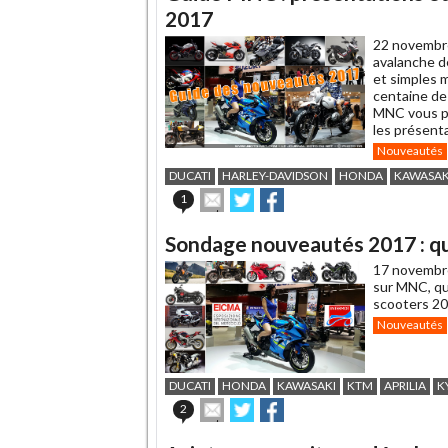
2017
22 novembr
avalanche d
et simples 
centaine de
MNC vous pr
les présentat
Nouveautés
DUCATI
HARLEY-DAVIDSON
HONDA
KAWASAK
Envoyer
Partager
Partager
1
cet
sur
sur
article
Twitter
Facebook
Sondage nouveautés 2017 : que
à
un
17 novembr
ami
sur MNC, qu
scooters 20
Nouveautés
DUCATI
HONDA
KAWASAKI
KTM
APRILIA
K
Envoyer
Partager
Partager
2
cet
sur
sur
article
Twitter
Facebook