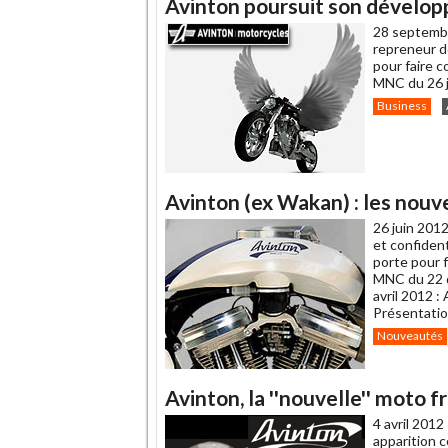
Avinton poursuit son dévelo
à
un
28 septemb
ami
repreneur de
pour faire c
MNC du 26 j
Business
Avinton (ex Wakan) : les nouv
26 juin 2012
et confident
porte pour f
MNC du 22 d
avril 2012 :
Présentati
Nouveautés
Avinton, la ''nouvelle'' moto 
4 avril 2012
apparition c