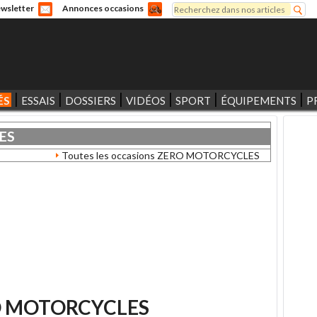
Rechercher
wsletter
Annonces occasions
Formulaire de recherche
ÉS
ESSAIS
DOSSIERS
VIDÉOS
SPORT
ÉQUIPEMENTS
P
ES
Toutes les occasions ZERO MOTORCYCLES
 MOTORCYCLES