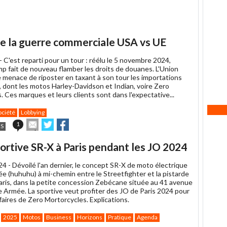
de la guerre commerciale USA vs UE
 -
C'est reparti pour un tour : réélu le 5 novembre 2024,
p fait de nouveau flamber les droits de douanes. L'Union
menace de riposter en taxant à son tour les importations
, dont les motos Harley-Davidson et Indian, voire Zero
 Ces marques et leurs clients sont dans l'expectative...
ociété
Lobbying
Envoyer
Partager
Partager
1
S
cet
sur
sur
article
Twitter
Facebook
rtive SR-X à Paris pendant les JO 2024
à
un
024 -
Dévoilé l'an dernier, le concept SR-X de moto électrique
ami
e (huhuhu) à mi-chemin entre le Streetfighter et la pistarde
Paris, dans la petite concession Zebécane située au 41 avenue
e Armée. La sportive veut profiter des JO de Paris 2024 pour
faires de Zero Mortorcycles. Explications.
2025
Motos
Business
Horizons
Pratique
Agenda