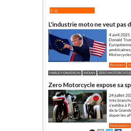
S
1
L'industrie moto ne veut pas 
4 avril 2025
Donald Trum
Européenne 
américaines
Motorcycles.
Business
S
HARLEY-DAVIDSON
INDIAN
ZERO MOTORCYCLE
Zero Motorcycle expose sa spo
24 juillet 2
très branché
s'exhibe à 
de la Grand
doper les af
Nouveautés