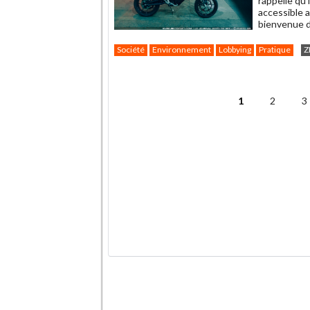
rappelle qu
accessible 
bienvenue da
Société
Environnement
Lobbying
Pratique
Z
.
1
2
3
Pages
.