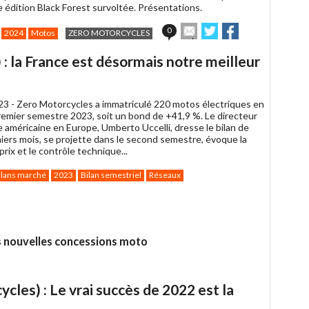
 édition Black Forest survoltée. Présentations.
Envoyer
Partager
Partager
0
2024
Motos
ZERO MOTORCYCLES
cet
sur
sur
article
Twitter
Facebook
: la France est désormais notre meilleur
à
un
ami
023 -
Zero Motorcycles a immatriculé 220 motos électriques en
remier semestre 2023, soit un bond de +41,9 %. Le directeur
 américaine en Europe, Umberto Uccelli, dresse le bilan de
miers mois, se projette dans le second semestre, évoque la
rix et le contrôle technique...
ilans marché
2023
Bilan semestriel
Réseaux
ager
k
s nouvelles concessions moto
les) : Le vrai succès de 2022 est la