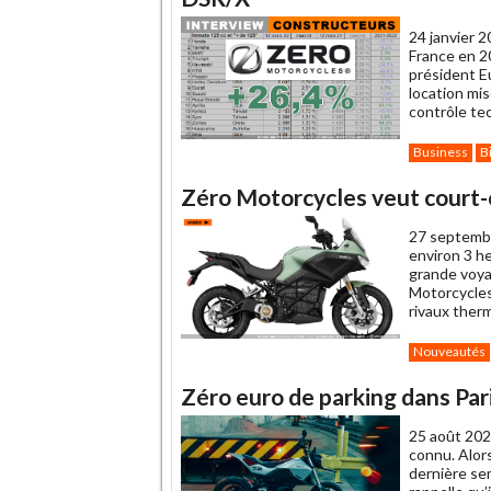
ami
24 janvier 2
France en 2
président Eu
location mi
contrôle te
Business
B
Zéro Motorcycles veut court-c
27 septemb
environ 3 he
grande voya
Motorcycles 
rivaux ther
Nouveautés
Zéro euro de parking dans Pari
25 août 202
connu. Alors
dernière se