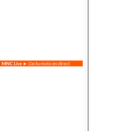
MNC
Live
► L'actu moto en direct