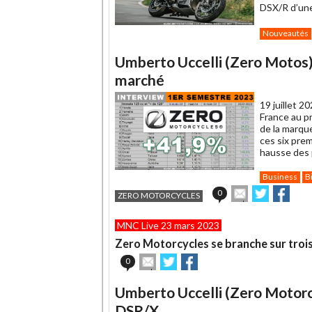
DSX/R d’une
Nouveautés
Umberto Uccelli (Zero Motos) 
marché
19 juillet 2
France au p
de la marque
ces six pre
hausse des p
Business
B
Envoyer
Partager
Part
0
ZERO MOTORCYCLES
cet
sur
sur
article
Twitter
Faceboo
MNC Live 23 mars 2023
à
un
Zero Motorcycles se branche sur troi
ami
Envoyer
Partager
Partager
0
cet
sur
sur
article
Twitter
Facebook
Umberto Uccelli (Zero Motorcyc
à
un
DSR/X