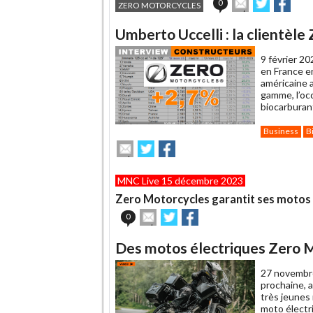
Envoyer
Partager
Part
0
ZERO MOTORCYCLES
cet
sur
sur
article
Twitter
Faceboo
Umberto Uccelli : la clientèle
à
un
9 février 20
ami
en France e
américaine a
gamme, l’occ
biocarburan
Business
B
Envoyer
Partager
Partager
cet
sur
sur
article
Twitter
Facebook
MNC Live 15 décembre 2023
à
un
Zero Motorcycles garantit ses motos é
ami
Envoyer
Partager
Partager
0
cet
sur
sur
article
Twitter
Facebook
Des motos électriques Zero M
à
un
27 novembr
ami
prochaine, 
très jeunes 
moto électri