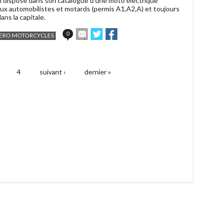
’il dispose dans son catalogue d’une moto électrique
aux automobilistes et motards (permis A1,A2,A) et toujours
ns la capitale.
Envoyer
Partager
Partager
0
ERO MOTORCYCLES
cet
sur
sur
article
Twitter
Facebook
à
un
4
suivant ›
dernier »
ami