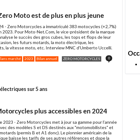
ager
k
 Zero Moto est de plus en plus jeune
24 -
Zero Motorcycles a immatriculé 383 motocycles (+2,7%)
n 2023. Pour Moto-Net.Com, le vice-président de la marque
nalyse le succès des gros cubes, les tops et flops de leur
asion, les futurs motards, la moto électrique, les
ts, la vitesse moto, etc. Interview MNC d’Umberto Uccelli.
Occ
0
ilans marché
2023
Bilan annuel
ZERO MOTORCYCLES
lectriques sur 5 ans
otorcycles plus accessibles en 2024
e 2023 -
Zero Motorcycles met à jour sa gamme pour l’année
avec des modèles S et DS destinés aux "motomobilistes" et
motards (permis B et A1 donc). Le pionnier américain de la
que baisse les tarifs de ses autres références et dope la