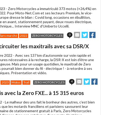
023 -
Zero Motorcycles a immatriculé 373 motos (+26,4%) en
022. Pour Moto-Net.Com et ses lecteurs Premium, le vice-
rope dresse le bilan : Covid long, occasions en ébullition,
se en avant, stationnement payant, deux-roues électrique,
chnique... Interview MNC d’Umberto Uccelli.
Envoyer
Partager
Partager
0
ilans marché
2022
ZERO MOTORCYCLES
cet
sur
sur
article
Twitter
Facebook
ircuiter les maxitrails avec sa DSR/X
à
un
re 2022 -
Avec ses 137 km d’autonomie sur voie rapide et
ami
ures nécessaires à la recharge, la DSR-X est loin d’être une
geuse. Mais pour un usage quotidien, le maxitrail de Zero
pourrait bien donner du fil - électrique ! - à retordre à ses
miques. Présentation et vidéo.
Envoyer
Partager
Partager
4
2023
Motos
Trail
ZERO MOTORCYCLES
cet
sur
sur
article
Twitter
Facebook
s avec la Zero FXE... à 15 315 euros
à
un
2 -
Le malheur des uns fait le bonheur des autres, c’est bien
ami
 que les motards franciliens et parisiens savourent leur
maine de stationnement gratuit à Paris, Zero Motorcycles