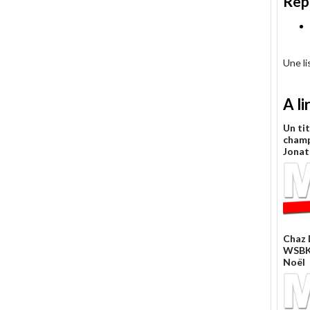
Rep
Une l
A li
Un tit
cham
Jonat
Chaz 
WSBK)
Noël