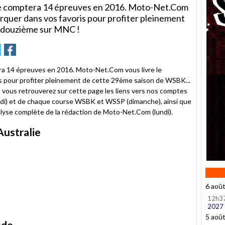
e comptera 14 épreuves en 2016. Moto-Net.Com
marquer dans vos favoris pour profiter pleinement
a douzième sur MNC !
r
oyer
Partager
Partager
sur
tter
Facebook
 14 épreuves en 2016. Moto-Net.Com vous livre le
is pour profiter pleinement de cette 29ème saison de WSBK...
ous retrouverez sur cette page les liens vers nos comptes
edi) et de chaque course WSBK et WSSP (dimanche), ainsi que
nalyse complète de la rédaction de Moto-Net.Com (lundi).
 Australie
6 aoû
12h3
2027
5 aoû
nde