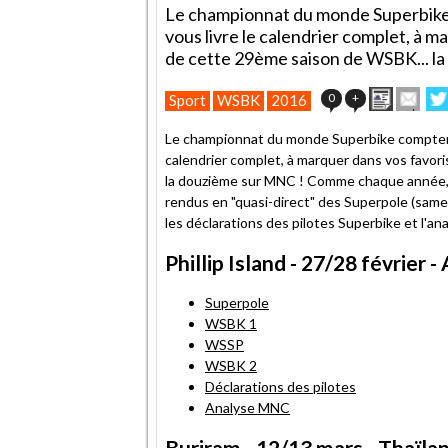
Le championnat du monde Superbik
vous livre le calendrier complet, à 
de cette 29ème saison de WSBK... l
Imprime
Env
0
+
Sport
WSBK
2016
cet
sur
article
Twi
Le championnat du monde Superbike comptera
à
calendrier complet, à marquer dans vos favor
un
la douzième sur MNC ! Comme chaque année, v
ami
rendus en "quasi-direct" des Superpole (sam
les déclarations des pilotes Superbike et l'a
Phillip Island - 27/28 février -
Superpole
WSBK 1
WSSP
WSBK 2
Déclarations des pilotes
Analyse MNC
Buriram - 12/13 mars - Thaïla