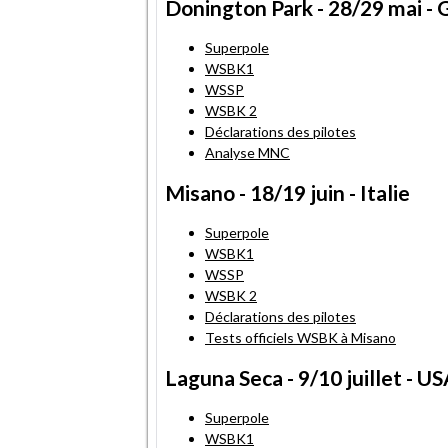
Donington Park - 28/29 mai -
Superpole
WSBK1
WSSP
WSBK 2
Déclarations des pilotes
Analyse MNC
Misano - 18/19 juin - Italie
Superpole
WSBK1
WSSP
WSBK 2
Déclarations des pilotes
Tests officiels WSBK à Misano
Laguna Seca - 9/10 juillet - U
Superpole
WSBK1