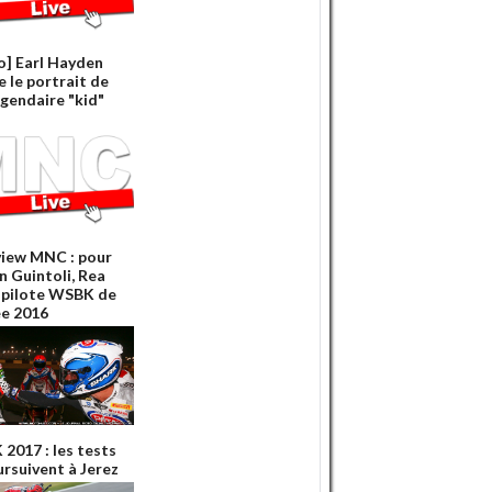
o] Earl Hayden
e le portrait de
égendaire "kid"
view MNC : pour
n Guintoli, Rea
e pilote WSBK de
ée 2016
2017 : les tests
ursuivent à Jerez