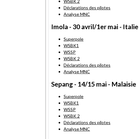
WSBK 2
Déclarations des pilotes
Analyse MNC
Imola - 30 avril/1er mai - Italie
Superpole
WSBK1
WSSP
WSBK 2
Déclarations des pilotes
Analyse MNC
Sepang - 14/15 mai - Malaisie
Superpole
WSBK1
WSSP
WSBK 2
Déclarations des pilotes
Analyse MNC