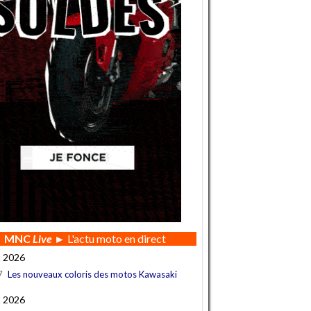
MNC
Live
► L'actu moto en direct
t 2026
7
Les nouveaux coloris des motos Kawasaki
t 2026