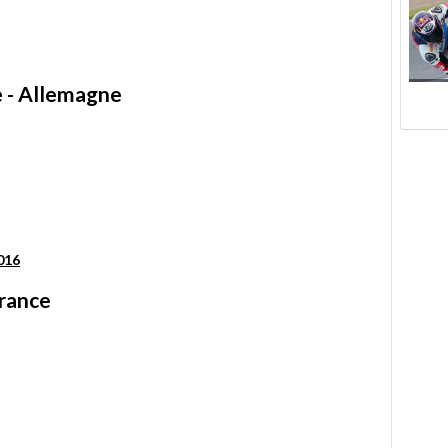
e - Allemagne
016
France