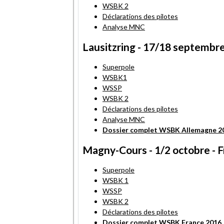
WSBK 2
Déclarations des pilotes
Analyse MNC
Lausitzring - 17/18 septembr
Superpole
WSBK1
WSSP
WSBK 2
Déclarations des pilotes
Analyse MNC
Dossier complet WSBK Allemagne 2
Magny-Cours - 1/2 octobre - 
Superpole
WSBK 1
WSSP
WSBK 2
Déclarations des pilotes
Dossier complet WSBK France 2016