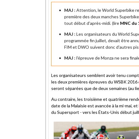
MAJ :
Attention, le World Superbike re
première des deux manches Superbike s
tout début d'après-midi. (lire
MNC du 
MAJ :
Les organisateurs du World Supe
programmée fin juillet, devait être annu
FIM et DWO suivent donc d'autres pist
MAJ :
l'épreuve de Monza ne sera final
Les organisateurs semblent avoir tenu compt
les deux premières épreuves du WSBK 2016 q
seront séparées que de deux semaines (au lie
Au contraire, les troisième et quatrième ren
date de la Malaisie est avancée à la mi-mai, e
du Supersport - vers les États-Unis début juill