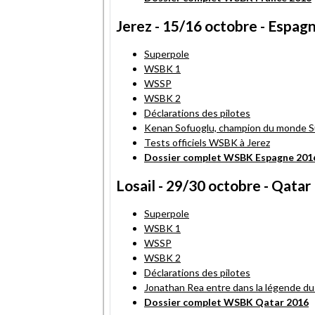
Jerez - 15/16 octobre - Espag
Superpole
WSBK 1
WSSP
WSBK 2
Déclarations des pilotes
Kenan Sofuoglu, champion du monde S
Tests officiels WSBK à Jerez
Dossier complet WSBK Espagne 201
Losail - 29/30 octobre - Qatar
Superpole
WSBK 1
WSSP
WSBK 2
Déclarations des pilotes
Jonathan Rea entre dans la légende d
Dossier complet WSBK Qatar 2016