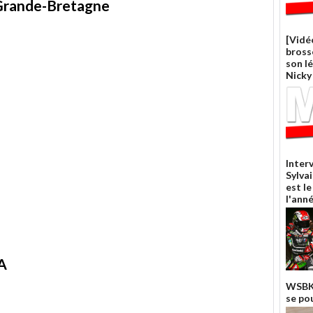
 Grande-Bretagne
[Vidé
bross
son l
Nicky
Inter
Sylvai
est l
l'ann
SA
WSBK 
se po