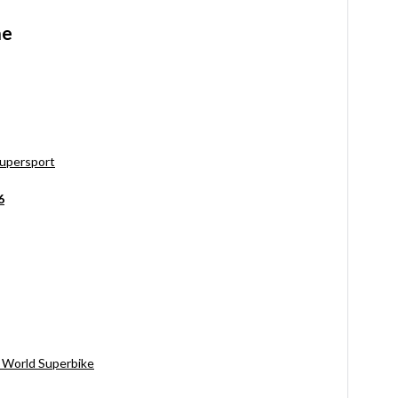
ne
upersport
6
u World Superbike