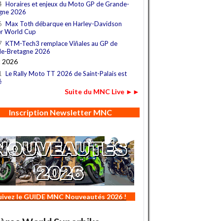
4
Horaires et enjeux du Moto GP de Grande-
gne 2026
6
Max Toth débarque en Harley-Davidson
r World Cup
7
KTM-Tech3 remplace Viñales au GP de
e-Bretagne 2026
t 2026
1
Le Rally Moto TT 2026 de Saint-Palais est
é
Suite du MNC Live ►►
Inscription Newsletter MNC
uivez le GUIDE MNC Nouveautés 2026 !