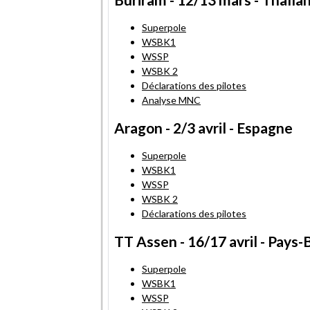
Superpole
WSBK1
WSSP
WSBK 2
Déclarations des pilotes
Analyse MNC
Aragon - 2/3 avril - Espagne
Superpole
WSBK1
WSSP
WSBK 2
Déclarations des pilotes
TT Assen - 16/17 avril - Pays-
Superpole
WSBK1
WSSP