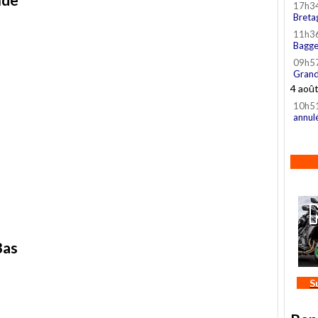
17h3
Breta
11h3
Bagge
09h5
Grand
4 aoû
10h5
annul
Bas
S