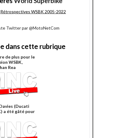
ères
World Superbike
Rétrospectives WSBK 2005-2022
iste Twitter par @MotoNetCom
re dans cette rubrique
re de plus pour le
pion WSBK,
han Rea
Davies (Ducati
 a été gâté pour