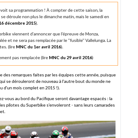
voit sa programmation ! À compter de cette saison, la
e déroule non plus le dimanche matin, mais le samedi en
16 décembre 2015
).
rbike viennent d'annoncer que l'épreuve de Monza,
lée et ne sera pas remplacée par le ''fusible'' Vallelunga. La
es. (lire
MNC du 1er avril 2016
).
ement pas remplacée (lire
MNC du 29 avril 2016
)
e des remarques faites par les équipes cette année, puisque
ui se dérouleront de nouveau à l'autre bout du monde ne
u d'un mois complet en 2015 !).
dez-vous au bord du Pacifique seront davantage espacés : la
t les pilotes du Superbike s'envoleront - sans leurs camarades
et.