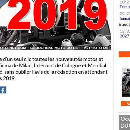
10h2
Franc
09h2
humai
6 aoû
12h3
2027
 d'un seul clic toutes les nouveautés motos et
Eicma de Milan, Intermot de Cologne et Mondial
té, sans oublier l'avis de la rédaction en attendant
s 2019.
er
artager
Partager
sur
ter
Facebook
S
Occ
DU