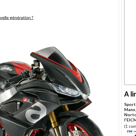
velle génération ?
A li
Sport
Manx, 
Norto
l'EIC
(1 co