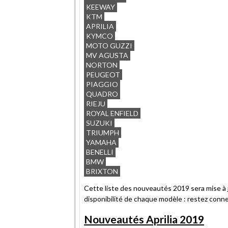
KEEWAY
KTM
APRILIA
KYMCO
MOTO GUZZI
MV AGUSTA
NORTON
PEUGEOT
PIAGGIO
QUADRO
RIEJU
ROYAL ENFIELD
SUZUKI
TRIUMPH
YAMAHA
BENELLI
BMW
BRIXTON
Cette liste des nouveautés 2019 sera mise à j
disponibilité de chaque modèle : restez conn
Nouveautés Aprilia 2019