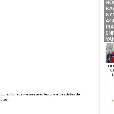
HO
KA
KY
AG
PI
ENF
YA
HO
CB
(
our au fur et à mesure avec les prix et les dates de
ectés !