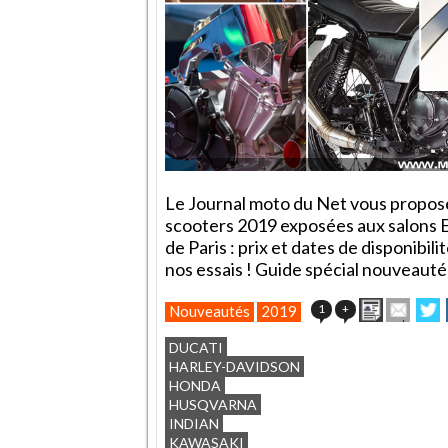
Le Journal moto du Net vous propose
scooters 2019 exposées aux salons 
de Paris : prix et dates de disponibili
nos essais ! Guide spécial nouveauté
Imprimer
Envoy
P
1
+
Nouveautés
2019
cet
sur
article
Twit
DUCATI
à
HARLEY-DAVIDSON
un
HONDA
ami
HUSQVARNA
INDIAN
KAWASAKI