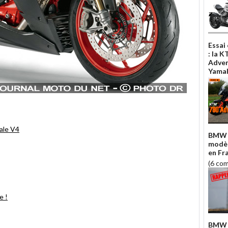
Essai
: la 
Adven
Yamah
gale V4
BMW r
modèl
en Fr
(6 co
e !
BMW r