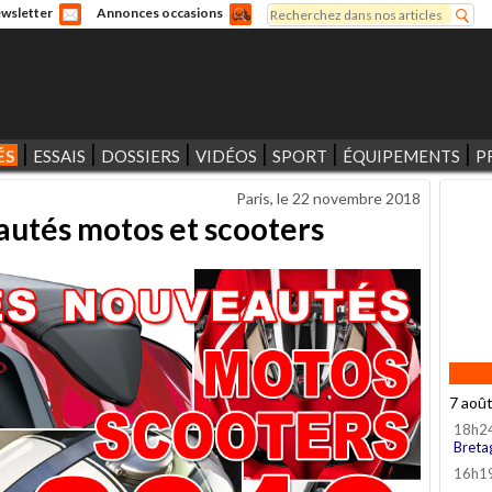
Rechercher
wsletter
Annonces occasions
Formulaire de recherche
ÉS
ESSAIS
DOSSIERS
VIDÉOS
SPORT
ÉQUIPEMENTS
P
Paris, le
22 novembre 2018
utés motos et scooters
7 aoû
18h2
Breta
16h1