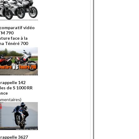
 comparatif vidéo
KTM 790
ture face à la
a Ténéré 700
appelle 142
es de S 1000 RR
ance
mmentaires)
appelle 3627