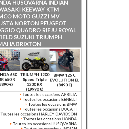
NDA
HUSQVARNA
INDIAN
WASAKI
KEEWAY
KTM
MCO
MOTO GUZZI
MV
USTA
NORTON
PEUGEOT
AGGIO
QUADRO
RIEJU
ROYAL
IELD
SUZUKI
TRIUMPH
MAHA
BRIXTON
NDA 650
TRIUMPH 1200
BMW 125 C
R 650 R
Speed Triple
EVOLUTION EL
8890 €)
1200 RX
(8490 €)
(19990 €)
Toutes les occasions APRILIA
Toutes les occasions BENELLI
Toutes les occasions BMW
Toutes les occasions DUCATI
Toutes les occasions HARLEY-DAVIDSON
Toutes les occasions HONDA
Toutes les occasions HUSQVARNA
Toutes les occasions INDIAN