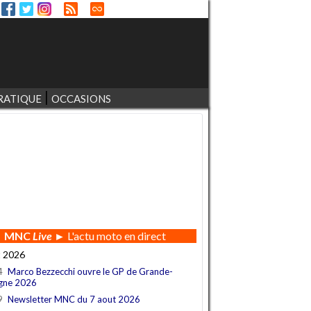
RATIQUE
OCCASIONS
MNC
Live
► L'actu moto en direct
t 2026
4
Marco Bezzecchi ouvre le GP de Grande-
gne 2026
9
Newsletter MNC du 7 aout 2026