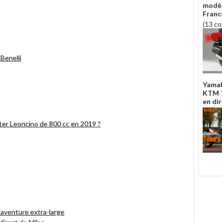
modèl
Franc
(13 c
Benelli
Yamah
KTM 7
en di
er Leoncino de 800 cc en 2019 ?
r aventure extra-large