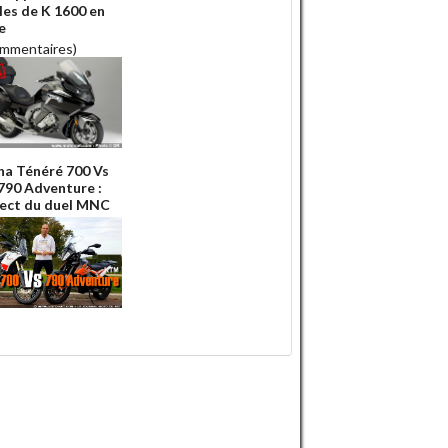
es de K 1600 en
e
ommentaires)
a Ténéré 700 Vs
90 Adventure :
rect du duel MNC