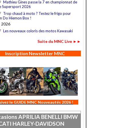
9
Mathieu Gines passe la 7 en championnat de
e Supersport 2026
7
Trop chaud à moto ? Testez le frigo pour
n Do Hiemon Box !
t 2026
7
Les nouveaux coloris des motos Kawasaki
Suite du MNC Live ►►
Inscription Newsletter MNC
uivez le GUIDE MNC Nouveautés 2026 !
asions
APRILIA
BENELLI
BMW
CATI
HARLEY-DAVIDSON