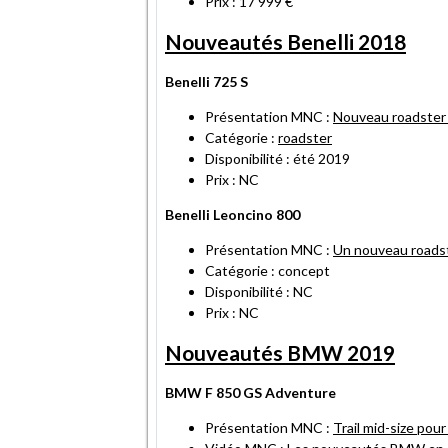
Prix : 17 999 €
Nouveautés Benelli 2018
Benelli 725 S
Présentation MNC :
Nouveau roadster 
Catégorie :
roadster
Disponibilité : été 2019
Prix : NC
Benelli Leoncino 800
Présentation MNC :
Un nouveau roadst
Catégorie : concept
Disponibilité : NC
Prix : NC
Nouveautés BMW 2019
BMW F 850 GS Adventure
Présentation MNC :
Trail mid-size pou