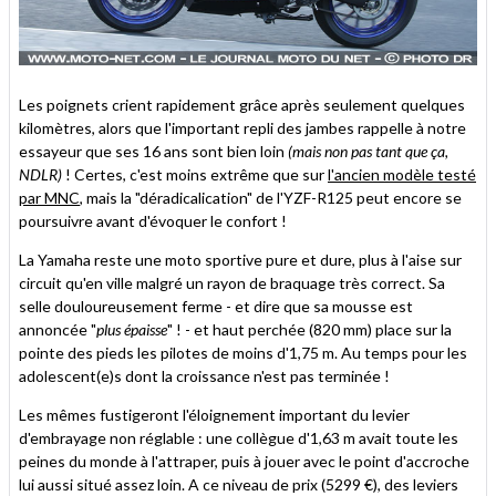
Les poignets crient rapidement grâce après seulement quelques
kilomètres, alors que l'important repli des jambes rappelle à notre
essayeur que ses 16 ans sont bien loin
(mais non pas tant que ça,
NDLR)
! Certes, c'est moins extrême que sur
l'ancien modèle testé
par MNC
, mais la "déradicalication" de l'YZF-R125 peut encore se
poursuivre avant d'évoquer le confort !
La Yamaha reste une moto sportive pure et dure, plus à l'aise sur
circuit qu'en ville malgré un rayon de braquage très correct. Sa
selle douloureusement ferme - et dire que sa mousse est
annoncée "
plus épaisse
" ! - et haut perchée (820 mm) place sur la
pointe des pieds les pilotes de moins d'1,75 m. Au temps pour les
adolescent(e)s dont la croissance n'est pas terminée !
Les mêmes fustigeront l'éloignement important du levier
d'embrayage non réglable : une collègue d'1,63 m avait toute les
peines du monde à l'attraper, puis à jouer avec le point d'accroche
lui aussi situé assez loin. A ce niveau de prix (5299 €), des leviers