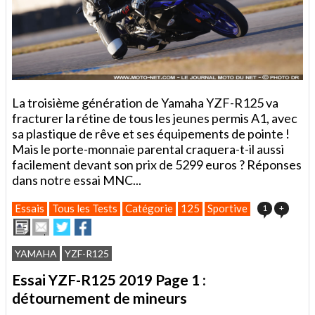
La troisième génération de Yamaha YZF-R125 va
fracturer la rétine de tous les jeunes permis A1, avec
sa plastique de rêve et ses équipements de pointe !
Mais le porte-monnaie parental craquera-t-il aussi
facilement devant son prix de 5299 euros ? Réponses
dans notre essai MNC...
Essais
Tous les Tests
Catégorie
125
Sportive
1
+
Imprimer
Envoyer
Partager
Partager
cet
sur
sur
article
Twitter
Facebook
YAMAHA
YZF-R125
à
un
Essai YZF-R125 2019 Page 1 :
ami
détournement de mineurs