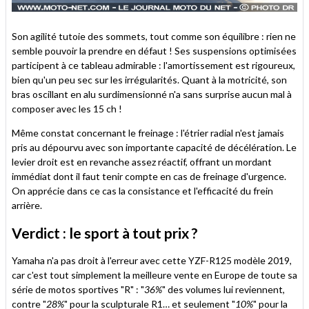
Son agilité tutoie des sommets, tout comme son équilibre : rien ne
semble pouvoir la prendre en défaut ! Ses suspensions optimisées
participent à ce tableau admirable : l'amortissement est rigoureux,
bien qu'un peu sec sur les irrégularités. Quant à la motricité, son
bras oscillant en alu surdimensionné n'a sans surprise aucun mal à
composer avec les 15 ch !
Même constat concernant le freinage : l'étrier radial n'est jamais
pris au dépourvu avec son importante capacité de décélération. Le
levier droit est en revanche assez réactif, offrant un mordant
immédiat dont il faut tenir compte en cas de freinage d'urgence.
On apprécie dans ce cas la consistance et l'efficacité du frein
arrière.
Verdict : le sport à tout prix ?
Yamaha n'a pas droit à l'erreur avec cette YZF-R125 modèle 2019,
car c'est tout simplement la meilleure vente en Europe de toute sa
série de motos sportives "R" : "
36%
" des volumes lui reviennent,
contre "
28%
" pour la sculpturale R1… et seulement "
10%
" pour la