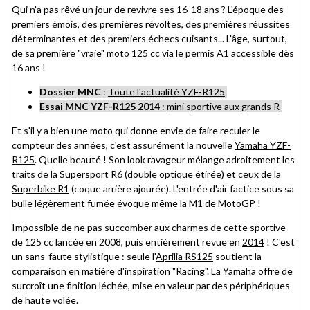
Qui n'a pas rêvé un jour de revivre ses 16-18 ans ? L'époque des
premiers émois, des premières révoltes, des premières réussites
déterminantes et des premiers échecs cuisants... L'âge, surtout,
de sa première "vraie" moto 125 cc via le permis A1 accessible dès
16 ans !
Dossier MNC
:
Toute l'actualité YZF-R125
Essai MNC YZF-R125 2014
:
mini sportive aux grands R
Et s'il y a bien une moto qui donne envie de faire reculer le
compteur des années, c'est assurément la nouvelle
Yamaha YZF-
R125
. Quelle beauté ! Son look ravageur mélange adroitement les
traits de la
Supersport R6
(double optique étirée) et ceux de la
Superbike R1
(coque arrière ajourée). L'entrée d'air factice sous sa
bulle légèrement fumée évoque même la M1 de MotoGP !
Impossible de ne pas succomber aux charmes de cette sportive
de 125 cc lancée en 2008, puis entièrement revue en
2014
! C'est
un sans-faute stylistique : seule l'
Aprilia RS125
soutient la
comparaison en matière d'inspiration "Racing". La Yamaha offre de
surcroît une finition léchée, mise en valeur par des périphériques
de haute volée.