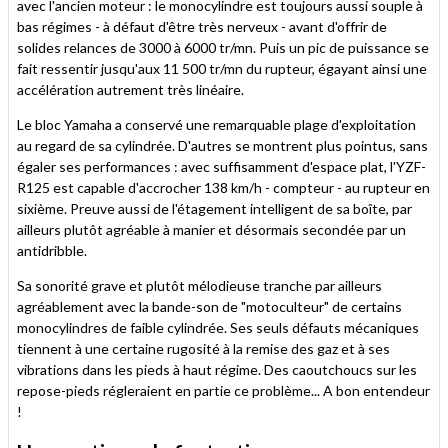
avec l'ancien moteur : le monocylindre est toujours aussi souple à
bas régimes - à défaut d'être très nerveux - avant d'offrir de
solides relances de 3000 à 6000 tr/mn. Puis un pic de puissance se
fait ressentir jusqu'aux 11 500 tr/mn du rupteur, égayant ainsi une
accélération autrement très linéaire.
Le bloc Yamaha a conservé une remarquable plage d'exploitation
au regard de sa cylindrée. D'autres se montrent plus pointus, sans
égaler ses performances : avec suffisamment d'espace plat, l'YZF-
R125 est capable d'accrocher 138 km/h - compteur - au rupteur en
sixième. Preuve aussi de l'étagement intelligent de sa boîte, par
ailleurs plutôt agréable à manier et désormais secondée par un
antidribble.
Sa sonorité grave et plutôt mélodieuse tranche par ailleurs
agréablement avec la bande-son de "motoculteur" de certains
monocylindres de faible cylindrée. Ses seuls défauts mécaniques
tiennent à une certaine rugosité à la remise des gaz et à ses
vibrations dans les pieds à haut régime. Des caoutchoucs sur les
repose-pieds régleraient en partie ce problème... A bon entendeur
!