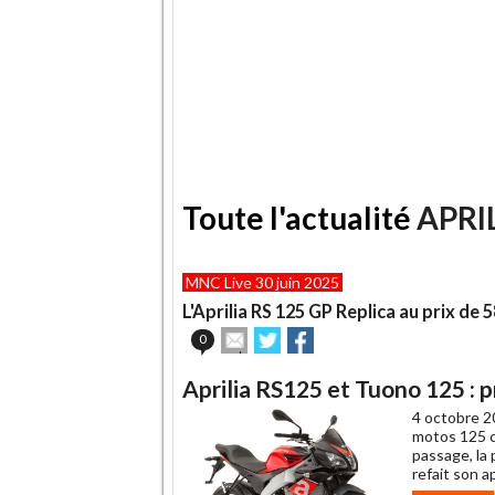
Toute l'actualité
APRI
MNC Live 30 juin 2025
L'Aprilia RS 125 GP Replica au prix de 
Envoyer
Partager
Partager
0
cet
sur
sur
article
Twitter
Facebook
Aprilia RS125 et Tuono 125 : 
à
un
4 octobre 2
ami
motos 125 c
passage, la
refait son a