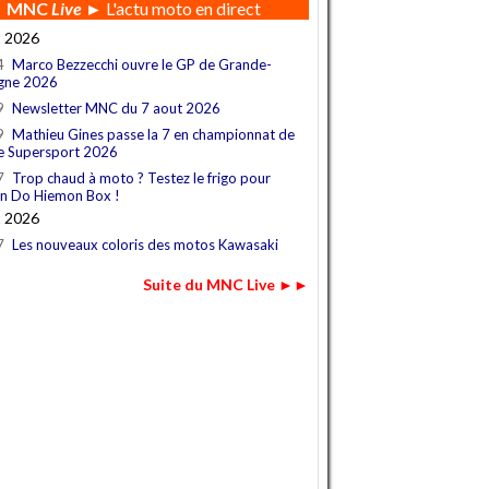
MNC
Live
► L'actu moto en direct
t 2026
4
Marco Bezzecchi ouvre le GP de Grande-
gne 2026
9
Newsletter MNC du 7 aout 2026
9
Mathieu Gines passe la 7 en championnat de
e Supersport 2026
7
Trop chaud à moto ? Testez le frigo pour
n Do Hiemon Box !
t 2026
7
Les nouveaux coloris des motos Kawasaki
Suite du MNC Live ►►