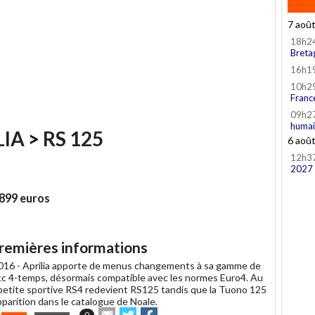
7 aoû
18h2
Breta
16h1
10h2
Franc
09h2
humai
LIA
>
RS 125
6 aoû
12h3
2027
5899 euros
premières informations
016 -
Aprilia apporte de menus changements à sa gamme de
c 4-temps, désormais compatible avec les normes Euro4. Au
 petite sportive RS4 redevient RS125 tandis que la Tuono 125
pparition dans le catalogue de Noale.
Envoyer
Partager
Partager
0