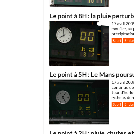
Le point à 8H : la pluie pertu
17 avril 200
mouiller, au
précipitatio
Sport
Endu
Le point à 5H : Le Mans poursui
17 avril 200
continue de 
tour d'horl
rythme, derr
Sport
Endu
Le point à 2H : pluie, chutes e