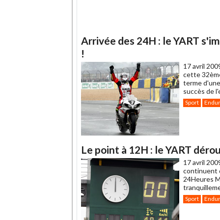
Arrivée des 24H : le YART s'im
!
17 avril 200
cette 32ème
terme d'une 
succès de l'
Sport
Endu
Le point à 12H : le YART dérou
17 avril 200
continuent 
24Heures M
tranquillem
Sport
Endu