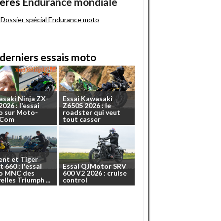
ères
Endurance mondiale
Dossier spécial Endurance moto
derniers essais moto
asaki
Ninja
ZX-
Essai
Kawasaki
2026
:
l'essai
Z650S
2026
:
le
o
sur
Moto-
roadster
qui
veut
.Com
tout
casser
ent
et
Tiger
t
660
:
l'essai
Essai
QJMotor
SRV
o
MNC
des
600
V2
2026
:
cruise
elles
Triumph
...
control