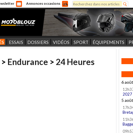
Rechercher
wsletter
Annonces occasions
Formulaire de recherche
ÉS
ESSAIS
DOSSIERS
VIDÉOS
SPORT
ÉQUIPEMENTS
P
>
Endurance
>
24 Heures
6 aoû
12h3
2027
5 aoû
17h3
Breta
11h3
Bagge
09h5