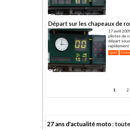
Départ sur les chapeaux de rou
17 avril 200
pilotes de 
départ sous 
rapidement l
Sport
Endu
.
1
2
Pages
27 ans d'actualité moto :
toute