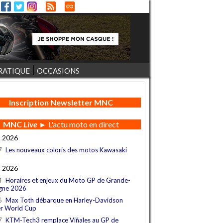
RATIQUE
OCCASIONS
Inscription Newsletter MNC
MNC
Live
► L'actu moto en direct
t 2026
7
Les nouveaux coloris des motos Kawasaki
t 2026
4
Horaires et enjeux du Moto GP de Grande-
gne 2026
6
Max Toth débarque en Harley-Davidson
r World Cup
7
KTM-Tech3 remplace Viñales au GP de