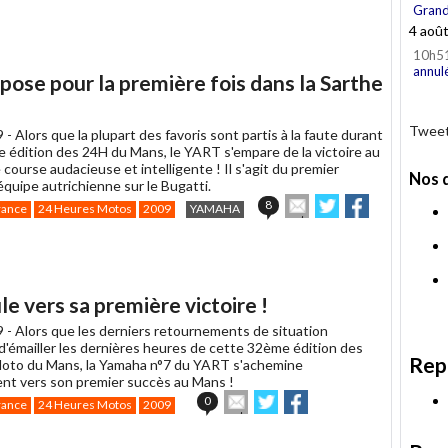
Grand
4 aoû
10h5
annul
pose pour la première fois dans la Sarthe
Tweet
9 -
Alors que la plupart des favoris sont partis à la faute durant
 édition des 24H du Mans, le YART s'empare de la victoire au
course audacieuse et intelligente ! Il s'agit du premier
Nos 
équipe autrichienne sur le Bugatti.
Envoyer
Partager
Partager
8
rance
24 Heures Motos
2009
YAMAHA
cet
sur
sur
article
Twitter
Facebook
à
un
ami
le vers sa première victoire !
9 -
Alors que les derniers retournements de situation
d'émailler les dernières heures de cette 32ème édition des
Rep
oto du Mans, la Yamaha n°7 du YART s'achemine
ent vers son premier succès au Mans !
Envoyer
Partager
Partager
0
rance
24 Heures Motos
2009
cet
sur
sur
article
Twitter
Facebook