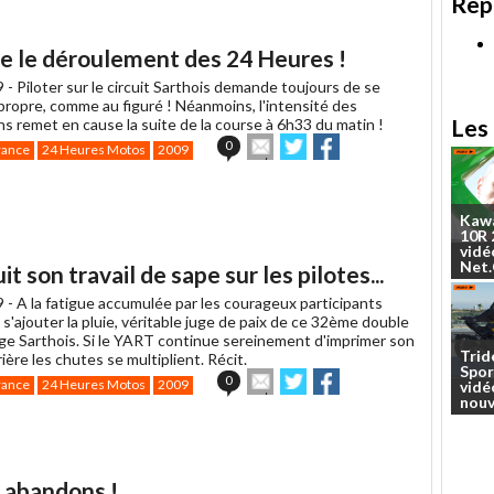
Rep
à
un
ami
rbe le déroulement des 24 Heures !
9 -
Piloter sur le circuit Sarthois demande toujours de se
 propre, comme au figuré ! Néanmoins, l'intensité des
Les 
ns remet en cause la suite de la course à 6h33 du matin !
Envoyer
Partager
Partager
0
rance
24 Heures Motos
2009
cet
sur
sur
article
Twitter
Facebook
à
un
Kaw
10R
ami
vidé
Net
t son travail de sape sur les pilotes...
9 -
A la fatigue accumulée par les courageux participants
s'ajouter la pluie, véritable juge de paix de ce 32ème double
oge Sarthois. Si le YART continue sereinement d'imprimer son
Trid
ière les chutes se multiplient. Récit.
Spor
Envoyer
Partager
Partager
0
rance
24 Heures Motos
2009
vidé
cet
sur
sur
nouv
article
Twitter
Facebook
à
un
ami
t abandons !