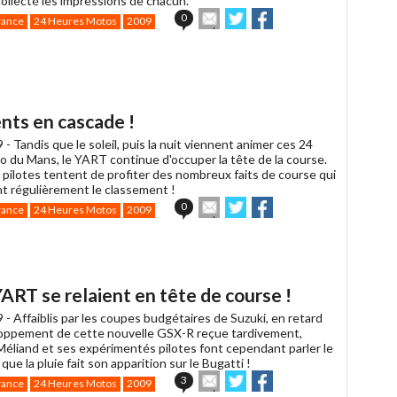
ollecté les impressions de chacun.
Envoyer
Partager
Partager
0
rance
24 Heures Motos
2009
cet
sur
sur
article
Twitter
Facebook
à
un
ami
nts en cascade !
9 -
Tandis que le soleil, puis la nuit viennent animer ces 24
 du Mans, le YART continue d'occuper la tête de la course.
 pilotes tentent de profiter des nombreux faits de course qui
t régulièrement le classement !
Envoyer
Partager
Partager
0
rance
24 Heures Motos
2009
cet
sur
sur
article
Twitter
Facebook
à
un
ami
 YART se relaient en tête de course !
9 -
Affaiblis par les coupes budgétaires de Suzuki, en retard
loppement de cette nouvelle GSX-R reçue tardivement,
éliand et ses expérimentés pilotes font cependant parler le
 que la pluie fait son apparition sur le Bugatti !
Envoyer
Partager
Partager
3
rance
24 Heures Motos
2009
cet
sur
sur