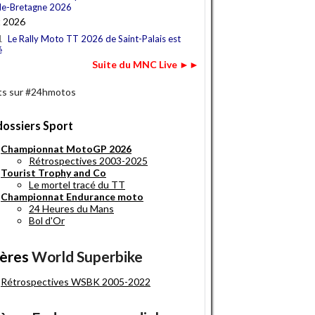
e-Bretagne 2026
t 2026
1
Le Rally Moto TT 2026 de Saint-Palais est
é
Suite du MNC Live ►►
s sur #24hmotos
dossiers Sport
Championnat MotoGP 2026
Rétrospectives 2003-2025
Tourist Trophy and Co
Le mortel tracé du TT
Championnat Endurance moto
24 Heures du Mans
Bol d'Or
ères
World Superbike
Rétrospectives WSBK 2005-2022