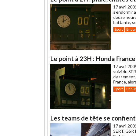
17 avril 200
s'endormir 
douze heures
battante, s
Sport
Endu
Le point à 23H : Honda France 
17 avril 200
suivi du SE
classement 
France, alor
Sport
Endu
Les teams de tête se confient
17 avril 200
SERT, GSR K