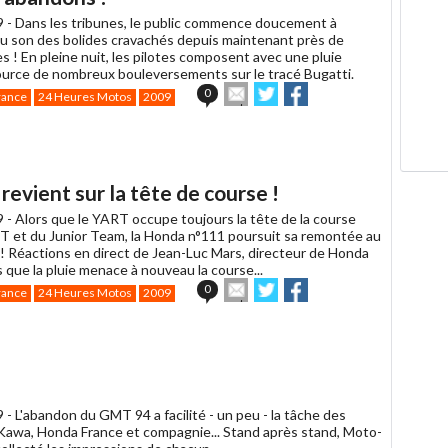
9 -
Dans les tribunes, le public commence doucement à
au son des bolides cravachés depuis maintenant près de
 ! En pleine nuit, les pilotes composent avec une pluie
ource de nombreux bouleversements sur le tracé Bugatti.
Envoyer
Partager
Partager
0
rance
24 Heures Motos
2009
cet
sur
sur
article
Twitter
Facebook
à
un
ami
revient sur la tête de course !
9 -
Alors que le YART occupe toujours la tête de la course
RT et du Junior Team, la Honda n°111 poursuit sa remontée au
! Réactions en direct de Jean-Luc Mars, directeur de Honda
s que la pluie menace à nouveau la course...
Envoyer
Partager
Partager
0
rance
24 Heures Motos
2009
cet
sur
sur
article
Twitter
Facebook
à
un
ami
9 -
L'abandon du GMT 94 a facilité - un peu - la tâche des
awa, Honda France et compagnie... Stand après stand, Moto-