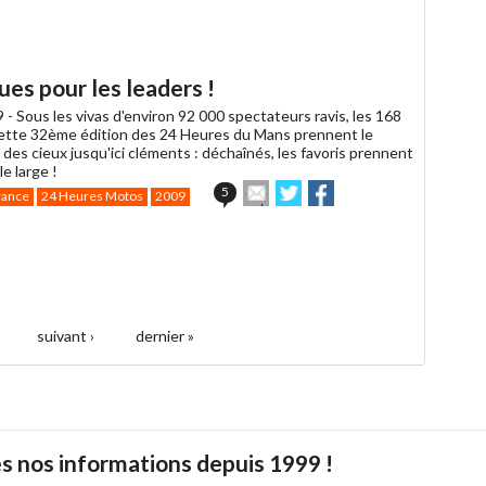
article
Twitter
Facebook
à
un
ami
es pour les leaders !
9 -
Sous les vivas d'environ 92 000 spectateurs ravis, les 168
cette 32ème édition des 24 Heures du Mans prennent le
des cieux jusqu'ici cléments : déchaînés, les favoris prennent
e large !
Envoyer
Partager
Partager
5
rance
24 Heures Motos
2009
cet
sur
sur
article
Twitter
Facebook
à
un
ami
suivant ›
dernier »
s nos informations depuis 1999 !