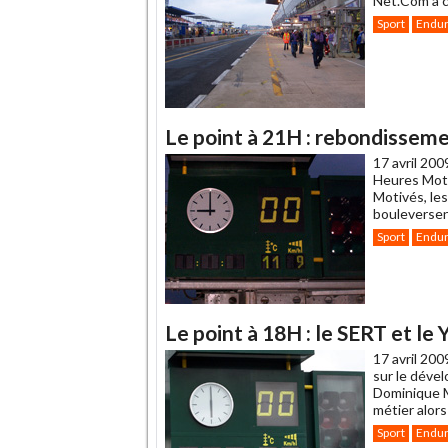
Net.Com a c
Sport
Endu
Le point à 21H : rebondisseme
17 avril 200
Heures Moto
Motivés, les
bouleversen
Sport
Endu
Le point à 18H : le SERT et le
17 avril 200
sur le déve
Dominique M
métier alors
Sport
Endu