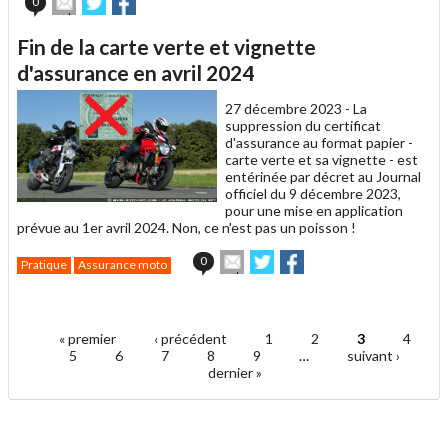
0
cet
sur
sur
article
Twitter
Facebook
Fin de la carte verte et vignette
à
un
d'assurance en avril 2024
ami
27 décembre 2023 -
La
suppression du certificat
d'assurance au format papier -
carte verte et sa vignette - est
entérinée par décret au Journal
officiel du 9 décembre 2023,
pour une mise en application
prévue au 1er avril 2024. Non, ce n'est pas un poisson !
Envoyer
Partager
Partager
0
Pratique
Assurance moto
cet
sur
sur
article
Twitter
Facebook
.
à
un
« premier
‹ précédent
1
2
3
4
ami
Pages
5
6
7
8
9
…
suivant ›
dernier »