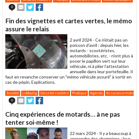
Envoyer
Partager
Partager
0
cet
sur
sur
article
Twitter
Facebook
Fin des vignettes et cartes vertes, le mémo
à
un
assure le relais
ami
2 avril 2024 -
Ce n'était pas un
poisson d'avril : depuis hier, les
motards - scootéristes,
automobilistes, etc. - n'ont plus à
poser le papillon vert sur leur
véhicule, ni à plier l'attestation
annuelle dans leur portefeuille. Il
faut en revanche conserver un "mémo véhicule assuré" à sortir en
cas de pépin. Explications.
Société
Lobbying
Sécurité routière
Pratique
Agenda
Assurance moto
Envoyer
Partager
Partager
0
cet
sur
sur
article
Twitter
Facebook
Cinq expériences de motards… à ne pas
à
un
tenter soi-même !
ami
22 mars 2024 -
Il y a beaucoup à
apprendre des champions : leur