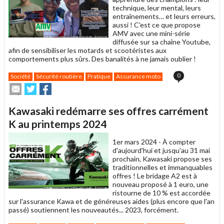
technique, leur mental, leurs
entraînements… et leurs erreurs,
aussi ! C'est ce que propose
AMV avec une mini-série
diffusée sur sa chaîne Youtube,
afin de sensibiliser les motards et scootéristes aux
comportements plus sûrs. Des banalités à ne jamais oublier !
0
Société
Sécurité routière
Pratique
Assurance moto
Envoyer
Partager
Partager
cet
sur
sur
article
Twitter
Facebook
Kawasaki redémarre ses offres carrément
à
un
K au printemps 2024
ami
1er mars 2024 -
À compter
d'aujourd'hui et jusqu'au 31 mai
prochain, Kawasaki propose ses
traditionnelles et immanquables
offres ! Le bridage A2 est à
nouveau proposé à 1 euro, une
ristourne de 10 % est accordée
sur l'assurance Kawa et de généreuses aides (plus encore que l'an
passé) soutiennent les nouveautés... 2023, forcément.