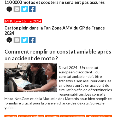
un
110 0000 motos et scooters ne seraient pas assurés
ami
Envoyer
Partager
Partager
0
cet
sur
sur
article
Twitter
Facebook
MNC Live 16 mai 2024
à
un
Carton plein dans la Fan Zone AMV du GP de France
ami
2024
Envoyer
Partager
Partager
0
cet
sur
sur
article
Twitter
Facebook
Comment remplir un constat amiable après
à
un
un accident de moto ?
ami
3 avril 2024 -
Un constat
européen d'accident - ou
constat amiable - doit être
transmis à son assureur dans les
cinq jours après un accident de
circulation afin de déterminer les
responsabilités. Les conseils
Moto-Net.Com et de la Mutuelle des Motards pour bien remplir ce
formulaire crucial pour la prise en charge des dégâts. Suivez le
guide !
Société
Sécurité routière
Pratique
Assurance moto
Guides pratiques