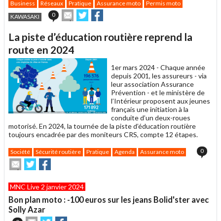
Business
Réseaux
Pratique
Assurance moto
Permis moto
Envoyer
Partager
Partager
0
KAWASAKI
cet
sur
sur
article
Twitter
Facebook
La piste d’éducation routière reprend la
à
un
route en 2024
ami
1er mars 2024 -
Chaque année
depuis 2001, les assureurs - via
leur association Assurance
Prévention - et le ministère de
l’Intérieur proposent aux jeunes
français une initiation à la
conduite d’un deux-roues
motorisé. En 2024, la tournée de la piste d’éducation routière
toujours encadrée par des moniteurs CRS, compte 12 étapes.
0
Société
Sécurité routière
Pratique
Agenda
Assurance moto
Envoyer
Partager
Partager
cet
sur
sur
article
Twitter
Facebook
MNC Live 2 janvier 2024
à
un
Bon plan moto : -100 euros sur les jeans Bolid'ster avec
ami
Solly Azar
Envoyer
Partager
Partager