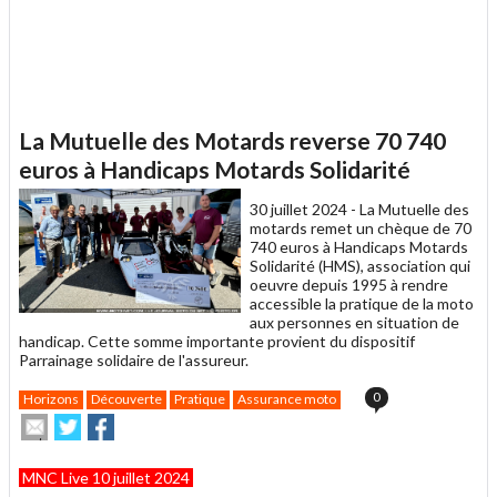
La Mutuelle des Motards reverse 70 740
euros à Handicaps Motards Solidarité
30 juillet 2024 -
La Mutuelle des
motards remet un chèque de 70
740 euros à Handicaps Motards
Solidarité (HMS), association qui
oeuvre depuis 1995 à rendre
accessible la pratique de la moto
aux personnes en situation de
handicap. Cette somme importante provient du dispositif
Parrainage solidaire de l'assureur.
0
Horizons
Découverte
Pratique
Assurance moto
Envoyer
Partager
Partager
cet
sur
sur
article
Twitter
Facebook
MNC Live 10 juillet 2024
à