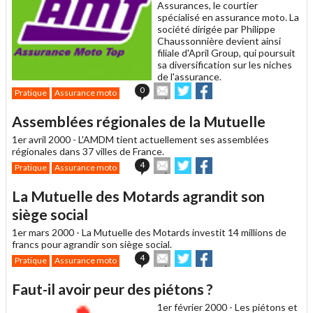
Assurances, le courtier
spécialisé en assurance moto. La
société dirigée par Philippe
Chaussonnière devient ainsi
filiale d'April Group, qui poursuit
sa diversification sur les niches
de l'assurance.
Envoyer
Partager
Partager
0
Pratique
Assurance moto
cet
sur
sur
article
Twitter
Facebook
Assemblées régionales de la Mutuelle
à
un
1er avril 2000 -
L'AMDM tient actuellement ses assemblées
ami
régionales dans 37 villes de France.
Envoyer
Partager
Partager
4
Pratique
Assurance moto
cet
sur
sur
article
Twitter
Facebook
La Mutuelle des Motards agrandit son
à
un
siège social
ami
1er mars 2000 -
La Mutuelle des Motards investit 14 millions de
francs pour agrandir son siège social.
Envoyer
Partager
Partager
4
Pratique
Assurance moto
cet
sur
sur
article
Twitter
Facebook
Faut-il avoir peur des piétons ?
à
un
1er février 2000 -
Les piétons et