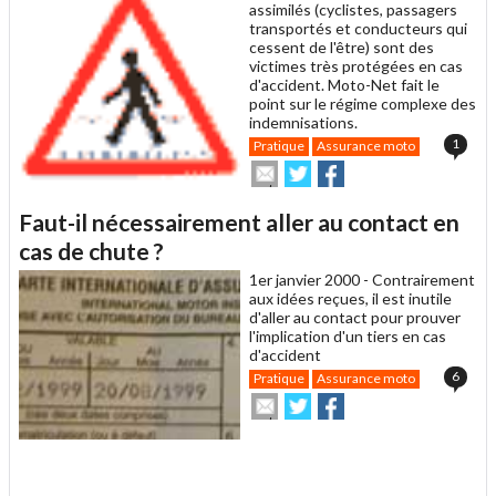
ami
assimilés (cyclistes, passagers
transportés et conducteurs qui
cessent de l'être) sont des
victimes très protégées en cas
d'accident. Moto-Net fait le
point sur le régime complexe des
indemnisations.
1
Pratique
Assurance moto
Envoyer
Partager
Partager
cet
sur
sur
article
Twitter
Facebook
Faut-il nécessairement aller au contact en
à
un
cas de chute ?
ami
1er janvier 2000 -
Contrairement
aux idées reçues, il est inutile
d'aller au contact pour prouver
l'implication d'un tiers en cas
d'accident
6
Pratique
Assurance moto
Envoyer
Partager
Partager
cet
sur
sur
article
Twitter
Facebook
à
.
un