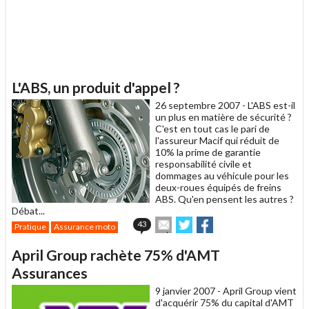
L'ABS, un produit d'appel ?
26 septembre 2007 -
L'ABS est-il
un plus en matière de sécurité ?
C'est en tout cas le pari de
l'assureur Macif qui réduit de
10% la prime de garantie
responsabilité civile et
dommages au véhicule pour les
deux-roues équipés de freins
ABS. Qu'en pensent les autres ?
Débat...
Envoyer
Partager
Partager
43
Pratique
Assurance moto
cet
sur
sur
article
Twitter
Facebook
April Group rachète 75% d'AMT
à
un
Assurances
ami
9 janvier 2007 -
April Group vient
d'acquérir 75% du capital d'AMT