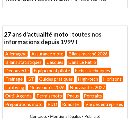
27 ans d'actualité moto :
toutes nos
informations depuis 1999 !
Allemagne
Assurance moto
Bilans marché 2026
Bilans statistiques
Casques
Dans Le Rétro
Découverte
Equipement pilote
Fiches techniques
Freinage
GT
Guides pratiques
High-tech
Horizons
Lobbying
Nouveautés 2026
Nouveautés 2027
Outil Agenda
Permis moto
Pneus
Portraits
Préparations moto
R&D
Roadster
Vie des entreprises
Contacts
-
Mentions légales
-
Publicité