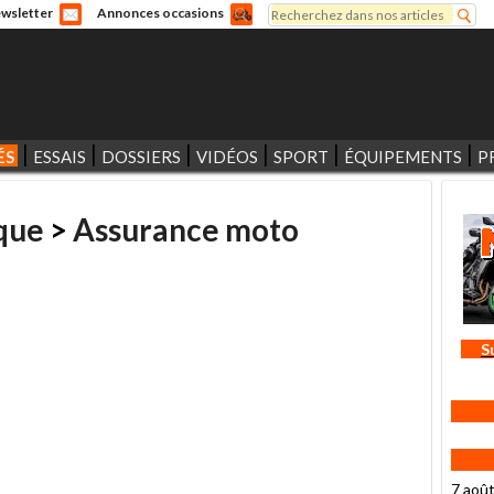
Rechercher
wsletter
Annonces occasions
Formulaire de recherche
ÉS
ESSAIS
DOSSIERS
VIDÉOS
SPORT
ÉQUIPEMENTS
P
que
>
Assurance moto
S
7 aoû