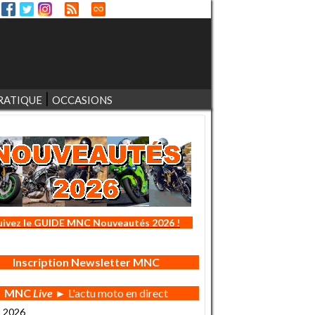
RATIQUE
OCCASIONS
uivez le GUIDE MNC Nouveautés 2026 !
Inscription Newsletter MNC
MNC
Live
► L'actu moto en direct
t 2026