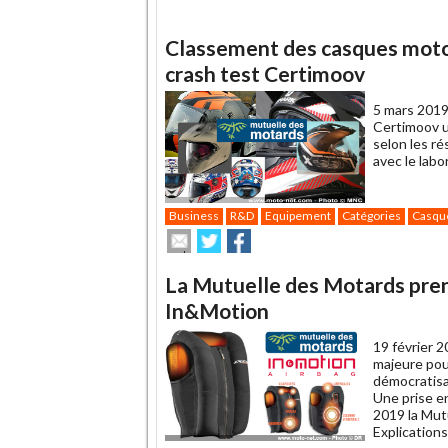
Classement des casques moto 
crash test Certimoov
5 mars 2019
Certimoov u
selon les ré
avec le labo
Business
R&D
Equipement
Catégories
Casqu
Envoyer
Partager
Partager
cet
sur
sur
article
Twitter
Facebook
La Mutuelle des Motards pren
à
un
In&Motion
ami
19 février 2
majeure pour
démocratisa
Une prise e
2019 la Mut
Explications