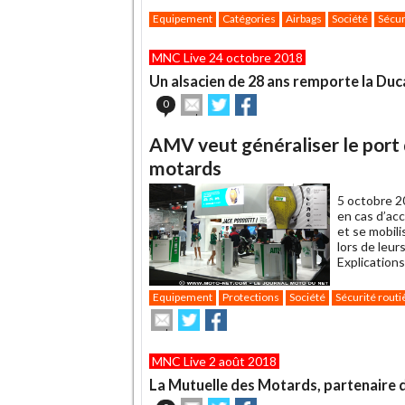
Equipement
Catégories
Airbags
Société
Sécur
MNC Live 24 octobre 2018
Un alsacien de 28 ans remporte la Duc
Envoyer
Partager
Partager
0
cet
sur
sur
article
Twitter
Facebook
AMV veut généraliser le port 
à
un
motards
ami
5 octobre 2
en cas d’ac
et se mobili
lors de leur
Explications
Equipement
Protections
Société
Sécurité routi
Envoyer
Partager
Partager
cet
sur
sur
article
Twitter
Facebook
MNC Live 2 août 2018
à
un
La Mutuelle des Motards, partenaire d
ami