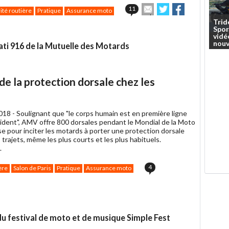
Envoyer
Partager
Partager
11
ité routière
Pratique
Assurance moto
cet
sur
sur
Trid
article
Twitter
Facebook
Spor
à
vidé
un
nouv
ati 916 de la Mutuelle des Motards
ami
de la protection dorsale chez les
018 -
Soulignant que "le corps humain est en première ligne
cident", AMV offre 800 dorsales pendant le Mondial de la Moto
se pour inciter les motards à porter une protection dorsale
s trajets, même les plus courts et les plus habituels.
.
4
ère
Salon de Paris
Pratique
Assurance moto
u festival de moto et de musique Simple Fest