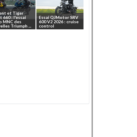
ent
et
Tiger
t
660
:
l'essai
Essai
QJMotor
SRV
o
MNC
des
600
V2
2026
:
cruise
elles
Triumph
...
control