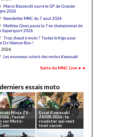
4
Marco Bezzecchi ouvre le GP de Grande-
gne 2026
9
Newsletter MNC du 7 aout 2026
9
Mathieu Gines passe la 7 en championnat de
e Supersport 2026
7
Trop chaud à moto ? Testez le frigo pour
n Do Hiemon Box !
t 2026
7
Les nouveaux coloris des motos Kawasaki
Suite du MNC Live ►►
derniers essais moto
asaki
Ninja
ZX-
Essai
Kawasaki
2026
:
l'essai
Z650S
2026
:
le
o
sur
Moto-
roadster
qui
veut
.Com
tout
casser