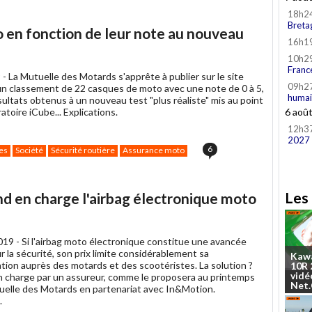
18h2
Breta
en fonction de leur note au nouveau
16h1
10h2
Franc
 -
La Mutuelle des Motards s'apprête à publier sur le site
09h2
n classement de 22 casques de moto avec une note de 0 à 5,
humai
sultats obtenus à un nouveau test "plus réaliste" mis au point
ratoire iCube... Explications.
6 aoû
12h3
2027
6
es
Société
Sécurité routière
Assurance moto
Les 
d en charge l'airbag électronique moto
019 -
Si l'airbag moto électronique constitue une avancée
 la sécurité, son prix limite considérablement sa
Kaw
tion auprès des motards et des scootéristes. La solution ?
10R
vidé
n charge par un assureur, comme le proposera au printemps
Net
uelle des Motards en partenariat avec In&Motion.
.