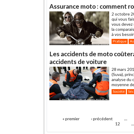
article
Twitter
Facebook
Assurance moto : comment rou
à
un
2 octobre 2
ami
qui vous fai
vous devez s
la comparai
à vos besoin
Pratique
As
Les accidents de moto coûtera
accidents de voiture
28 mars 201
(Suva), prin
analyse du 
moyenne deu
Société
Séc
.
« premier
‹ précédent
…
Pages
12