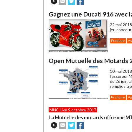
Envoyer
Partager
Partager
0
cet
sur
sur
article
Twitter
Facebook
Gagnez une Ducati 916 avec 
à
un
22 mai 2018
ami
jeu concour
Pratique
As
Open Mutuelle des Motards 201
10 mai 2018
l'assureur 
du 26 juin,
remplies tr
Pratique
Ag
MNC Live 9 octobre 2017
La Mutuelle des motards offre une MT
Envoyer
Partager
Partager
0
cet
sur
sur