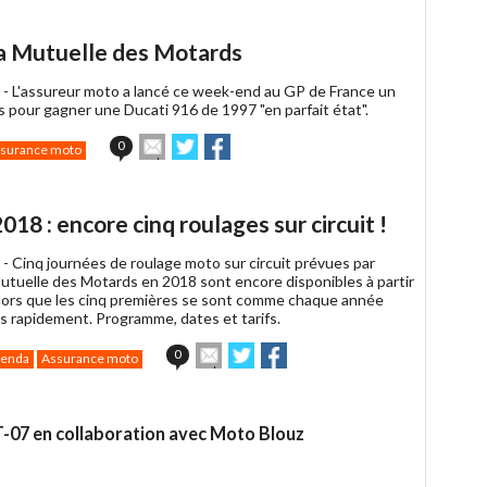
la Mutuelle des Motards
 -
L'assureur moto a lancé ce week-end au GP de France un
s pour gagner une Ducati 916 de 1997 "en parfait état".
Envoyer
Partager
Partager
0
surance moto
cet
sur
sur
article
Twitter
Facebook
à
un
8 : encore cinq roulages sur circuit !
ami
 -
Cinq journées de roulage moto sur circuit prévues par
Mutuelle des Motards en 2018 sont encore disponibles à partir
 alors que les cinq premières se sont comme chaque année
ès rapidement. Programme, dates et tarifs.
Envoyer
Partager
Partager
0
enda
Assurance moto
cet
sur
sur
article
Twitter
Facebook
à
un
-07 en collaboration avec Moto Blouz
ami