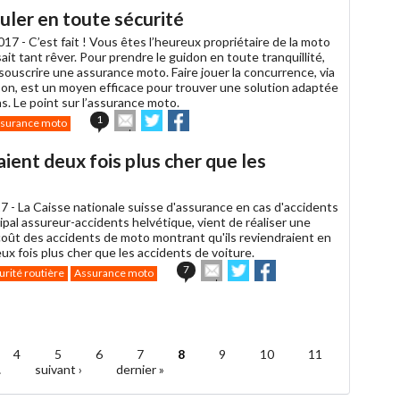
ler en toute sécurité
017 -
C’est fait ! Vous êtes l’heureux propriétaire de la moto
sait tant rêver. Pour prendre le guidon en toute tranquillité,
ouscrire une assurance moto. Faire jouer la concurrence, via
son, est un moyen efficace pour trouver une solution adaptée
s. Le point sur l’assurance moto.
Envoyer
Partager
Partager
1
surance moto
cet
sur
sur
article
Twitter
Facebook
ient deux fois plus cher que les
à
un
ami
7 -
La Caisse nationale suisse d'assurance en cas d'accidents
cipal assureur-accidents helvétique, vient de réaliser une
coût des accidents de moto montrant qu'ils reviendraient en
x fois plus cher que les accidents de voiture.
Envoyer
Partager
Partager
7
urité routière
Assurance moto
cet
sur
sur
article
Twitter
Facebook
à
un
ami
4
5
6
7
8
9
10
11
…
suivant ›
dernier »