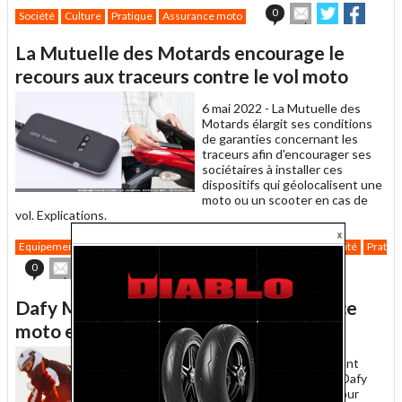
Envoyer
Partager
Parta
0
Société
Culture
Pratique
Assurance moto
cet
sur
sur
article
Twitter
Facebook
La Mutuelle des Motards encourage le
à
un
recours aux traceurs contre le vol moto
ami
6 mai 2022 -
La Mutuelle des
Motards élargit ses conditions
de garanties concernant les
traceurs afin d'encourager ses
sociétaires à installer ces
dispositifs qui géolocalisent une
moto ou un scooter en cas de
vol. Explications.
Equipement
Catégories
Antivols
High-tech
Société
Criminalité
Pratiq
Envoyer
Partager
Partager
0
cet
sur
sur
article
Twitter
Facebook
Dafy Moto se diversifie dans l'assurance
à
un
moto et scooter
ami
6 décembre 2021 -
Le géant
français de l'équipement Dafy
Moto devient assureur pour