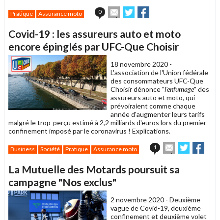
Envoyer
Partager
Partager
0
Pratique
Assurance moto
cet
sur
sur
article
Twitter
Facebook
Covid-19 : les assureurs auto et moto
à
un
encore épinglés par UFC-Que Choisir
ami
18 novembre 2020 -
L'association de l'Union fédérale
des consommateurs UFC-Que
Choisir dénonce "
l'enfumage
" des
assureurs auto et moto, qui
prévoiraient comme chaque
année d'augmenter leurs tarifs
malgré le trop-perçu estimé à 2,2 milliards d'euros lors du premier
confinement imposé par le coronavirus ! Explications.
Envoyer
Partager
Part
1
Business
Société
Pratique
Assurance moto
cet
sur
sur
article
Twitter
Faceboo
La Mutuelle des Motards poursuit sa
à
un
campagne "Nos exclus"
ami
2 novembre 2020 -
Deuxième
vague de Covid-19, deuxième
confinement et deuxième volet