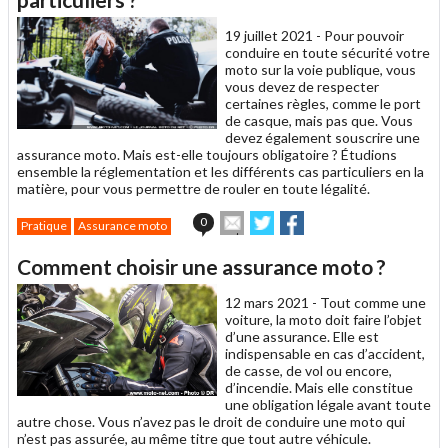
ami
19 juillet 2021 -
Pour pouvoir
conduire en toute sécurité votre
moto sur la voie publique, vous
vous devez de respecter
certaines règles, comme le port
de casque, mais pas que. Vous
devez également souscrire une
assurance moto. Mais est-elle toujours obligatoire ? Étudions
ensemble la réglementation et les différents cas particuliers en la
matière, pour vous permettre de rouler en toute légalité.
Envoyer
Partager
Partager
0
Pratique
Assurance moto
cet
sur
sur
article
Twitter
Facebook
Comment choisir une assurance moto ?
à
un
12 mars 2021 -
Tout comme une
ami
voiture, la moto doit faire l’objet
d’une assurance. Elle est
indispensable en cas d’accident,
de casse, de vol ou encore,
d’incendie. Mais elle constitue
une obligation légale avant toute
autre chose. Vous n’avez pas le droit de conduire une moto qui
n’est pas assurée, au même titre que tout autre véhicule.