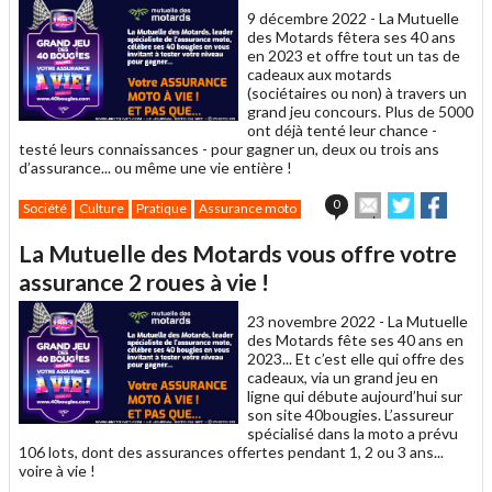
9 décembre 2022 -
La Mutuelle
des Motards fêtera ses 40 ans
en 2023 et offre tout un tas de
cadeaux aux motards
(sociétaires ou non) à travers un
grand jeu concours. Plus de 5000
ont déjà tenté leur chance -
testé leurs connaissances - pour gagner un, deux ou trois ans
d’assurance... ou même une vie entière !
Envoyer
Partager
Parta
0
Société
Culture
Pratique
Assurance moto
cet
sur
sur
article
Twitter
Facebook
La Mutuelle des Motards vous offre votre
à
un
assurance 2 roues à vie !
ami
23 novembre 2022 -
La Mutuelle
des Motards fête ses 40 ans en
2023... Et c’est elle qui offre des
cadeaux, via un grand jeu en
ligne qui débute aujourd’hui sur
son site 40bougies. L’assureur
spécialisé dans la moto a prévu
106 lots, dont des assurances offertes pendant 1, 2 ou 3 ans...
voire à vie !