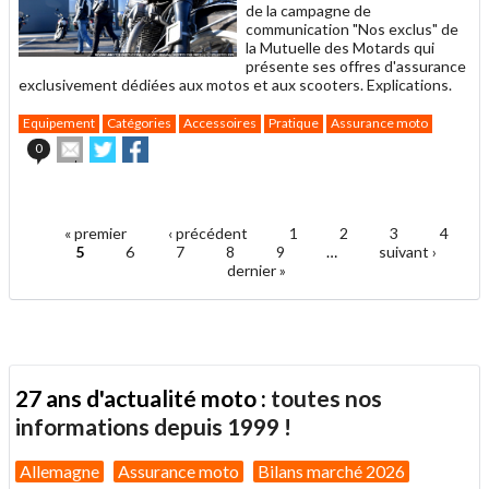
de la campagne de
communication "Nos exclus" de
la Mutuelle des Motards qui
présente ses offres d'assurance
exclusivement dédiées aux motos et aux scooters. Explications.
Equipement
Catégories
Accessoires
Pratique
Assurance moto
Envoyer
Partager
Partager
0
cet
sur
sur
article
Twitter
Facebook
.
à
un
« premier
‹ précédent
1
2
3
4
ami
Pages
5
6
7
8
9
…
suivant ›
dernier »
27 ans d'actualité moto :
toutes nos
informations depuis 1999 !
Allemagne
Assurance moto
Bilans marché 2026