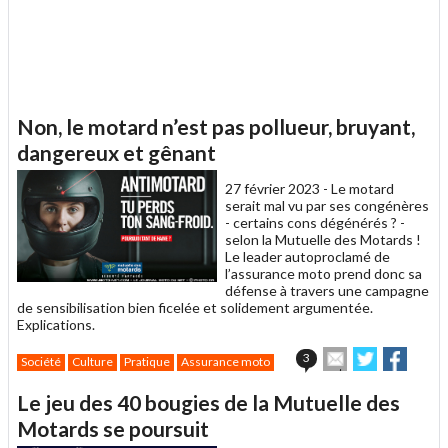
Non, le motard n’est pas pollueur, bruyant,
dangereux et gênant
27 février 2023 -
Le motard
serait mal vu par ses congénères
- certains cons dégénérés ? -
selon la Mutuelle des Motards !
Le leader autoproclamé de
l’assurance moto prend donc sa
défense à travers une campagne
de sensibilisation bien ficelée et solidement argumentée.
Explications.
Envoyer
Partager
Parta
3
Société
Culture
Pratique
Assurance moto
cet
sur
sur
article
Twitter
Facebook
Le jeu des 40 bougies de la Mutuelle des
à
un
Motards se poursuit
ami