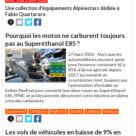
MNC Live 2 avril 2026
à
un
Une collection d'équipements Alpinestars dédiée à
ami
Fabio Quartararo
Envoyer
Partager
Partager
0
cet
sur
sur
article
Twitter
Facebook
Pourquoi les motos ne carburent toujours
à
un
pas au Superéthanol E85 ?
ami
27 mars 2026 -
Alors que les
automobilistes peuvent opter
pour l'essence contenant 65 à
85% d'alcool agricole depuis
2017, les motards et
scootéristes n'ont toujours pas
l'autorisation d'installer un
boîtier FlexFuel pour convertir leur deux-roues au Superéthanol-
E85. FFMC et professionnels dénoncent cette injustice en pleine
crise des carburants.
Equipement
Catégories
High-tech
Société
Lobbying
Pratique
Envoyer
Partager
Partager
1
cet
sur
sur
article
Twitter
Facebook
Les vols de véhicules en baisse de 9% en
à