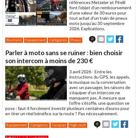
références Metzeler et Pirelli
font l'objet d'un remboursement
d'une valeur de 30 euros pour
tout achat d'un train de pneus
moto jusqu'au 30 septembre
2026. Explications.
Envoyer
Partager
Partag
0
Business
Equipement
Catégories
Pneus
cet
sur
sur
article
Twitter
Facebook
Parler à moto sans se ruiner : bien choisir
à
un
son intercom à moins de 230 €
ami
3 avril 2026 -
Entre les
instructions du GPS, les appels,
la musique ou la conversation
avec un passager, les raisons de
s’équiper d’un intercom ne
manquent pas. À mesure que
l’offre s’étoffe, une question se
pose : faut-il forcément investir plusieurs centaines d’euros pour
en tirer un réel bénéfice sur la route ? Pas nécessairement.
Envoyer
Partager
Part
0
Equipement
Catégories
Casques
High-tech
cet
sur
sur
article
Twitter
Faceboo