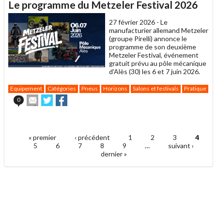
Le programme du Metzeler Festival 2026
à
un
27 février 2026 -
Le
ami
manufacturier allemand Metzeler
(groupe Pirelli) annonce le
programme de son deuxième
Metzeler Festival, événement
gratuit prévu au pôle mécanique
d'Alès (30) les 6 et 7 juin 2026.
Equipement
Catégories
Pneus
Horizons
Salons et festivals
Pratique
Envoyer
Partager
Partager
0
cet
sur
sur
article
Twitter
Facebook
.
à
un
« premier
‹ précédent
1
2
3
4
ami
Pages
5
6
7
8
9
…
suivant ›
dernier »