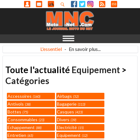
L'essentiel
-
En savoir plus...
Toute l'actualité
Equipement
>
Catégories
Accessoires
Airbags
160
52
Antivols
Bagagerie
38
113
Bottes
Casques
75
423
Consommables
Divers
23
39
Echappement
Electricité
88
15
Entretien
Equipement
65
12