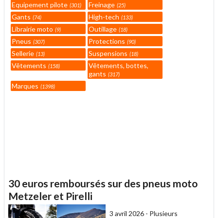
Equipement pilote
Freinage
301
25
Gants
High-tech
74
133
Librairie moto
Outillage
9
18
Pneus
Protections
307
90
Sellerie
Suspensions
13
18
Vêtements
Vêtements, bottes,
158
gants
317
Marques
1398
30 euros remboursés sur des pneus moto
Metzeler et Pirelli
3 avril 2026 -
Plusieurs