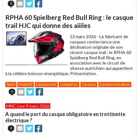
Envoyer
Partager
Partager
0
cet
sur
sur
article
Twitter
Facebook
RPHA 60 Spielberg Red Bull Ring : le casque
à
un
trail HJC qui donne des aiiiles
ami
13 mars 2026 -
Le fabricant de
casques coréen lance une
déclinaison originale de son
récent casque trail : le RPHA 60
Spielberg Red Bull Ring, en
association avec le circuit de
vitesse autrichien qui appartient
à la célèbre boisson énergétique. Présentation.
Sport
MotoGP
Equipement
Catégories
Casques
Equipement pilote
Envoyer
Partager
Partager
0
cet
sur
sur
article
Twitter
Facebook
MNC Live 9 mars 2026
à
un
A quand le port du casque obligatoire en trottinette
ami
électrique ?
Envoyer
Partager
Partager
0
cet
sur
sur
article
Twitter
Facebook