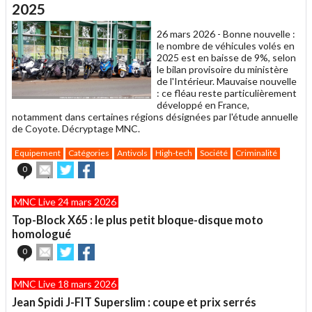
un
2025
ami
26 mars 2026 -
Bonne nouvelle :
le nombre de véhicules volés en
2025 est en baisse de 9%, selon
le bilan provisoire du ministère
de l'Intérieur. Mauvaise nouvelle
: ce fléau reste particulièrement
développé en France,
notamment dans certaines régions désignées par l'étude annuelle
de Coyote. Décryptage MNC.
Equipement
Catégories
Antivols
High-tech
Société
Criminalité
Envoyer
Partager
Partager
0
cet
sur
sur
article
Twitter
Facebook
MNC Live 24 mars 2026
à
un
Top-Block X65 : le plus petit bloque-disque moto
ami
homologué
Envoyer
Partager
Partager
0
cet
sur
sur
article
Twitter
Facebook
MNC Live 18 mars 2026
à
un
Jean Spidi J-FIT Superslim : coupe et prix serrés
ami