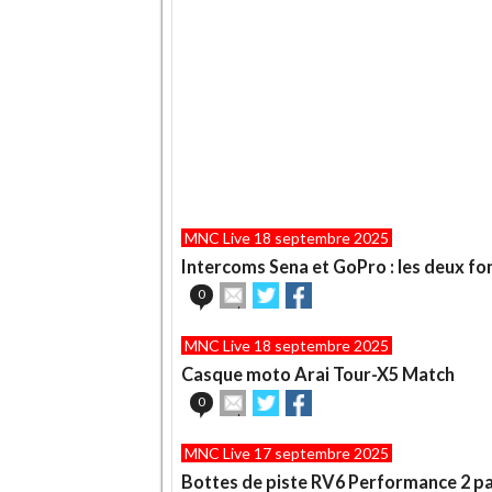
MNC Live 18 septembre 2025
Intercoms Sena et GoPro : les deux fon
Envoyer
Partager
Partager
0
cet
sur
sur
article
Twitter
Facebook
MNC Live 18 septembre 2025
à
un
Casque moto Arai Tour-X5 Match
ami
Envoyer
Partager
Partager
0
cet
sur
sur
article
Twitter
Facebook
MNC Live 17 septembre 2025
à
un
Bottes de piste RV6 Performance 2 pa