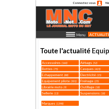
Connectez-vous
Ne
ACTUALIT
Menu
Toute l'actualité
Equi
Accessoires
Airbags
160
52
Bottes
Casques
75
423
Echappement
Electricité
88
15
Equipement pilote
Freinage
301
25
Librairie moto
Outillage
9
18
Sellerie
Suspensions
13
18
Marques
1398