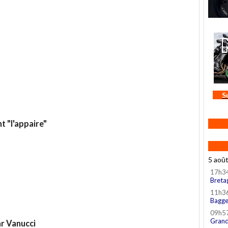
S
t "l'appaire"
5 aoû
17h3
Breta
11h3
Bagge
09h5
Grand
r Vanucci