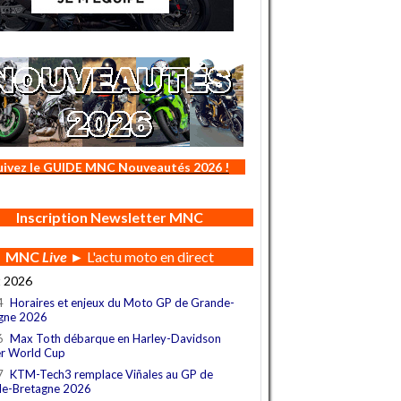
uivez le GUIDE MNC Nouveautés 2026 !
Inscription Newsletter MNC
MNC
Live
► L'actu moto en direct
t 2026
4
Horaires et enjeux du Moto GP de Grande-
gne 2026
6
Max Toth débarque en Harley-Davidson
r World Cup
7
KTM-Tech3 remplace Viñales au GP de
e-Bretagne 2026