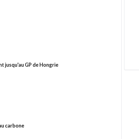
un
ami
ent jusqu'au GP de Hongrie
au carbone