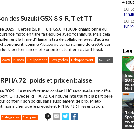
4 aoû
10h5
annul
son des Suzuki GSX-8 S, R, T et TT
10h1
sur M
re 2025 -
Certes (SERT !), la GSX-R1000R championne du
urance moto en titre fait équipe avec Yoshimura. Mais cela
ullement la firme d'Hamamatsu de collaborer avec d'autres
échappement, comme Akrapovic sur sa gamme de GSX-8 qui
n look, performances et sonorité… tout en restant légal.
Les 
2025
Motos
Equipement
Catégories
Echappement
SUZUKI
Kaw
PHA 72 : poids et prix en baisse
10R
vidé
Net
re 2025 -
Le manufacturier coréen HJC renouvelle son offre
ort-GT avec le RPHA 72. Ce nouvel intégral fait la part belle
pour contenir son poids, sans supplément de prix. Mieux
 est moins cher que le précédent RPHA 71 ! Présentation.
Trid
Envoyer
Partager
Partager
0
Spor
Catégories
Casques
cet
sur
sur
vidé
nouv
article
Twitter
Facebook
à