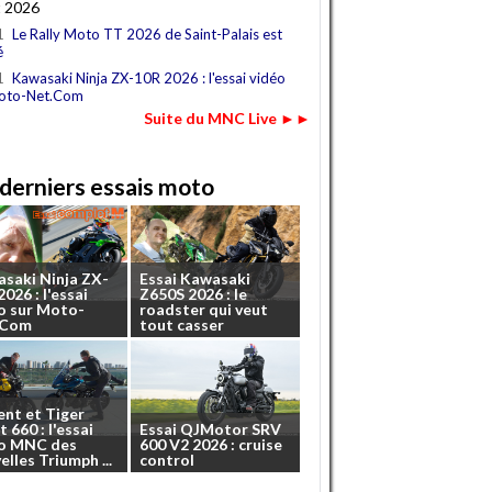
t 2026
1
Le Rally Moto TT 2026 de Saint-Palais est
é
1
Kawasaki Ninja ZX-10R 2026 : l'essai vidéo
oto-Net.Com
Suite du MNC Live ►►
derniers essais moto
asaki
Ninja
ZX-
Essai
Kawasaki
2026
:
l'essai
Z650S
2026
:
le
o
sur
Moto-
roadster
qui
veut
.Com
tout
casser
ent
et
Tiger
t
660
:
l'essai
Essai
QJMotor
SRV
o
MNC
des
600
V2
2026
:
cruise
elles
Triumph
...
control