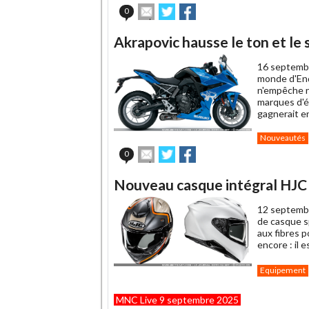
ami
Envoyer
Partager
Partager
0
cet
sur
sur
article
Twitter
Facebook
Akrapovic hausse le ton et le 
à
un
16 septemb
ami
monde d'End
n'empêche n
marques d'
gagnerait e
Nouveautés
Envoyer
Partager
Partager
0
cet
sur
sur
article
Twitter
Facebook
Nouveau casque intégral HJC R
à
un
12 septemb
ami
de casque sp
aux fibres 
encore : il
Equipement
MNC Live 9 septembre 2025