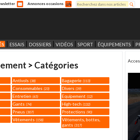
Rechercher
wsletter
Annonces occasions
Formulaire de recherche
ÉS
ESSAIS
DOSSIERS
VIDÉOS
SPORT
ÉQUIPEMENTS
P
Acces
pement
>
Catégories
Antivols
Bagagerie
38
113
Consommables
Divers
23
39
Entretien
Equipement
65
12
Gants
High-tech
74
132
Pneus
Protections
307
90
Vêtements
Vêtements, bottes,
158
gants
317