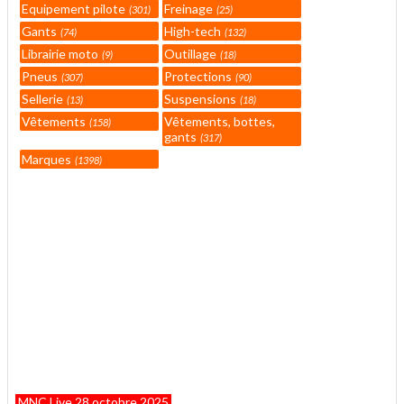
Equipement pilote
Freinage
301
25
Gants
High-tech
74
132
Librairie moto
Outillage
9
18
Pneus
Protections
307
90
Sellerie
Suspensions
13
18
Vêtements
Vêtements, bottes,
158
gants
317
Marques
1398
MNC Live 28 octobre 2025