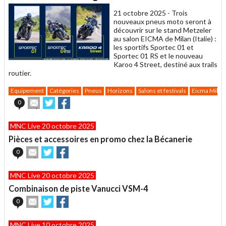
ami
21 octobre 2025 -
Trois
nouveaux pneus moto seront à
découvrir sur le stand Metzeler
au salon EICMA de Milan (Italie) :
les sportifs Sportec 01 et
Sportec 01 RS et le nouveau
Karoo 4 Street, destiné aux trails
routier.
Equipement
Catégories
Pneus
Horizons
Salons et festivals
Eicma Milan
Envoyer
Partager
Partager
0
cet
sur
sur
article
Twitter
Facebook
MNC Live 20 octobre 2025
à
un
Pièces et accessoires en promo chez la Bécanerie
ami
Envoyer
Partager
Partager
0
cet
sur
sur
article
Twitter
Facebook
MNC Live 20 octobre 2025
à
un
Combinaison de piste Vanucci VSM-4
ami
Envoyer
Partager
Partager
0
cet
sur
sur
article
Twitter
Facebook
MNC Live 10 octobre 2025
à