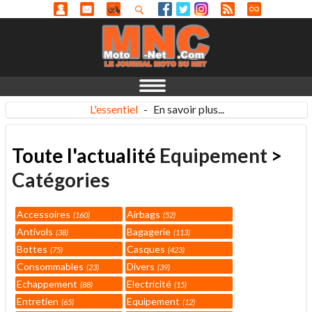
L'essentiel
-
En savoir plus...
Toute l'actualité
Equipement
>
Catégories
Accessoires
Airbags
160
52
Antivols
Bagagerie
38
113
Bottes
Casques
75
423
Consommables
Divers
23
39
Echappement
Electricité
88
15
Entretien
Equipement
65
12