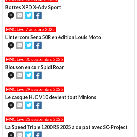
un
Bottes XPD X-Adv Sport
ami
Envoyer
Partager
Partager
0
cet
sur
sur
article
Twitter
Facebook
MNC Live 7 octobre 2025
à
un
L'intercom Sena 50R en édition Louis Moto
ami
Envoyer
Partager
Partager
0
cet
sur
sur
article
Twitter
Facebook
MNC Live 30 septembre 2025
à
un
Blouson en cuir Spidi Roar
ami
Envoyer
Partager
Partager
0
cet
sur
sur
article
Twitter
Facebook
MNC Live 29 septembre 2025
à
un
Le casque HJC V10 devient tout Minions
ami
Envoyer
Partager
Partager
0
cet
sur
sur
article
Twitter
Facebook
MNC Live 25 septembre 2025
à
un
La Speed Triple 1200 RS 2025 a du pot avec SC-Project
ami
Envoyer
Partager
Partager
0