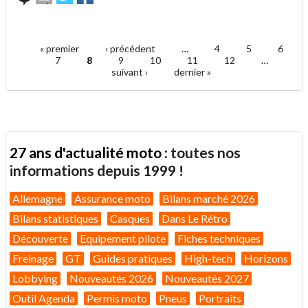
cet
sur
sur
article
Twitter
Facebook
.
à
un
« premier
‹ précédent
…
4
5
6
ami
Pages
7
8
9
10
11
12
…
suivant ›
dernier »
27 ans d'actualité moto :
toutes nos
informations depuis 1999 !
Allemagne
Assurance moto
Bilans marché 2026
Bilans statistiques
Casques
Dans Le Rétro
Découverte
Equipement pilote
Fiches techniques
Freinage
GT
Guides pratiques
High-tech
Horizons
Lobbying
Nouveautés 2026
Nouveautés 2027
Outil Agenda
Permis moto
Pneus
Portraits