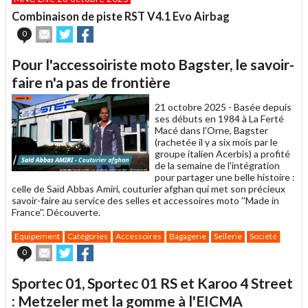
Combinaison de piste RST V4.1 Evo Airbag
Envoyer
Partager
Partager
0
cet
sur
sur
article
Twitter
Facebook
Pour l'accessoiriste moto Bagster, le savoir-
à
un
faire n'a pas de frontière
ami
21 octobre 2025 -
Basée depuis
ses débuts en 1984 à La Ferté
Macé dans l'Orne, Bagster
(rachetée il y a six mois par le
groupe italien Acerbis) a profité
de la semaine de l'intégration
pour partager une belle histoire :
celle de Saïd Abbas Amiri, couturier afghan qui met son précieux
savoir-faire au service des selles et accessoires moto ''Made in
France''. Découverte.
Equipement
Catégories
Accessoires
Bagagerie
Sellerie
Société
Envoyer
Partager
Partager
0
cet
sur
sur
article
Twitter
Facebook
Sportec 01, Sportec 01 RS et Karoo 4 Street
à
un
: Metzeler met la gomme à l'EICMA