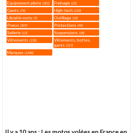
Equipement pilote
Freinage
301
25
Gants
High-tech
74
133
Librairie moto
Outillage
9
18
Pneus
Protections
307
90
Sellerie
Suspensions
13
18
Vêtements
Vêtements, bottes,
158
gants
317
Marques
1398
Il y a 10 ans : Les motos volées en France en