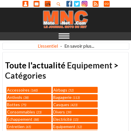
L'essentiel
-
En savoir plus...
Toute l'actualité
Equipement
>
Catégories
Accessoires
Airbags
160
52
Antivols
Bagagerie
38
113
Bottes
Casques
75
423
Consommables
Divers
23
39
Echappement
Electricité
88
15
Entretien
Equipement
65
12