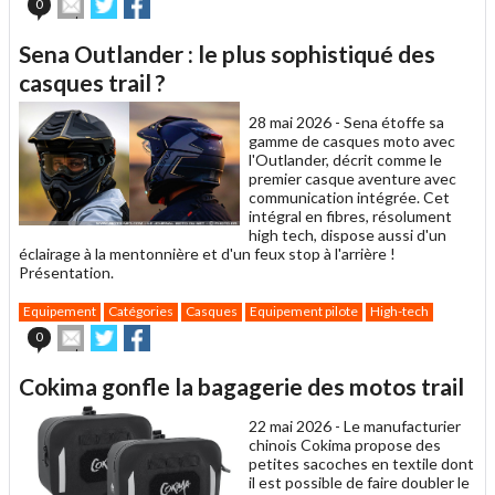
Envoyer
Partager
Partager
0
cet
sur
sur
article
Twitter
Facebook
Sena Outlander : le plus sophistiqué des
à
un
casques trail ?
ami
28 mai 2026 -
Sena étoffe sa
gamme de casques moto avec
l'Outlander, décrit comme le
premier casque aventure avec
communication intégrée. Cet
intégral en fibres, résolument
high tech, dispose aussi d'un
éclairage à la mentonnière et d'un feux stop à l'arrière !
Présentation.
Equipement
Catégories
Casques
Equipement pilote
High-tech
Envoyer
Partager
Partager
0
cet
sur
sur
article
Twitter
Facebook
Cokima gonfle la bagagerie des motos trail
à
un
22 mai 2026 -
Le manufacturier
ami
chinois Cokima propose des
petites sacoches en textile dont
il est possible de faire doubler le