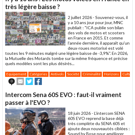
très légère baisse ?
2 juillet 2026 -
Souvenez-vous, il
y a 10 ans jour pour jour, MNC
publiait : "ICA publie son bilan
des vols de motos et scooters
en France en 2015. Et comme
l'année dernière, il apparaît qu'un
deux-roues motorisé est volé
toutes les 9 minutes malgré une légère baisse de -3,9%". En 2026,
la Mutuelle des Motards tombe sur la même fréquence et précise
quels modèles sont les plus désirés...
Equipement
Catégories
Antivols
Société
Criminalité
Horizons
Culture
Envoyer
Partager
Partager
0
cet
sur
sur
article
Twitter
Facebook
Intercom Sena 60S EVO : faut-il vraiment
à
un
passer à l'EVO ?
ami
18 juin 2026 -
L’intercom SENA
60S EVO reprend la base déjà
très complète du SENA 60S et
ajoute deux nouveautés ciblées :
Sound by Bose pour améliorer