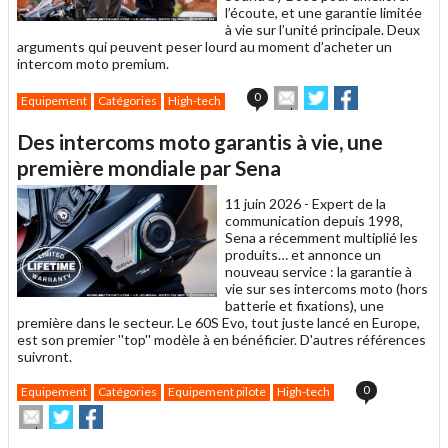
l’écoute, et une garantie limitée
à vie sur l’unité principale. Deux
arguments qui peuvent peser lourd au moment d’acheter un
intercom moto premium.
Envoyer
Partager
Partager
0
Equipement
Catégories
High-tech
cet
sur
sur
article
Twitter
Facebook
Des intercoms moto garantis à vie, une
à
un
première mondiale par Sena
ami
11 juin 2026 -
Expert de la
communication depuis 1998,
Sena a récemment multiplié les
produits… et annonce un
nouveau service : la garantie à
vie sur ses intercoms moto (hors
batterie et fixations), une
première dans le secteur. Le 60S Evo, tout juste lancé en Europe,
est son premier ''top'' modèle à en bénéficier. D'autres références
suivront.
0
Equipement
Catégories
Equipement pilote
High-tech
Envoyer
Partager
Partager
cet
sur
sur
article
Twitter
Facebook