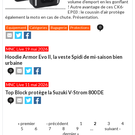
volume d'emport en les gonflant
! Autre avantage de ces CK6-
EP03 : le coussin d'air protège
également la moto en cas de chute. Présentation.
0
Equipement
Catégories
Bagagerie
Protections
Envoyer
Partager
Partager
cet
sur
sur
article
Twitter
Facebook
MNC Live 19 mai 2026
à
un
Hoodie Armor Evo II, la veste Spidi de mi-saison bien
ami
urbaine
Envoyer
Partager
Partager
0
cet
sur
sur
article
Twitter
Facebook
MNC Live 11 mai 2026
à
un
Top Block protège la Suzuki V-Strom 800 DE
ami
Envoyer
Partager
Partager
0
cet
sur
sur
article
Twitter
Facebook
.
à
un
« premier
‹ précédent
1
2
3
4
ami
Pages
5
6
7
8
9
…
suivant ›
dernier »