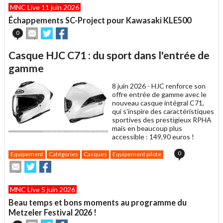
MNC Live 11 juin 2026
à
un
Échappements SC-Project pour Kawasaki KLE500
ami
Envoyer
Partager
Partager
0
cet
sur
sur
article
Twitter
Facebook
Casque HJC C71 : du sport dans l'entrée de
à
un
gamme
ami
8 juin 2026 -
HJC renforce son
offre entrée de gamme avec le
nouveau casque intégral C71,
qui s'inspire des caractéristiques
sportives des prestigieux RPHA
mais en beaucoup plus
accessible : 149,90 euros !
0
Equipement
Catégories
Casques
Equipement pilote
Envoyer
Partager
Partager
cet
sur
sur
article
Twitter
Facebook
MNC Live 5 juin 2026
à
un
Beau temps et bons moments au programme du
ami
Metzeler Festival 2026 !