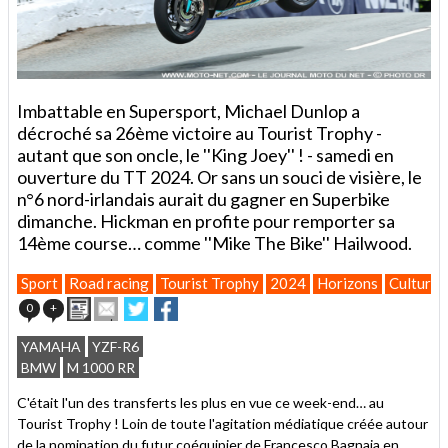
Imbattable en Supersport, Michael Dunlop a
décroché sa 26ème victoire au Tourist Trophy -
autant que son oncle, le ''King Joey'' ! - samedi en
ouverture du TT 2024. Or sans un souci de visière, le
n°6 nord-irlandais aurait du gagner en Superbike
dimanche. Hickman en profite pour remporter sa
14ème course… comme ''Mike The Bike'' Hailwood.
Sport
Road racing
Tourist Trophy
2024
Horizons
Culture
Imprimer
Envoyer
Partager
Partager
0
+
cet
sur
sur
article
Twitter
Facebook
YAMAHA
YZF-R6
à
BMW
M 1000 RR
un
ami
C'était l'un des transferts les plus en vue ce week-end… au
Tourist Trophy ! Loin de toute l'agitation médiatique créée autour
de la nomination du futur coéquipier de Francesco Bagnaia en