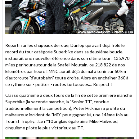
Reparti sur les chapeaux de roue, Dunlop qui avait déjà frôlé le
record du tour catégorie Superbike dans sa deuxième boucle,
instaurait une nouvelle référence dans son ultime tour : 135.970
miles per hour autour de la Snafell Moutain, ou 218,822 de nos
kilomètres par heure ! MNC aurait déjà du mal à tenir sur 60 km
d'autoroute
"d'autobahn" toute droite. Alors en enchaîner 360 à
ce rythme sur - petites - routes tortueuses… Respect !
Classé quatrième à deux tours de la fin de cette première manche
Superbike (la seconde manche, la "Senior TT", conclue
traditionnellement la compétition), Peter Hickman a profité du
malheureux incident de "MD" pour gagner lui, une 14ème fois au
Tourist Trophy… Le n°10 anglais égale ainsi Mike Hailwood,
cinquième pilote le plus victorieux au TT.