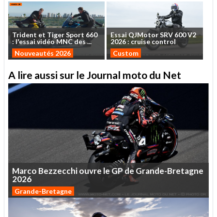
Trident
et
Tiger
Sport
660
Essai
QJMotor
SRV
600
V2
:
l'essai
vidéo
MNC
des
...
2026
:
cruise
control
Nouveautés 2026
Custom
A lire aussi sur le Journal moto du Net
Marco
Bezzecchi
ouvre
le
GP
de
Grande-Bretagne
2026
Grande-Bretagne