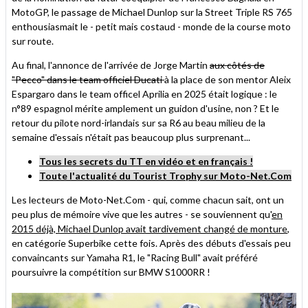
MotoGP, le passage de Michael Dunlop sur la Street Triple RS 765
enthousiasmait le - petit mais costaud - monde de la course moto
sur route.
Au final, l'annonce de l'arrivée de Jorge Martin
aux côtés de
"Pecco" dans le team officiel Ducati
à la place de son mentor Aleix
Espargaro dans le team officel Aprilia en 2025 était logique : le
n°89 espagnol mérite amplement un guidon d'usine, non ? Et le
retour du pilote nord-irlandais sur sa R6 au beau milieu de la
semaine d'essais n'était pas beaucoup plus surprenant...
Tous les secrets du TT en vidéo et en français !
Toute l'actualité du Tourist Trophy sur Moto-Net.Com
Les lecteurs de Moto-Net.Com - qui, comme chacun sait, ont un
peu plus de mémoire vive que les autres - se souviennent qu'
en
2015 déjà, Michael Dunlop avait tardivement changé de monture
,
en catégorie Superbike cette fois. Après des débuts d'essais peu
convaincants sur Yamaha R1, le "Racing Bull" avait préféré
poursuivre la compétition sur BMW S1000RR !