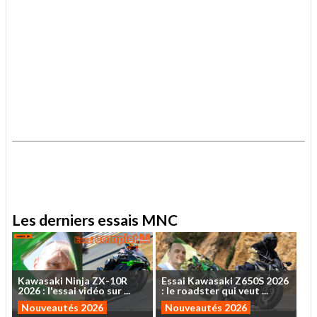
.
.
Les derniers essais MNC
Kawasaki
Ninja
ZX-10R
Essai
Kawasaki
Z650S
2026
2026
:
l'essai
vidéo
sur
...
:
le
roadster
qui
veut
...
Nouveautés 2026
Nouveautés 2026