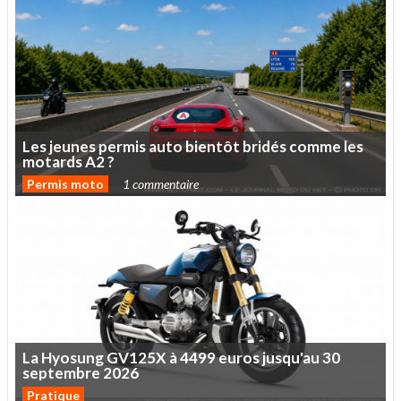
Les
jeunes
permis
auto
bientôt
bridés
comme
les
motards
A2
?
Permis moto
1 commentaire
La
Hyosung
GV125X
à
4499
euros
jusqu'au
30
septembre
2026
Pratique