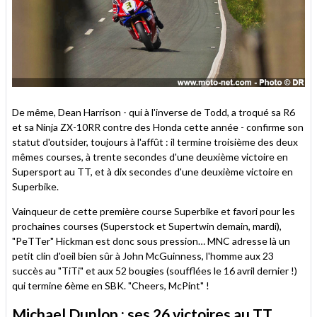
De même, Dean Harrison - qui à l'inverse de Todd, a troqué sa R6
et sa Ninja ZX-10RR contre des Honda cette année - confirme son
statut d'outsider, toujours à l'affût : il termine troisième des deux
mêmes courses, à trente secondes d'une deuxième victoire en
Supersport au TT, et à dix secondes d'une deuxième victoire en
Superbike.
Vainqueur de cette première course Superbike et favori pour les
prochaines courses (Superstock et Supertwin demain, mardi),
"PeTTer" Hickman est donc sous pression… MNC adresse là un
petit clin d'oeil bien sûr à John McGuinness, l'homme aux 23
succès au "TiTi" et aux 52 bougies (soufflées le 16 avril dernier !)
qui termine 6ème en SBK. "Cheers, McPint" !
Michael Dunlop : ses 26 victoires au TT