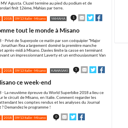
 MV Agusta. Cluzel termine au pied du podium et de
erolari finit 12ème, Mahias par terre.
Envoyer
Partager
Partager
1
K
2018
09/13 Italie - Misano
YAMAHA
cet
sur
sur
article
Twitter
Facebook
gomme tout le monde à Misano
à
un
8 -
Privé de Superpole ce matin par son coéquipier "Major
ami
 Jonathan Rea a largement dominé la première manche
t après-midi à Misano. Davies limite la casse en terminant
vant un impressionnant Laverty et un enthousiasmant Van
Envoyer
Partager
Partager
5
K
2018
09/13 Italie - Misano
KAWASAKI
cet
sur
sur
article
Twitter
Facebook
Misano ce week-end
à
un
8 -
La neuvième épreuve du World Superbike 2018 a lieu ce
ami
 le circuit de Misano, en Italie. Comment regarder les
attendant les comptes rendus et les analyses du Journal
t ? Demandez le programme !
Envoyer
Partager
Partager
0
K
2018
09/13 Italie - Misano
cet
sur
sur
article
Twitter
Facebook