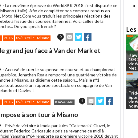
un
8 -
La neuvième épreuve du WorldSBK 2018 s'est disputée ce
ami
Misano (Italie). Afin de compléter nos comptes rendus en
t, Moto-Net.Com vous traduit les principales réactions des
rbike à l'issue des courses italiennes. Voici celles de la
nche... Do you speak french ?
Les 
Envoyer
Partager
Partager
0
K
2018
09/13 Italie - Misano
cet
sur
sur
article
Twitter
Facebook
 le grand jeu face à Van der Mark et
à
Kaw
un
10R
ami
vidé
Net
8 -
Accusé de tuer le suspense en course et au championnat
perbike, Jonathan Rea a remporté une quatrième victoire de
nche à Misano, sa dixième cette saison... Mais le n°1
surtout assuré un superbe spectacle en compagnie de Van
landri et Davies !
Trid
Spor
Envoyer
Partager
Partager
4
vidé
K
2018
09/13 Italie - Misano
KAWASAKI
cet
sur
sur
nouv
article
Twitter
Facebook
'impose à son tour à Misano
à
un
8 -
Privé de victoire à Imola par Jules ''Catenacio'' Cluzel, le
ami
durant Federico Caricasulo a pris sa revanche ce midi à
officiel Yamaha n°64 remporte sa première victoire 2018 devant