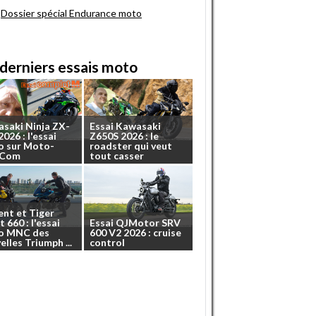
Dossier spécial Endurance moto
derniers essais moto
asaki
Ninja
ZX-
Essai
Kawasaki
2026
:
l'essai
Z650S
2026
:
le
o
sur
Moto-
roadster
qui
veut
.Com
tout
casser
ent
et
Tiger
t
660
:
l'essai
Essai
QJMotor
SRV
o
MNC
des
600
V2
2026
:
cruise
elles
Triumph
...
control