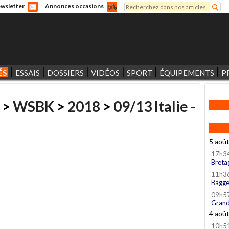
Rechercher
wsletter
Annonces occasions
Formulaire de recherche
ÉS
ESSAIS
DOSSIERS
VIDÉOS
SPORT
ÉQUIPEMENTS
P
>
WSBK
>
2018
>
09/13 Italie -
5 aoû
17h3
Breta
11h3
Bagge
09h5
Grand
4 aoû
10h5