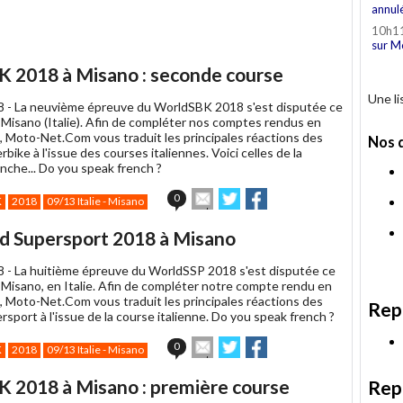
annul
10h1
sur M
K 2018 à Misano : seconde course
Une l
8 -
La neuvième épreuve du WorldSBK 2018 s'est disputée ce
Misano (Italie). Afin de compléter nos comptes rendus en
t, Moto-Net.Com vous traduit les principales réactions des
Nos 
rbike à l'issue des courses italiennes. Voici celles de la
che... Do you speak french ?
Envoyer
Partager
Partager
0
K
2018
09/13 Italie - Misano
cet
sur
sur
article
Twitter
Facebook
ld Supersport 2018 à Misano
à
un
8 -
La huitième épreuve du WorldSSP 2018 s'est disputée ce
ami
Misano, en Italie. Afin de compléter notre compte rendu en
t, Moto-Net.Com vous traduit les principales réactions des
Rep
rsport à l'issue de la course italienne. Do you speak french ?
Envoyer
Partager
Partager
0
K
2018
09/13 Italie - Misano
cet
sur
sur
article
Twitter
Facebook
K 2018 à Misano : première course
Rep
à