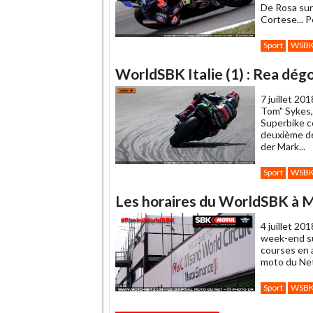
De Rosa sur
Cortese... P
Sport
WSB
WorldSBK Italie (1) : Rea dé
7 juillet 201
Tom" Sykes,
Superbike ce
deuxième de
der Mark...
Sport
WSB
Les horaires du WorldSBK à 
4 juillet 201
week-end sur
courses en 
moto du Ne
Sport
WSB