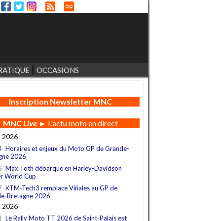
RATIQUE
OCCASIONS
Inscription Newsletter MNC
MNC
Live
► L'actu moto en direct
t 2026
4
Horaires et enjeux du Moto GP de Grande-
gne 2026
6
Max Toth débarque en Harley-Davidson
r World Cup
7
KTM-Tech3 remplace Viñales au GP de
e-Bretagne 2026
t 2026
1
Le Rally Moto TT 2026 de Saint-Palais est