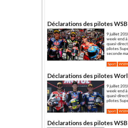
Déclarations des pilotes WSB
9 juillet 201
week-end à 
quasi-direc
pilotes Supe
seconde man
Sport
WSB
Déclarations des pilotes Wor
9 juillet 201
week-end à 
quasi-direc
pilotes Supe
Sport
WSB
Déclarations des pilotes WSB