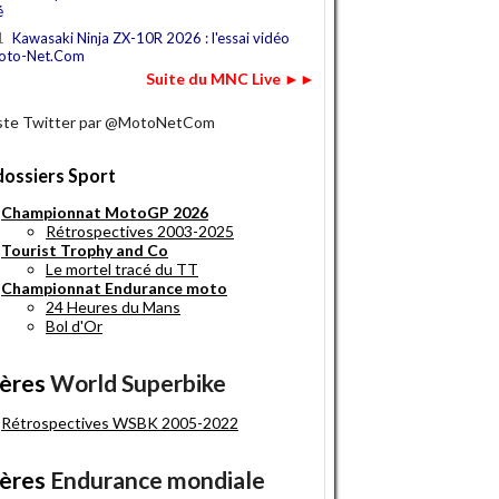
é
1
Kawasaki Ninja ZX-10R 2026 : l'essai vidéo
oto-Net.Com
Suite du MNC Live ►►
iste Twitter par @MotoNetCom
dossiers Sport
Championnat MotoGP 2026
Rétrospectives 2003-2025
Tourist Trophy and Co
Le mortel tracé du TT
Championnat Endurance moto
24 Heures du Mans
Bol d'Or
ères
World Superbike
Rétrospectives WSBK 2005-2022
ères
Endurance mondiale