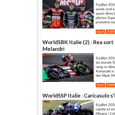
9 juillet 201
week-end à 
quasi-direc
pilotes Supe
première ma
Sport
WSB
WorldSBK Italie (2) : Rea sort
Melandri
8 juillet 201
du monde Su
rang ce dima
Kawasaki a 
der Mark, Me
Sport
WSB
WorldSSP Italie : Caricasulo s
8 juillet 201
rapide et en
Misano ! L'