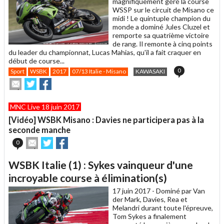
magnifiquement géré la course
WSSP sur le circuit de Misano ce
midi ! Le quintuple champion du
monde a dominé Jules Cluzel et
remporte sa quatrième victoire
de rang. Il remonte à cinq points
du leader du championnat, Lucas Mahias, qu'il a fait craquer en
début de course...
0
Sport
WSBK
2017
07/13 Italie - Misano
KAWASAKI
Envoyer
Partager
Partager
cet
sur
sur
article
Twitter
Facebook
MNC Live 18 juin 2017
à
un
[Vidéo] WSBK Misano : Davies ne participera pas à la
ami
seconde manche
Envoyer
Partager
Partager
0
cet
sur
sur
article
Twitter
Facebook
WSBK Italie (1) : Sykes vainqueur d'une
à
un
incroyable course à élimination(s)
ami
17 juin 2017 -
Dominé par Van
der Mark, Davies, Rea et
Melandri durant toute l'épreuve,
Tom Sykes a finalement