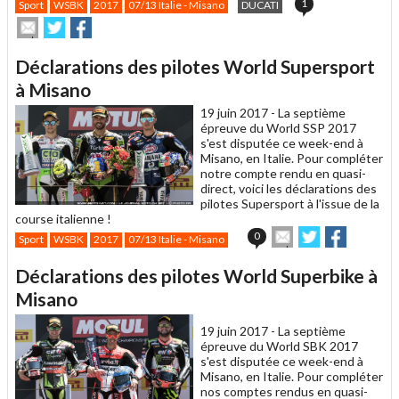
1
Sport
WSBK
2017
07/13 Italie - Misano
DUCATI
Envoyer
Partager
Partager
cet
sur
sur
article
Twitter
Facebook
Déclarations des pilotes World Supersport
à
un
à Misano
ami
19 juin 2017 -
La septième
épreuve du World SSP 2017
s'est disputée ce week-end à
Misano, en Italie. Pour compléter
notre compte rendu en quasi-
direct, voici les déclarations des
pilotes Supersport à l'issue de la
course italienne !
Envoyer
Partager
Partager
0
Sport
WSBK
2017
07/13 Italie - Misano
cet
sur
sur
article
Twitter
Facebook
Déclarations des pilotes World Superbike à
à
un
Misano
ami
19 juin 2017 -
La septième
épreuve du World SBK 2017
s'est disputée ce week-end à
Misano, en Italie. Pour compléter
nos comptes rendus en quasi-