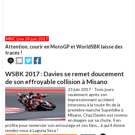
MNC Live 28 juin 2017
Attention, courir en MotoGP et WorldSBK laisse des
traces !
Envoyer
Partager
Partager
0
cet
sur
sur
article
Twitter
Facebook
WSBK 2017 : Davies se remet doucement
à
un
de son effroyable collision à Misano
ami
23 juin 2017 -
Trois jours
seulement après son
impressionnant accident
intervenu à la toute fin de la
première manche Superbike à
Misano, Chaz Davies est revenu
en images sur sa chute. Il en
profite pour remercier son entourage et ses fans... à qui il donne
rendez-vous à Laguna Seca !