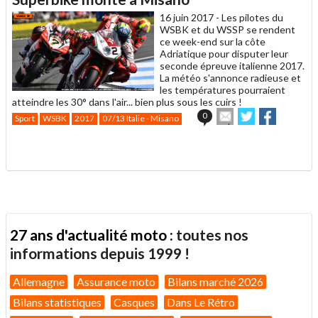
ami
16 juin 2017 -
Les pilotes du
WSBK et du WSSP se rendent
ce week-end sur la côte
Adriatique pour disputer leur
seconde épreuve italienne 2017.
La météo s'annonce radieuse et
les températures pourraient
atteindre les 30° dans l'air... bien plus sous les cuirs !
Envoyer
Partager
Partager
0
Sport
WSBK
2017
07/13 Italie - Misano
cet
sur
sur
article
Twitter
Facebook
.
à
un
ami
27 ans d'actualité moto :
toutes nos
informations depuis 1999 !
Allemagne
Assurance moto
Bilans marché 2026
Bilans statistiques
Casques
Dans Le Rétro