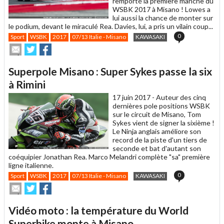
remporté la première manche du
WSBK 2017 à Misano ! Lowes a
lui aussi la chance de monter sur
le podium, devant le miraculé Rea. Davies, lui, a pris un vilain coup...
0
Sport
WSBK
2017
07/13 Italie - Misano
KAWASAKI
Envoyer
Partager
Partager
cet
sur
sur
article
Twitter
Facebook
Superpole Misano : Super Sykes passe la six
à
un
à Rimini
ami
17 juin 2017 -
Auteur des cinq
dernières pole positions WSBK
sur le circuit de Misano, Tom
Sykes vient de signer la sixième !
Le Ninja anglais améliore son
record de la piste d'un tiers de
seconde et bat d'autant son
coéquipier Jonathan Rea. Marco Melandri complète "sa" première
ligne italienne.
0
Sport
WSBK
2017
07/13 Italie - Misano
KAWASAKI
Envoyer
Partager
Partager
cet
sur
sur
article
Twitter
Facebook
Vidéo moto : la température du World
à
un
Superbike monte à Misano