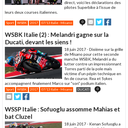
direct, voici les déclarations des
pilotes Superbike à l'issue de
leurs deux courses italiennes.
Envoyer
Partager
Partager
0
Sport
WSBK
2017
07/13 Italie - Misano
cet
sur
sur
article
Twitter
Facebook
WSBK Italie (2) : Melandri gagne sur la
à
un
Ducati, devant les siens !
ami
18 juin 2017 -
Dixième sur la grille
de Misano pour cette seconde
manche WSBK, Melandri a du
lutter contre un impressionnant
Torres parti de la pole mais
victime d'un pépin technique en
fin de course. Rea et Sykes
accompagnent finalement Marco sur "son" podium italien.
0
Sport
WSBK
2017
07/13 Italie - Misano
DUCATI
Envoyer
Partager
Partager
cet
sur
sur
article
Twitter
Facebook
WSSP Italie : Sofuoglu assomme Mahias et
à
un
bat Cluzel
ami
18 juin 2017 -
Kenan Sofuoglu a