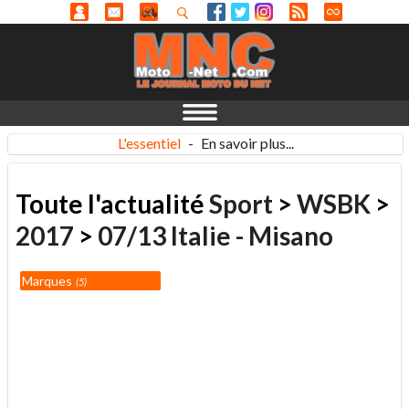
L'essentiel
-
En savoir plus...
Toute l'actualité
Sport
>
WSBK
>
2017
>
07/13 Italie - Misano
Marques
5