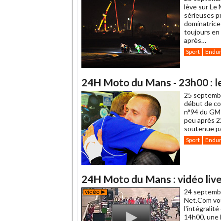
lève sur Le 
sérieuses p
dominatrice
toujours en
après…
Sport
Endu
24H Moto du Mans - 23h00 : l
25 septemb
début de cou
n°94 du GMT
peu après 2
soutenue pa
Sport
Endu
24H Moto du Mans : vidéo liv
24 septemb
Net.Com vou
l'intégrali
14h00, une 