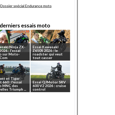
Dossier spécial Endurance moto
derniers essais moto
asaki
Ninja
ZX-
Essai
Kawasaki
2026
:
l'essai
Z650S
2026
:
le
o
sur
Moto-
roadster
qui
veut
.Com
tout
casser
ent
et
Tiger
t
660
:
l'essai
Essai
QJMotor
SRV
o
MNC
des
600
V2
2026
:
cruise
elles
Triumph
...
control