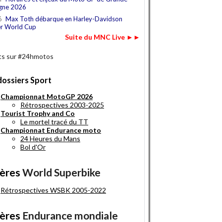
gne 2026
6
Max Toth débarque en Harley-Davidson
r World Cup
Suite du MNC Live ►►
s sur #24hmotos
dossiers Sport
Championnat MotoGP 2026
Rétrospectives 2003-2025
Tourist Trophy and Co
Le mortel tracé du TT
Championnat Endurance moto
24 Heures du Mans
Bol d'Or
ères
World Superbike
Rétrospectives WSBK 2005-2022
ères
Endurance mondiale