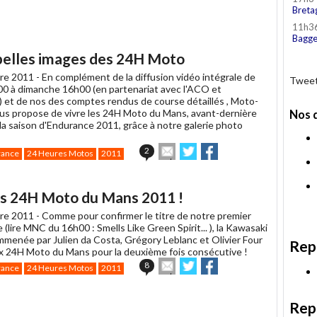
Breta
11h3
Bagge
 belles images des 24H Moto
re 2011 -
En complément de la diffusion vidéo intégrale de
Tweet
0 à dimanche 16h00 (en partenariat avec l'ACO et
) et de nos des comptes rendus de course détaillés , Moto-
s propose de vivre les 24H Moto du Mans, avant-dernière
Nos 
la saison d'Endurance 2011, grâce à notre galerie photo
Envoyer
Partager
Partager
2
rance
24 Heures Motos
2011
cet
sur
sur
article
Twitter
Facebook
à
es 24H Moto du Mans 2011 !
un
ami
re 2011 -
Comme pour confirmer le titre de notre premier
 (lire MNC du 16h00 : Smells Like Green Spirit... ), la Kawasaki
menée par Julien da Costa, Grégory Leblanc et Olivier Four
Rep
x 24H Moto du Mans pour la deuxième fois consécutive !
Envoyer
Partager
Partager
8
rance
24 Heures Motos
2011
cet
sur
sur
article
Twitter
Facebook
à
Rep
un