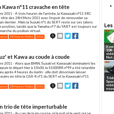
ami
a Kawa n°11 cravache en tête
re 2011 -
A trois heures de l'arrivée, la Kawasaki n°11 SRC
 tête des 24H Moto 2011 avec l'espoir de renouveler sa
l'an dernier . Mais la Suzuki n°1 du SERT reste sur ses talons
Les 
 position, tandis que la Yamaha n°7 du YART est toujours sur
 marche du podium virtuel.
Envoyer
Partager
Partager
0
rance
24 Heures Motos
2011
cet
sur
sur
article
Twitter
Facebook
Kaw
à
10R
un
vidé
uz' et Kawa au coude à coude
ami
Net
re 2011 -
Alors que BMW, Suzuki et Kawasaki dominaient les
puis le départ hier à 15h00, la S1000RR n°99 a été retardée
eu après 4 heures du matin : elle doit désormais laisser
 seules en tête la GSX-R n°1 du SERT et la Kawasaki n°11
Trid
Spor
Envoyer
Partager
Partager
vidé
0
rance
24 Heures Motos
2011
nouv
cet
sur
sur
article
Twitter
Facebook
à
un
n trio de tête imperturbable
ami
re 2011 -
Au cap de la mi-course, ni la nuit ni le vent qui se