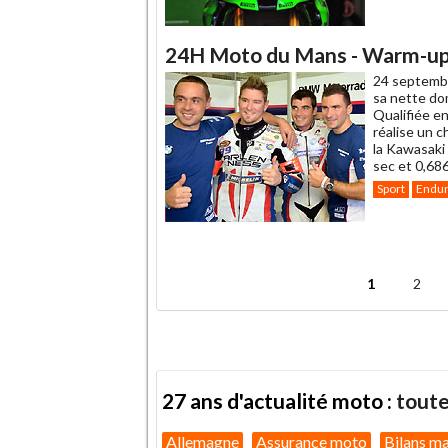
24H Moto du Mans - Warm-up
24 septemb
sa nette do
Qualifiée en
réalise un 
la Kawasaki
sec et 0,686
Sport
Endu
.
1
2
Pages
27 ans d'actualité moto :
toute
Allemagne
Assurance moto
Bilans m