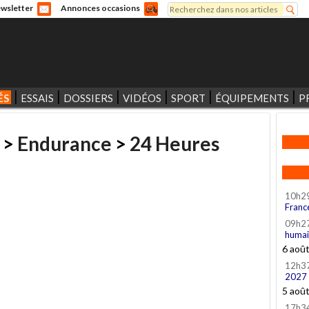
Rechercher
wsletter
Annonces occasions
Formulaire de recherche
ÉS
ESSAIS
DOSSIERS
VIDÉOS
SPORT
ÉQUIPEMENTS
P
>
Endurance
>
24 Heures
10h2
Franc
09h2
humai
6 aoû
12h3
2027
5 aoû
17h3