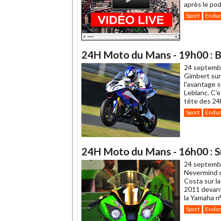
après le po
Sport
Endu
24H Moto du Mans - 19h00 : 
24 septemb
Gimbert sur
l'avantage 
Leblanc. C'
tête des 24H
Sport
Endu
24H Moto du Mans - 16h00 : Sm
24 septemb
Nevermind de
Costa sur l
2011 devant
la Yamaha n
Sport
Endu