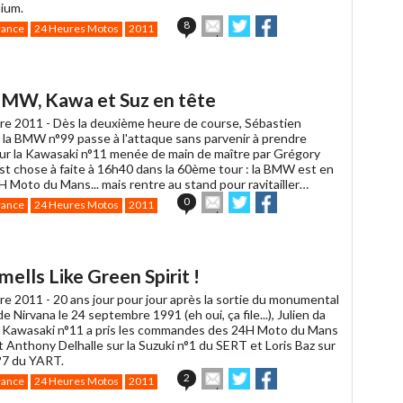
dium.
Envoyer
Partager
Partager
8
rance
24 Heures Motos
2011
cet
sur
sur
article
Twitter
Facebook
à
un
BMW, Kawa et Suz en tête
ami
re 2011 -
Dès la deuxième heure de course, Sébastien
 la BMW n°99 passe à l'attaque sans parvenir à prendre
sur la Kawasaki n°11 menée de main de maître par Grégory
est chose à faite à 16h40 dans la 60ème tour : la BMW est en
 Moto du Mans... mais rentre au stand pour ravitailler…
Envoyer
Partager
Partager
0
rance
24 Heures Motos
2011
cet
sur
sur
article
Twitter
Facebook
à
un
ells Like Green Spirit !
ami
re 2011 -
20 ans jour pour jour après la sortie du monumental
 Nirvana le 24 septembre 1991 (eh oui, ça file...), Julien da
a Kawasaki n°11 a pris les commandes des 24H Moto du Mans
 Anthony Delhalle sur la Suzuki n°1 du SERT et Loris Baz sur
°7 du YART.
Envoyer
Partager
Partager
2
rance
24 Heures Motos
2011
cet
sur
sur