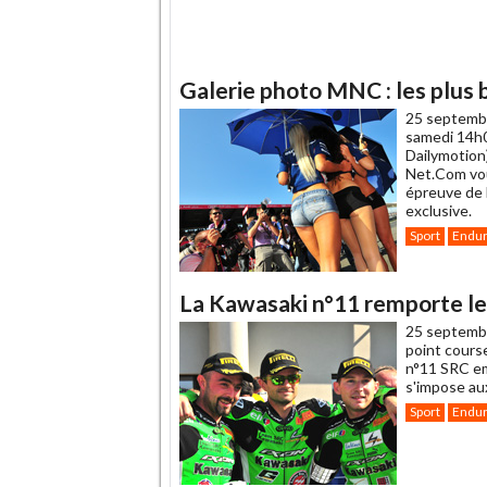
Galerie photo MNC : les plus
25 septemb
samedi 14h0
Dailymotion
Net.Com vou
épreuve de 
exclusive.
Sport
Endu
La Kawasaki n°11 remporte l
25 septemb
point course
n°11 SRC em
s'impose au
Sport
Endu