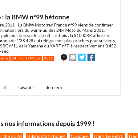
article
Twitter
Facebook
à
un
 : la BMW n°99 bétonne
ami
re 2011 -
La BMW Motorrad France n°99 vient de confirmer
mination lors du warm-up des 24H Moto du Mans 2011.
 pole position sur le circuit sarthois , la S1000RR officielle
chrono de 1'38.428 qui relègue ses plus proches poursuivants,
 SRC n°11 et la Yamaha du YART n°7, à respectivement 0,452
 sec.
Envoyer
Partager
Partager
1
rance
24 Heures Motos
2011
cet
sur
sur
article
Twitter
Facebook
à
un
ami
3
suivant ›
dernier »
s nos informations depuis 1999 !
arché 2026
Bilans statistiques
Casques
Dans Le Rétro
Déc