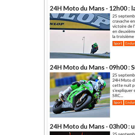
24H Moto du Mans - 12h00 : l
25 septemb
cravache en
victoire de 
en deuxième
la troisième
Sport
Endu
24H Moto du Mans - 09h00 : S
25 septemb
24H Moto de
cette nuit p
s'expliquer
SRC...
Sport
Endu
24H Moto du Mans - 03h00 : u
25 septemb