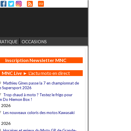
RATIQUE
OCCASIONS
Inscription Newsletter MNC
MNC
Live
► L'actu moto en direct
9
Mathieu Gines passe la 7 en championnat de
e Supersport 2026
7
Trop chaud à moto ? Testez le frigo pour
n Do Hiemon Box !
t 2026
7
Les nouveaux coloris des motos Kawasaki
t 2026
4
Horaires et enjeux du Moto GP de Grande-