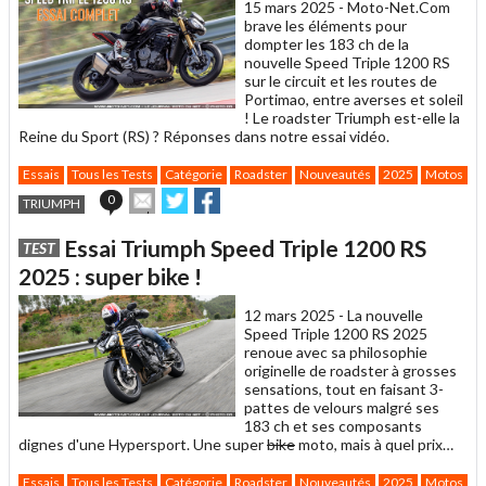
15 mars 2025 -
Moto-Net.Com
brave les éléments pour
dompter les 183 ch de la
nouvelle Speed Triple 1200 RS
sur le circuit et les routes de
Portimao, entre averses et soleil
! Le roadster Triumph est-elle la
Reine du Sport (RS) ? Réponses dans notre essai vidéo.
Essais
Tous les Tests
Catégorie
Roadster
Nouveautés
2025
Motos
C
Envoyer
Partager
Partager
0
TRIUMPH
cet
sur
sur
article
Twitter
Facebook
Essai Triumph Speed Triple 1200 RS
TEST
à
un
2025 : super bike !
ami
12 mars 2025 -
La nouvelle
Speed Triple 1200 RS 2025
renoue avec sa philosophie
originelle de roadster à grosses
sensations, tout en faisant 3-
pattes de velours malgré ses
183 ch et ses composants
dignes d'une Hypersport. Une super
bike
moto, mais à quel prix…
Essais
Tous les Tests
Catégorie
Roadster
Nouveautés
2025
Motos
C