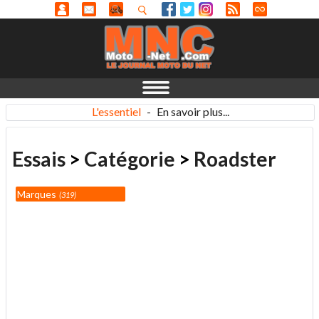
L'essentiel
-
En savoir plus...
Essais
>
Catégorie
>
Roadster
Marques
319