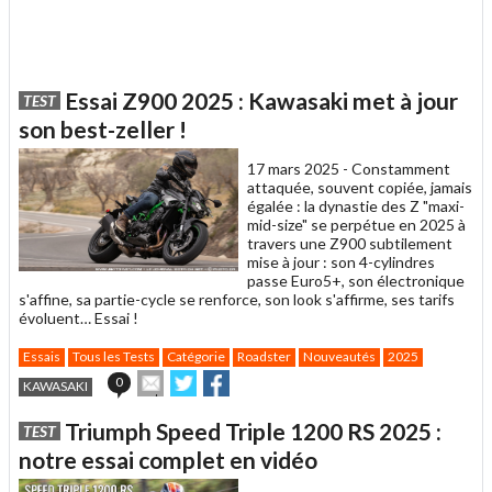
Essai Z900 2025 : Kawasaki met à jour
TEST
son best-zeller !
17 mars 2025 -
Constamment
attaquée, souvent copiée, jamais
égalée : la dynastie des Z "maxi-
mid-size" se perpétue en 2025 à
travers une Z900 subtilement
mise à jour : son 4-cylindres
passe Euro5+, son électronique
s'affine, sa partie-cycle se renforce, son look s'affirme, ses tarifs
évoluent… Essai !
Essais
Tous les Tests
Catégorie
Roadster
Nouveautés
2025
Envoyer
Partager
Partager
0
KAWASAKI
cet
sur
sur
article
Twitter
Facebook
Triumph Speed Triple 1200 RS 2025 :
TEST
à
un
notre essai complet en vidéo
ami