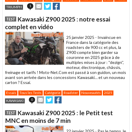
Envoyer
Partager
Partager
1
TRIUMPH
cet
sur
sur
article
Twitter
Facebook
Kawasaki Z900 2025 : notre essai
TEST
à
un
complet en vidéo
ami
25 janvier 2025 -
Invaincue en
France dans la catégorie des
roadsters de 900 cc et plus, la
Z900 compte bien garder sa
couronne en 2025 grâce à de
multiples mises à jour : ''dezign'',
moteur, électronique, châssis,
freinage et tarifs ! Moto-Net.Com est passé à son guidon, un mois
avant son arrivée dans les concessions Kawasaki… et un nouveau
carton ? Essai.
Essais
Tous les Tests
Catégorie
Roadster
Nouveautés
2025
Envoyer
Partager
Partager
0
KAWASAKI
cet
sur
sur
article
Twitter
Facebook
Kawasaki Z900 2025 : le Petit test
TEST
à
un
MNC en moins de 7 min
ami
22 janvier 2025 -
Pas le temps, le