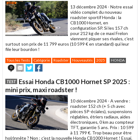
13 décembre 2024 -
Notre essai
vidéo complet du nouveau
roadster sportif Honda : la
CB1000 Hornet, en
configuration SP. Si les 157 ch
pour 212 kg de ce maxi Frelon
viennent piquer ses rivales, c'est
surtout son prix de 11 799 euros (10 599 € en standard) qui leur
file leur bourdon !
Tous les Tests
Catégorie
Roadster
Nouveautés
2025
HONDA
Envoyer
Partager
Partager
0
cet
sur
sur
article
Twitter
Facebook
Essai Honda CB1000 Hornet SP 2025 :
TEST
à
un
mini prix, maxi roadster !
ami
10 décembre 2024 -
A vendre :
roadster 152 ch (+ 5 ch avec
pièces SP-éciales), suspensions
réglables, étriers radiaux, aides
électroniques, 0 km au compteur
TFT, garantie 5 ans. Prix : 10 599
à 11 799 €. Trop beau pour être
ho(r)nnête ? Non : c'est la nouvelle Honda CB1000 Hornet ! Essai.