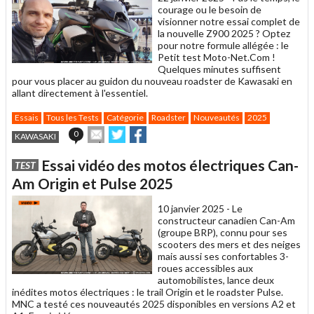
courage ou le besoin de
visionner notre essai complet de
la nouvelle Z900 2025 ? Optez
pour notre formule allégée : le
Petit test Moto-Net.Com !
Quelques minutes suffisent
pour vous placer au guidon du nouveau roadster de Kawasaki en
allant directement à l'essentiel.
Essais
Tous les Tests
Catégorie
Roadster
Nouveautés
2025
Envoyer
Partager
Partager
0
KAWASAKI
cet
sur
sur
article
Twitter
Facebook
Essai vidéo des motos électriques Can-
TEST
à
un
Am Origin et Pulse 2025
ami
10 janvier 2025 -
Le
constructeur canadien Can-Am
(groupe BRP), connu pour ses
scooters des mers et des neiges
mais aussi ses confortables 3-
roues accessibles aux
automobilistes, lance deux
inédites motos électriques : le trail Origin et le roadster Pulse.
MNC a testé ces nouveautés 2025 disponibles en versions A2 et