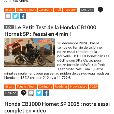
A1. Essai vidéo.
0
Essais
Tous les Tests
Catégorie
Trail
Roadster
CAN-AM
Envoyer
Partager
Partager
cet
sur
sur
article
Twitter
Facebook
Le Petit Test de la Honda CB1000
TEST
à
un
Hornet SP : l'essai en 4 min !
ami
23 décembre 2024 -
Pas le
temps ou l'envie de visionner
notre essai complet de la
nouvelle CB1000 Hornet dans sa
déclinaison SP ? Optez pour
notre formule allégée : le Petit
Test Moto-Net.Com. Quatre
minutes seulement pour passer au guidon de ce nouveau roadster
Honda de 157,2 ch pour 212 kg à 11 799 €.
Essais
Tous les Tests
Catégorie
Roadster
Nouveautés
2025
Envoyer
Partager
Partager
0
HONDA
cet
sur
sur
article
Twitter
Facebook
Honda CB1000 Hornet SP 2025 : notre essai
à
un
complet en vidéo
ami