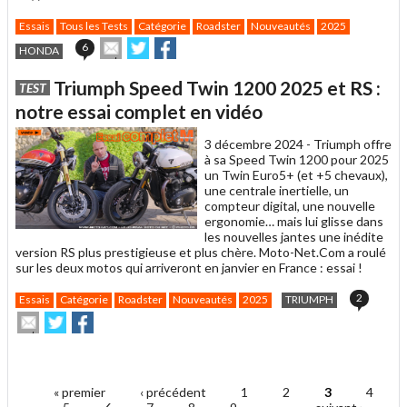
Essais
Tous les Tests
Catégorie
Roadster
Nouveautés
2025
Envoyer
Partager
Partager
6
HONDA
cet
sur
sur
article
Twitter
Facebook
Triumph Speed Twin 1200 2025 et RS :
TEST
à
un
notre essai complet en vidéo
ami
3 décembre 2024 -
Triumph offre
à sa Speed Twin 1200 pour 2025
un Twin Euro5+ (et +5 chevaux),
une centrale inertielle, un
compteur digital, une nouvelle
ergonomie… mais lui glisse dans
les nouvelles jantes une inédite
version RS plus prestigieuse et plus chère. Moto-Net.Com a roulé
sur les deux motos qui arriveront en janvier en France : essai !
2
Essais
Catégorie
Roadster
Nouveautés
2025
TRIUMPH
Envoyer
Partager
Partager
cet
sur
sur
article
Twitter
Facebook
.
à
un
« premier
‹ précédent
1
2
3
4
ami
Pages