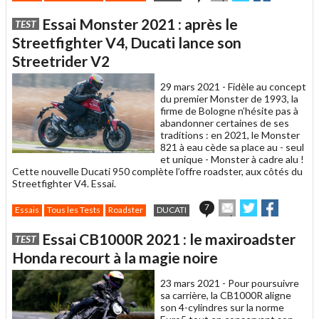
cet
sur
sur
article
Twitter
Facebook
Essai Monster 2021 : après le
TEST
à
un
Streetfighter V4, Ducati lance son
ami
Streetrider V2
29 mars 2021 -
Fidèle au concept
du premier Monster de 1993, la
firme de Bologne n’hésite pas à
abandonner certaines de ses
traditions : en 2021, le Monster
821 à eau cède sa place au - seul
et unique - Monster à cadre alu !
Cette nouvelle Ducati 950 complète l’offre roadster, aux côtés du
Streetfighter V4. Essai.
Envoyer
Partager
Partager
7
Essais
Tous les Tests
Roadster
DUCATI
cet
sur
sur
article
Twitter
Facebook
Essai CB1000R 2021 : le maxiroadster
TEST
à
un
Honda recourt à la magie noire
ami
23 mars 2021 -
Pour poursuivre
sa carrière, la CB1000R aligne
son 4-cylindres sur la norme