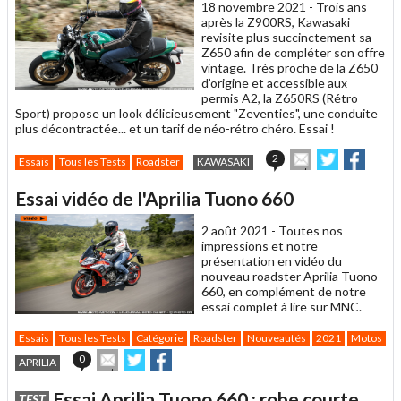
18 novembre 2021 -
Trois ans
après la Z900RS, Kawasaki
revisite plus succinctement sa
Z650 afin de compléter son offre
vintage. Très proche de la Z650
d’origine et accessible aux
permis A2, la Z650RS (Rétro
Sport) propose un look délicieusement "Zeventies", une conduite
plus décontractée... et un tarif de néo-rétro chéro. Essai !
Envoyer
Partager
Parta
2
Essais
Tous les Tests
Roadster
KAWASAKI
cet
sur
sur
article
Twitter
Facebook
Essai vidéo de l'Aprilia Tuono 660
à
un
2 août 2021 -
Toutes nos
ami
impressions et notre
présentation en vidéo du
nouveau roadster Aprilia Tuono
660, en complément de notre
essai complet à lire sur MNC.
Essais
Tous les Tests
Catégorie
Roadster
Nouveautés
2021
Motos
C
Envoyer
Partager
Partager
0
APRILIA
cet
sur
sur
article
Twitter
Facebook
Essai Aprilia Tuono 660 : robe courte,
TEST