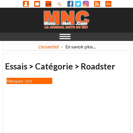
L'essentiel
-
En savoir plus...
Essais
>
Catégorie
>
Roadster
Marques
319