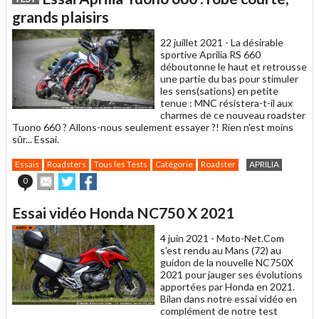
à
un
grands plaisirs
ami
22 juillet 2021 -
La désirable
sportive Aprilia RS 660
déboutonne le haut et retrousse
une partie du bas pour stimuler
les sens(sations) en petite
tenue : MNC résistera-t-il aux
charmes de ce nouveau roadster
Tuono 660 ? Allons-nous seulement essayer ?! Rien n'est moins
sûr... Essai.
Essais
Roadsters
Tous les Tests
Catégorie
Roadster
APRILIA
Envoyer
Partager
Partager
0
cet
sur
sur
article
Twitter
Facebook
Essai vidéo Honda NC750 X 2021
à
un
4 juin 2021 -
Moto-Net.Com
ami
s'est rendu au Mans (72) au
guidon de la nouvelle NC750X
2021 pour jauger ses évolutions
apportées par Honda en 2021.
Bilan dans notre essai vidéo en
complément de notre test