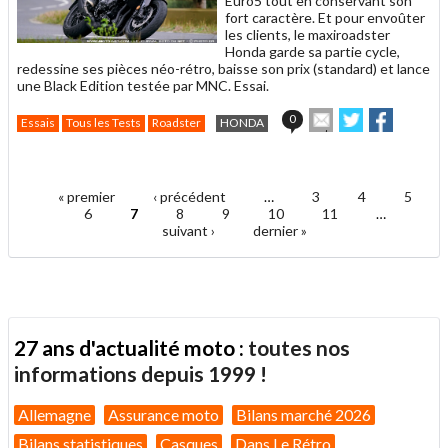
Euro5 tout en conservant son
fort caractère. Et pour envoûter
les clients, le maxiroadster
Honda garde sa partie cycle,
redessine ses pièces néo-rétro, baisse son prix (standard) et lance
une Black Edition testée par MNC. Essai.
Envoyer
Partager
Partager
0
Essais
Tous les Tests
Roadster
HONDA
cet
sur
sur
article
Twitter
Facebook
.
à
un
« premier
‹ précédent
…
3
4
5
ami
Pages
6
7
8
9
10
11
…
suivant ›
dernier »
27 ans d'actualité moto :
toutes nos
informations depuis 1999 !
Allemagne
Assurance moto
Bilans marché 2026
Bilans statistiques
Casques
Dans Le Rétro