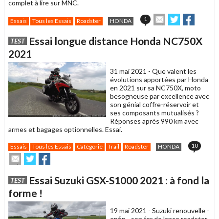
complet à lire sur MNC.
Envoyer
Partager
Partage
1
Essais
Tous les Essais
Roadster
HONDA
cet
sur
sur
article
Twitter
Facebook
Essai longue distance Honda NC750X
TEST
à
un
2021
ami
31 mai 2021 -
Que valent les
évolutions apportées par Honda
en 2021 sur sa NC750X, moto
besogneuse par excellence avec
son génial coffre-réservoir et
ses composants mutualisés ?
Réponses après 990 km avec
armes et bagages optionnelles. Essai.
10
Essais
Tous les Essais
Catégorie
Trail
Roadster
HONDA
Envoyer
Partager
Partager
cet
sur
sur
article
Twitter
Facebook
Essai Suzuki GSX-S1000 2021 : à fond la
TEST
à
un
forme !
ami
19 mai 2021 -
Suzuki renouvelle -
enfin - son fer de lance roadster