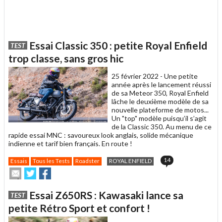
Essai Classic 350 : petite Royal Enfield
TEST
trop classe, sans gros hic
25 février 2022 -
Une petite
année après le lancement réussi
de sa Meteor 350, Royal Enfield
lâche le deuxième modèle de sa
nouvelle plateforme de motos...
Un "top" modèle puisqu’il s’agit
de la Classic 350. Au menu de ce
rapide essai MNC : savoureux look anglais, solide mécanique
indienne et tarif bien français. En route !
14
Essais
Tous les Tests
Roadster
ROYAL ENFIELD
Envoyer
Partager
Partager
cet
sur
sur
article
Twitter
Facebook
Essai Z650RS : Kawasaki lance sa
TEST
à
un
petite Rétro Sport et confort !
ami