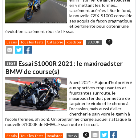
en y mettant les formes…
sacrément acérées ! Sur le fond,
la nouvelle GSX-S1000 consolide
ses acquis de façon pragmatique
et pertinente pour obtenir une
évolution sacrément réussie ! Essai.
4
Essais
Tous les Tests
Catégorie
Roadster
SUZUKI
Envoyer
Partager
Partager
cet
sur
sur
article
Twitter
Facebook
Essai S1000R 2021 : le maxiroadster
TEST
à
un
BMW de course(s)
ami
6 avril 2021 -
Aujourd’hui préféré
aux sportives trop usantes et
frustrantes sur route, le
maxiroadster doit permettre de
taquiner le virolo et le chrono à
l’occasion, mais aussi d’aller
chercher le pain voire le gamin à
l’école (fermée, ah bon). Un programme chargé auquel s’attaque la
nouvelle S1000R de BMW... Essai route et circuit.
Envoyer
Partager
Partager
0
Essais
Tous les Tests
Roadster
BMW