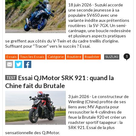
18 juin 2026 -
Suzuki accorde
une seconde jeunesse à sa
populaire SV650 avec une
variante inédite aux prétentions
routières : la SV-7GX. Un semi-
carénage, une boucle redessinée
et plusieurs aspects pratiques
se greffent aux côtés du V-Twin et du cadre treillis d'origine.
Suffisant pour "Tracer" vers le succès ? Essai.
1
Essais
Tous les Essais
Catégorie
Routière
Roadster
SUZUKI
Envoyer
Partager
Partager
cet
sur
sur
article
Twitter
Facebook
Essai QJMotor SRK 921 : quand la
TEST
à
un
Chine fait du Brutale
ami
3 juin 2026 -
Le constructeur de
Wenling (Chine) profite de ses
liens avec MV Agusta pour
ressusciter le 4-cylindres de
feue la Brutale 920 et créer un
roadster sportif tapageur : la
SRK 921. Essai de la plus
sensationnelle des QJMotor.