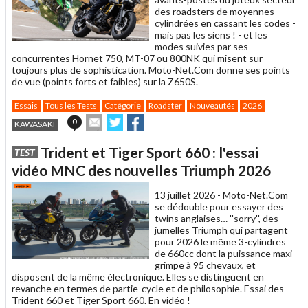
des roadsters de moyennes
cylindrées en cassant les codes -
mais pas les siens ! - et les
modes suivies par ses
concurrentes Hornet 750, MT-07 ou 800NK qui misent sur
toujours plus de sophistication. Moto-Net.Com donne ses points
de vue (points forts et faibles) sur la Z650S.
Essais
Tous les Tests
Catégorie
Roadster
Nouveautés
2026
Envoyer
Partager
Partager
0
KAWASAKI
cet
sur
sur
article
Twitter
Facebook
Trident et Tiger Sport 660 : l'essai
TEST
à
un
vidéo MNC des nouvelles Triumph 2026
ami
13 juillet 2026 -
Moto-Net.Com
se dédouble pour essayer des
twins anglaises… ''sorry'', des
jumelles Triumph qui partagent
pour 2026 le même 3-cylindres
de 660cc dont la puissance maxi
grimpe à 95 chevaux, et
disposent de la même électronique. Elles se distinguent en
revanche en termes de partie-cycle et de philosophie. Essai des
Trident 660 et Tiger Sport 660. En vidéo !