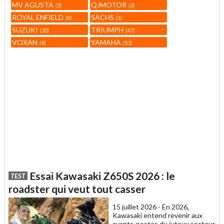
MV AGUSTA
QJMOTOR
5
3
ROYAL ENFIELD
SACHS
8
1
SUZUKI
TRIUMPH
30
47
VOXAN
YAMAHA
4
53
Essai Kawasaki Z650S 2026 : le
TEST
roadster qui veut tout casser
15 juillet 2026 -
En 2026,
Kawasaki entend revenir aux
avants-postes du juteux secteur