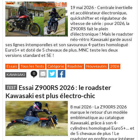
19 mai 2026 -
Centrale inertielle
et accélérateur électronique,
quickshifter et régulateur de
vitesse de série : pour 2026, la
Z900RS fait le plein
d'électronique ! Mais le roadster
néo-rétro Kawasaki garde aussi
ses lignes intemporelles et son savoureux 4-pattes homologué
Euro5+ et doté de 5 chevaux de plus. MNC teste les deux
versions standard et SE !
Essais
Tous les Tests
Catégorie
Roadster
Nouveautés
2026
Envoyer
Partager
Partager
0
KAWASAKI
cet
sur
sur
article
Twitter
Facebook
Essai Z900RS 2026 : le roadster
TEST
à
un
Kawasaki est plus électro-chic
ami
8 mai 2026 -
La Z900RS 2026
marque le retour d’un modèle
emblématique au catalogue
Kawasaki, grâce à son 4-
cylindres homologué Euro5+… et
de 5 chevaux de plus ! Le
roadster en profite pour intégrer