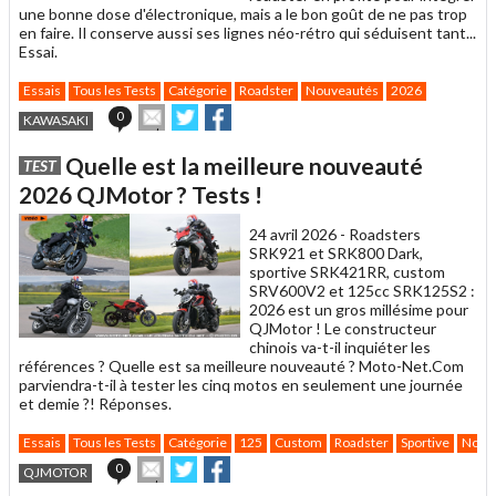
une bonne dose d'électronique, mais a le bon goût de ne pas trop
en faire. Il conserve aussi ses lignes néo-rétro qui séduisent tant...
Essai.
Essais
Tous les Tests
Catégorie
Roadster
Nouveautés
2026
Envoyer
Partager
Partager
0
KAWASAKI
cet
sur
sur
article
Twitter
Facebook
Quelle est la meilleure nouveauté
TEST
à
un
2026 QJMotor ? Tests !
ami
24 avril 2026 -
Roadsters
SRK921 et SRK800 Dark,
sportive SRK421RR, custom
SRV600V2 et 125cc SRK125S2 :
2026 est un gros millésime pour
QJMotor ! Le constructeur
chinois va-t-il inquiéter les
références ? Quelle est sa meilleure nouveauté ? Moto-Net.Com
parviendra-t-il à tester les cinq motos en seulement une journée
et demie ?! Réponses.
Essais
Tous les Tests
Catégorie
125
Custom
Roadster
Sportive
Nouv
Envoyer
Partager
Partager
0
QJMOTOR
cet
sur
sur