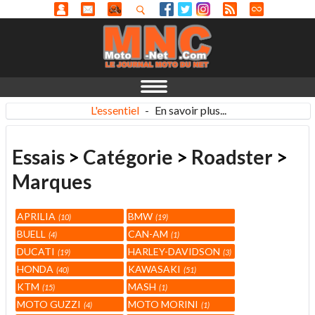
L'essentiel
-
En savoir plus...
Essais
>
Catégorie
>
Roadster
>
Marques
APRILIA
BMW
10
19
BUELL
CAN-AM
4
1
DUCATI
HARLEY-DAVIDSON
19
3
HONDA
KAWASAKI
40
51
KTM
MASH
15
1
MOTO GUZZI
MOTO MORINI
4
1