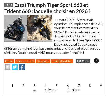
article
Twitter
Facebook
Essai Triumph Tiger Sport 660 et
TEST
à
un
Trident 660 : laquelle choisir en 2026 ?
ami
11 mars 2026 -
Votre trois-
cylindres Triumph accessible A2,
vous le préférez comment en
2026 ? Plutôt roadster avec la
Trident 660 ? Ou plutôt trail-
routier avec la Tiger Sport 660 ?
Deux nouveautés aux visées
différentes malgré leur base mécanique, châssis et électronique
similaire. Double essai MNC pour vous aider à choisir !
2
Essais
Tous les Tests
Catégorie
Trail
Roadster
TRIUMPH
Envoyer
Partager
Partager
cet
sur
sur
article
Twitter
Facebook
.
à
un
1
2
3
4
5
6
7
8
9
ami
Pages
…
suivant ›
dernier »