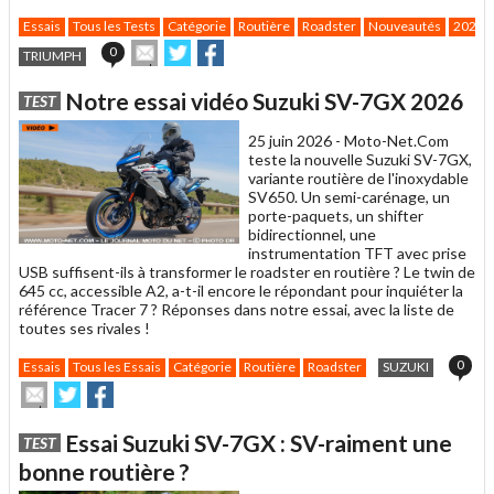
Essais
Tous les Tests
Catégorie
Routière
Roadster
Nouveautés
2026
Envoyer
Partager
Partager
0
TRIUMPH
cet
sur
sur
article
Twitter
Facebook
Notre essai vidéo Suzuki SV-7GX 2026
TEST
à
un
25 juin 2026 -
Moto-Net.Com
ami
teste la nouvelle Suzuki SV-7GX,
variante routière de l'inoxydable
SV650. Un semi-carénage, un
porte-paquets, un shifter
bidirectionnel, une
instrumentation TFT avec prise
USB suffisent-ils à transformer le roadster en routière ? Le twin de
645 cc, accessible A2, a-t-il encore le répondant pour inquiéter la
référence Tracer 7 ? Réponses dans notre essai, avec la liste de
toutes ses rivales !
0
Essais
Tous les Essais
Catégorie
Routière
Roadster
SUZUKI
Envoyer
Partager
Partager
cet
sur
sur
article
Twitter
Facebook
Essai Suzuki SV-7GX : SV-raiment une
TEST
à
un
bonne routière ?
ami