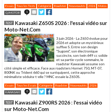
Essais
Tous les Tests
Catégorie
Roadster
Nouveautés
2026
Motos
Envoyer
Partager
Partager
1
QJMOTOR
cet
sur
sur
article
Twitter
Facebook
Kawasaki Z650S 2026 : l'essai vidéo sur
TEST
à
un
Moto-Net.Com
ami
3 juin 2026 -
La Z650 évolue pour
2026 et adopte un mystérieux
suffixe S. Entre son design
"Sugomi", son électronique
succincte, son twin 649 cc solide
et sa partie-cycle sommaire, le
roadster Kawasaki assume son
côté simple et efficace. Face aux roadsters Hornet 750, MT-07,
800NK ou Trident 660 qui se suréquipent, cette approche
minimaliste séduira-t-elle ? MNC essaie la Z650S.
Essais
Tous les Essais
Catégorie
Roadster
Nouveautés
2026
Envoyer
Partager
Partager
0
KAWASAKI
cet
sur
sur
article
Twitter
Facebook
Kawasaki Z900RS 2026 : l'essai vidéo
TEST
à
un
sur Moto-Net.Com
ami