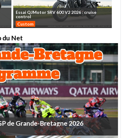
Essai
QJMotor
SRV
600
V2
2026
:
cruise
control
Custom
to du Net
GP
de
Grande-Bretagne
2026