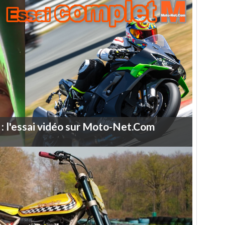
:
l'essai
vidéo
sur
Moto-Net.Com