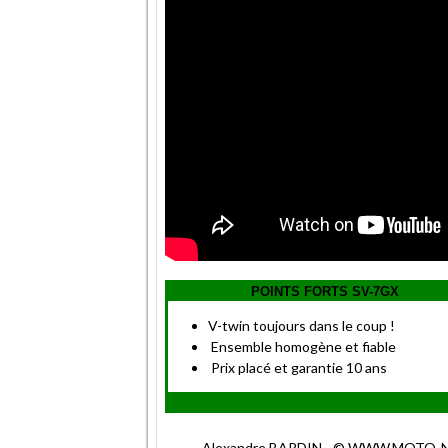
POINTS FORTS SV-7GX
V-twin toujours dans le coup !
Ensemble homogène et fiable
Prix placé et garantie 10 ans
Alexandre BARDIN - © WWW.MOTO-NET.C