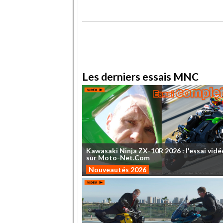
.
.
Les derniers essais MNC
Kawasaki
Ninja
ZX-10R
2026
:
l'essai
vidé
sur
Moto-Net.Com
Nouveautés 2026