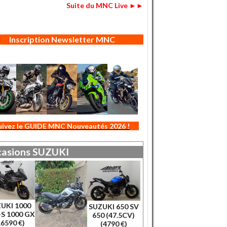
Suite du MNC Live ►►
Inscription Newsletter MNC
uivez le GUIDE MNC Nouveautés 2026 !
asions
SUZUKI
UKI 1000
SUZUKI 650 SV
S 1000 GX
650 (47.5CV)
16590 €)
(4790 €)