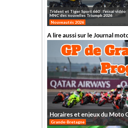
Trident
et
Tiger
Sport
660
:
l'essai
vidéo
MNC
des
nouvelles
Triumph
2026
Nouveautés 2026
A lire aussi sur le Journal mo
Horaires
et
enjeux
du
Moto
Grande-Bretagne