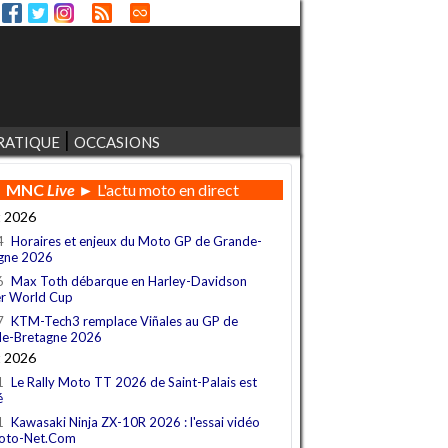
RATIQUE
OCCASIONS
MNC
Live
► L'actu moto en direct
t 2026
4
Horaires et enjeux du Moto GP de Grande-
gne 2026
6
Max Toth débarque en Harley-Davidson
r World Cup
7
KTM-Tech3 remplace Viñales au GP de
e-Bretagne 2026
t 2026
1
Le Rally Moto TT 2026 de Saint-Palais est
é
1
Kawasaki Ninja ZX-10R 2026 : l'essai vidéo
oto-Net.Com