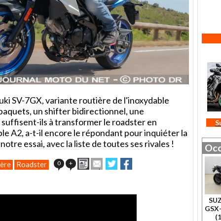
ki SV-7GX, variante routière de l'inoxydable
aquets, un shifter bidirectionnel, une
uffisent-ils à transformer le roadster en
S
ble A2, a-t-il encore le répondant pour inquiéter la
tre essai, avec la liste de toutes ses rivales !
Occ
Imprimer
Envoyer
Partager
Partager
0
+
ère
Roadster
cet
sur
sur
article
Twitter
Facebook
à
un
SUZ
ami
GSX-
(