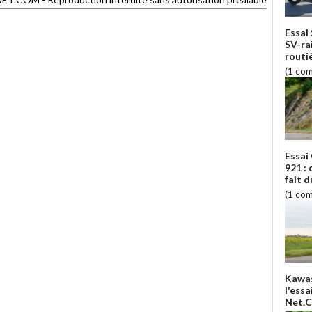
Essai
SV-ra
routiè
(1 co
Essai
921 :
fait d
(1 co
Kawas
l'ess
Net.