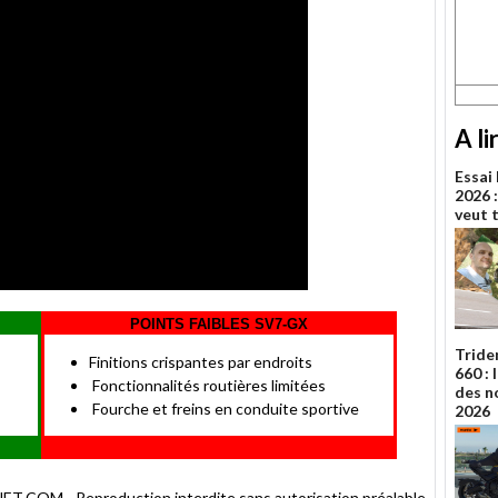
A li
Essai
2026 :
veut 
POINTS FAIBLES SV7-GX
Tride
Finitions crispantes par endroits
660 :
Fonctionnalités routières limitées
des n
Fourche et freins en conduite sportive
2026
OM - Reproduction interdite sans autorisation préalable