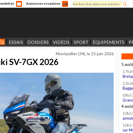
Rechercher
wsletter
Annonces occasions
Formulaire de recherche
ÉS
ESSAIS
DOSSIERS
VIDÉOS
SPORT
ÉQUIPEMENTS
P
Montpellier (34), le
25 juin 2026
uki SV-7GX 2026
5 aoû
17h3
Breta
11h3
Bagge
09h5
Grand
4 aoû
10h5
annul
10h1
sur M