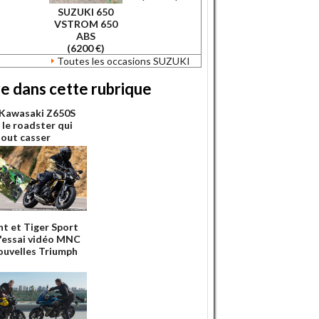
SUZUKI 650
VSTROM 650
ABS
(6200 €)
Toutes les occasions SUZUKI
re dans cette rubrique
 Kawasaki Z650S
 le roadster qui
tout casser
nt et Tiger Sport
 l'essai vidéo MNC
ouvelles Triumph