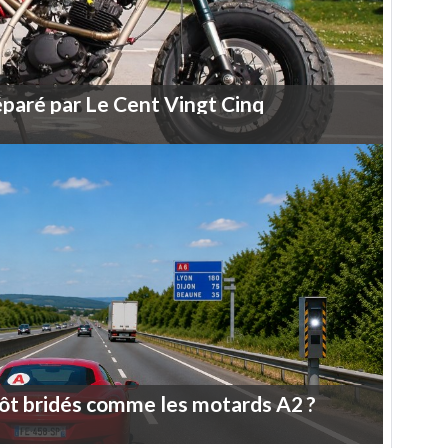
éparé
par
Le
Cent
Vingt
Cinq
ôt
bridés
comme
les
motards
A2
?