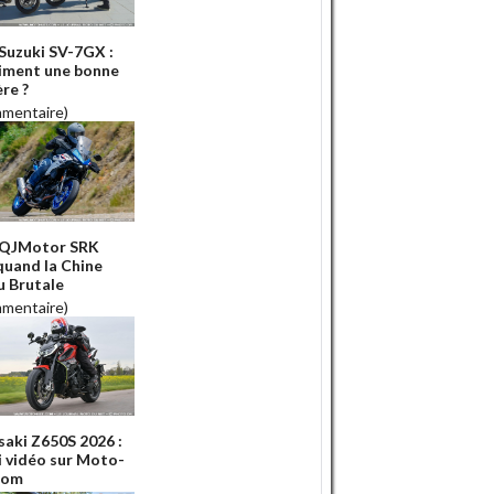
 Suzuki SV-7GX :
iment une bonne
re ?
mmentaire)
 QJMotor SRK
 quand la Chine
u Brutale
mmentaire)
aki Z650S 2026 :
ai vidéo sur Moto-
Com