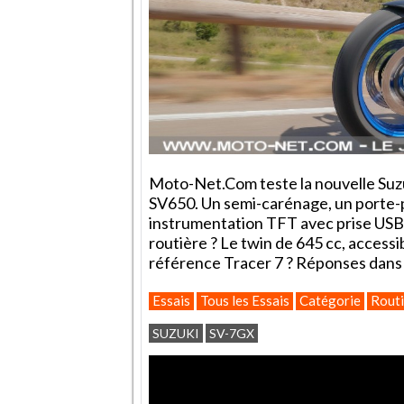
Moto-Net.Com teste la nouvelle Suzu
SV650. Un semi-carénage, un porte-p
instrumentation TFT avec prise USB s
routière ? Le twin de 645 cc, accessi
référence Tracer 7 ? Réponses dans no
Essais
Tous les Essais
Catégorie
Routi
SUZUKI
SV-7GX