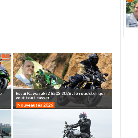
o
Essai
Kawasaki
Z650S
2026
:
le
roadster
qui
veut
tout
casser
Nouveautés 2026