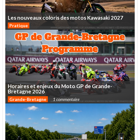
Les
nouveaux
coloris
des
motos
Kawasaki
2027
Pratique
Horaires
et
enjeux
du
Moto
GP
de
Grande-
Bretagne
2026
Grande-Bretagne
1 commentaire