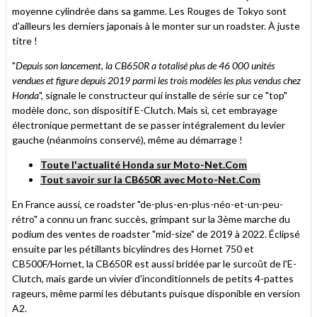
moyenne cylindrée dans sa gamme. Les Rouges de Tokyo sont
d'ailleurs les derniers japonais à le monter sur un roadster. À juste
titre !
"
Depuis son lancement, la CB650R a totalisé plus de 46 000 unités
vendues et figure depuis 2019 parmi les trois modèles les plus vendus chez
Honda
", signale le constructeur qui installe de série sur ce "top"
modèle donc, son dispositif E-Clutch. Mais si, cet embrayage
électronique permettant de se passer intégralement du levier
gauche (néanmoins conservé), même au démarrage !
Toute l'actualité Honda sur Moto-Net.Com
Tout savoir sur la CB650R avec Moto-Net.Com
En France aussi, ce roadster "de-plus-en-plus-néo-et-un-peu-
rétro" a connu un franc succès, grimpant sur la 3ème marche du
podium des ventes de roadster "mid-size" de 2019 à 2022. Éclipsé
ensuite par les pétillants bicylindres des Hornet 750 et
CB500F/Hornet, la CB650R est aussi bridée par le surcoût de l'E-
Clutch, mais garde un vivier d'inconditionnels de petits 4-pattes
rageurs, même parmi les débutants puisque disponible en version
A2.