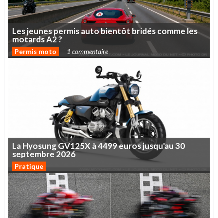
Les
jeunes
permis
auto
bientôt
bridés
comme
les
motards
A2
?
Permis moto
1 commentaire
La
Hyosung
GV125X
à
4499
euros
jusqu'au
30
septembre
2026
Pratique