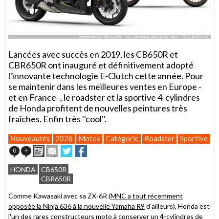
Lancées avec succès en 2019, les CB650R et
CBR650R ont inauguré et définitivement adopté
l'innovante technologie E-Clutch cette année. Pour
se maintenir dans les meilleures ventes en Europe -
et en France -, le roadster et la sportive 4-cylindres
de Honda profitent de nouvelles peintures très
fraîches. Enfin très ''cool''.
Nouveautés
2026
Motos
Catégorie
Roadster
Sportive
Imprimer
Envoyer
Partager
Partager
0
+
cet
sur
sur
article
Twitter
Facebook
HONDA
CB650R
à
CBR650R
un
ami
Comme Kawasaki avec sa ZX-6R (
MNC a tout récemment
opposée la Ninja 636 à la nouvelle Yamaha R9
d'ailleurs), Honda est
l'un des rares constructeurs moto à conserver un 4-cylindres de