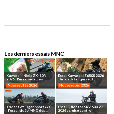
.
.
Les derniers essais MNC
Kawasaki
Ninja
ZX-10R
Essai
Kawasaki
Z650S
2026
2026
:
l'essai
vidéo
sur
...
:
le
roadster
qui
veut
...
Nouveautés 2026
Nouveautés 2026
Trident
et
Tiger
Sport
660
Essai
QJMotor
SRV
600
V2
:
l'essai
vidéo
MNC
des
...
2026
:
cruise
control