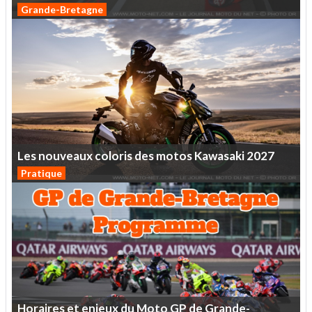
Grande-Bretagne
Les
nouveaux
coloris
des
motos
Kawasaki
2027
Pratique
Horaires
et
enjeux
du
Moto
GP
de
Grande-