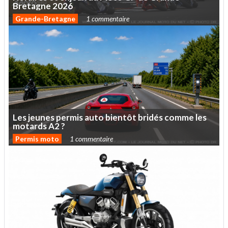
Bretagne
2026
Grande-Bretagne
1 commentaire
Les
jeunes
permis
auto
bientôt
bridés
comme
les
motards
A2
?
Permis moto
1 commentaire