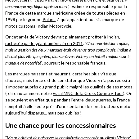
une marque mythique après sa mort
", estime le responsable pour la
France de cette marque américaine créée de toutes pièces en
1998 par le groupe
Polaris
, à qui appartient aussi la marque de
motos customs
Indian Motorcycle
.
Or cet arrêt de Victory devrait pleinement profiter à Indian,
rachetée par le géant américain en 2011
. "
C'est une décision rapide,
mais la gestion des deux marques était devenue trop compliquée. Indian a
décollé plus vite que prévu, alors qu'avec Victory on butait toujours sur le
manque de notoriété
", poursuit le responsable français.
Les marques naissent et meurent, certaines plus vite que
d'autres, mais force est de constater que Victory n'a pas réussi à
s'imposer auprès du grand public malgré les qualités de ses motos
(relire notamment notre
Essai MNC de la Cross Country Tour
). On
se souvient en effet que pendant l'entre-deux guerres, la France
comptait à elle seule près d'une centaine de constructeurs moto
aujourd'hui disparus... mais pas oubliés !
Une chance pour les concessionnaires
"
Ma priorité est de préserver la considération accordée au clients Victory
",