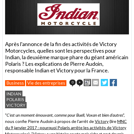
Après l'annonce de la fin des activités de Victory
Motorcycles, quelles sont les perspectives pour
Indian, la deuxième marque phare du géant américain
Polaris ? Les explications de Pierre Audoin,
responsable Indian et Victory pour la France.
Imprimer
Envoyer
Partager
Partager
0
+
Business
Vie des entreprises
cet
sur
sur
article
Twitter
Facebook
INDIAN
à
POLARIS
un
VICTORY
ami
"
C'est un moment émouvant, comme pour Buell, Voxan et bien d'autres
",
nous confie Pierre Audoin à propos de l'arrêt de
Victory
(lire
MNC
du 9 janvier 2017 : pourquoi Polaris arrête les activités de Victory
Motorcycles
). "
Victory a une histoire courte mais riche et peut devenir