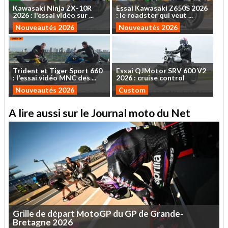
Kawasaki
Ninja
ZX-10R
Essai
Kawasaki
Z650S
2026
2026
:
l'essai
vidéo
sur
...
:
le
roadster
qui
veut
...
Nouveautés 2026
Nouveautés 2026
Trident
et
Tiger
Sport
660
Essai
QJMotor
SRV
600
V2
:
l'essai
vidéo
MNC
des
...
2026
:
cruise
control
Nouveautés 2026
Custom
A lire aussi sur le Journal moto du Net
Grille
de
départ
MotoGP
du
GP
de
Grande-
Bretagne
2026