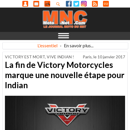
L'essentiel
-
En savoir plus...
VICTORY EST MORT, VIVE INDIAN !
Paris, le
10 janvier 2017
La fin de Victory Motorcycles
marque une nouvelle étape pour
Indian