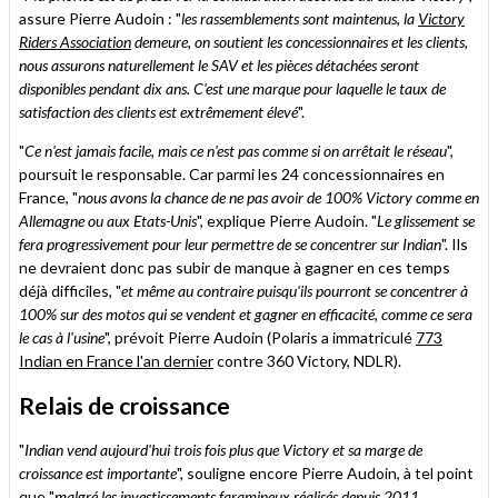
assure Pierre Audoin : "
les rassemblements sont maintenus, la
Victory
Riders Association
demeure, on soutient les concessionnaires et les clients,
nous assurons naturellement le SAV et les pièces détachées seront
disponibles pendant dix ans. C'est une marque pour laquelle le taux de
satisfaction des clients est extrêmement élevé
".
"
Ce n'est jamais facile, mais ce n'est pas comme si on arrêtait le réseau
",
poursuit le responsable. Car parmi les 24 concessionnaires en
France, "
nous avons la chance de ne pas avoir de 100% Victory comme en
Allemagne ou aux Etats-Unis
", explique Pierre Audoin. "
Le glissement se
fera progressivement pour leur permettre de se concentrer sur Indian
". Ils
ne devraient donc pas subir de manque à gagner en ces temps
déjà difficiles, "
et même au contraire puisqu'ils pourront se concentrer à
100% sur des motos qui se vendent et gagner en efficacité, comme ce sera
le cas à l'usine
", prévoit Pierre Audoin (Polaris a immatriculé
773
Indian en France l'an dernier
contre 360 Victory, NDLR).
Relais de croissance
"
Indian vend aujourd'hui trois fois plus que Victory et sa marge de
croissance est importante
", souligne encore Pierre Audoin, à tel point
que "
malgré les investissements faramineux réalisés depuis 2011