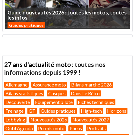
Guide
nouveautés
2026
:
toutes
les
motos,
toutes
les
infos
Guides pratiques
27 ans d'actualité moto :
toutes nos
informations depuis 1999 !
Allemagne
Assurance moto
Bilans marché 2026
Bilans statistiques
Casques
Dans Le Rétro
Découverte
Equipement pilote
Fiches techniques
Freinage
GT
Guides pratiques
High-tech
Horizons
Lobbying
Nouveautés 2026
Nouveautés 2027
Outil Agenda
Permis moto
Pneus
Portraits