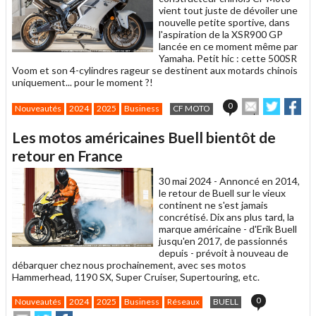
vient tout juste de dévoiler une
nouvelle petite sportive, dans
l'aspiration de la XSR900 GP
lancée en ce moment même par
Yamaha. Petit hic : cette 500SR
Voom et son 4-cylindres rageur se destinent aux motards chinois
uniquement... pour le moment ?!
Envoyer
Partage
Par
0
Nouveautés
2024
2025
Business
CF MOTO
cet
sur
sur
article
Twitter
Facebo
Les motos américaines Buell bientôt de
à
un
retour en France
ami
30 mai 2024 -
Annoncé en 2014,
le retour de Buell sur le vieux
continent ne s'est jamais
concrétisé. Dix ans plus tard, la
marque américaine - d'Erik Buell
jusqu'en 2017, de passionnés
depuis - prévoit à nouveau de
débarquer chez nous prochainement, avec ses motos
Hammerhead, 1190 SX, Super Cruiser, Supertouring, etc.
0
Nouveautés
2024
2025
Business
Réseaux
BUELL