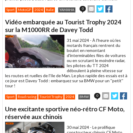
Envoyer
Partager
Partager
0
Sport
MotoGP
2024
Italie
YAMAHA
cet
sur
sur
article
Twitter
Facebook
Vidéo embarquée au Tourist Trophy 2024
à
un
sur la M1000RR de Davey Todd
ami
31 mai 2024 -
À l'heure où les
motards français rentrent du
boulot en remontant
d'interminables files de voitures
ou en scrutant le moindre radar,
les pilotes du TT 2024
déboulent à pleine vitesse sur
les routes et ruelles de l'Ile de Man. Le plus rapide des essais est à
ce jour est Davey Todd : embarquez sur sa BMW pour un ''petit''
tour !
Envoyer
Partage
Pa
0
Sport
Road racing
Tourist Trophy
2024
BMW
cet
sur
sur
article
Twitter
Faceb
Une excitante sportive néo-rétro CF Moto,
à
un
réservée aux chinois
ami
30 mai 2024 -
Le prolifique
constructeur chinois CF Moto