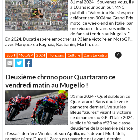
31 mai 2024 -
Souvenez-vous, il y
a 10 ans jour pour jour, MNC
publiait : "Valentino Rossi espère
célébrer son 300ème Grand Prix
moto, ce week-end en Italie, par
une victoire devant ses milliers
de fans attendus au Mugello..."
En 2024, Ducati espère empocher sa 93ème victoire en MotoGP...
avec Marquez ou Bagnaia, Bastianini, Martin, etc.
0
Sport
MotoGP
2024
Horizons
Culture
Dans Le Rétro
Envoyer
Partager
Partager
cet
sur
sur
article
Twitter
Facebook
Deuxième chrono pour Quartararo ce
à
un
vendredi matin au Mugello !
ami
31 mai 2024 -
Quel diablotin ce
Quartararo ! Sans doute vexé
par notre dernier Live sur les
Bleus ''azurés'' visant la victoire
ce dimanche au GP d'Italie 2024,
le pilote Yamaha n°20 se classe
deuxième de la première séance
d'essais derrière Vinales et son Aprilia, mais devant Morbidelli,
premier pilote Ducati ! Zarco en revanche est avant-dernier...