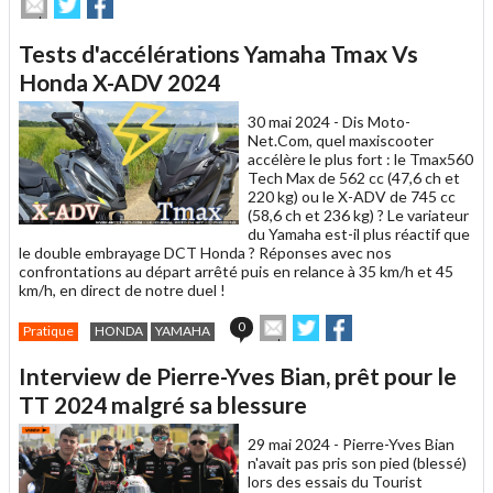
Envoyer
Partager
Partager
cet
sur
sur
article
Twitter
Facebook
Tests d'accélérations Yamaha Tmax Vs
à
un
Honda X-ADV 2024
ami
30 mai 2024 -
Dis Moto-
Net.Com, quel maxiscooter
accélère le plus fort : le Tmax560
Tech Max de 562 cc (47,6 ch et
220 kg) ou le X-ADV de 745 cc
(58,6 ch et 236 kg) ? Le variateur
du Yamaha est-il plus réactif que
le double embrayage DCT Honda ? Réponses avec nos
confrontations au départ arrêté puis en relance à 35 km/h et 45
km/h, en direct de notre duel !
Envoyer
Partager
Partager
0
Pratique
HONDA
YAMAHA
cet
sur
sur
article
Twitter
Facebook
Interview de Pierre-Yves Bian, prêt pour le
à
un
TT 2024 malgré sa blessure
ami
29 mai 2024 -
Pierre-Yves Bian
n'avait pas pris son pied (blessé)
lors des essais du Tourist