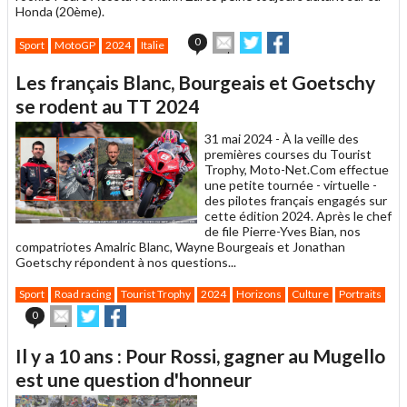
Honda (20ème).
Envoyer
Partager
Partager
0
Sport
MotoGP
2024
Italie
cet
sur
sur
article
Twitter
Facebook
Les français Blanc, Bourgeais et Goetschy
à
un
se rodent au TT 2024
ami
31 mai 2024 -
À la veille des
premières courses du Tourist
Trophy, Moto-Net.Com effectue
une petite tournée - virtuelle -
des pilotes français engagés sur
cette édition 2024. Après le chef
de file Pierre-Yves Bian, nos
compatriotes Amalric Blanc, Wayne Bourgeais et Jonathan
Goetschy répondent à nos questions...
Sport
Road racing
Tourist Trophy
2024
Horizons
Culture
Portraits
Envoyer
Partager
Partager
0
cet
sur
sur
article
Twitter
Facebook
Il y a 10 ans : Pour Rossi, gagner au Mugello
à
un
est une question d'honneur
ami