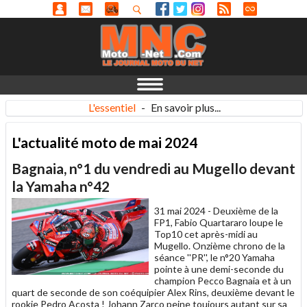
L'essentiel
-
En savoir plus...
L'actualité moto de mai 2024
Bagnaia, n°1 du vendredi au Mugello devant
la Yamaha n°42
31 mai 2024 -
Deuxième de la
FP1, Fabio Quartararo loupe le
Top10 cet après-midi au
Mugello. Onzième chrono de la
séance ''PR'', le n°20 Yamaha
pointe à une demi-seconde du
champion Pecco Bagnaia et à un
quart de seconde de son coéquipier Alex Rins, deuxième devant le
rookie Pedro Acosta ! Johann Zarco peine toujours autant sur sa