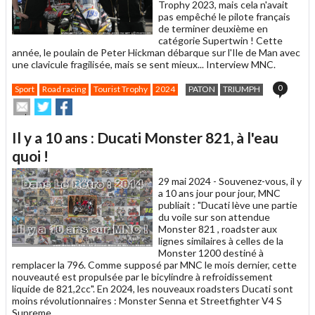
Trophy 2023, mais cela n'avait
pas empêché le pilote français
de terminer deuxième en
catégorie Supertwin ! Cette
année, le poulain de Peter Hickman débarque sur l'Ile de Man avec
une clavicule fragilisée, mais se sent mieux... Interview MNC.
0
Sport
Road racing
Tourist Trophy
2024
PATON
TRIUMPH
Envoyer
Partager
Partager
cet
sur
sur
article
Twitter
Facebook
Il y a 10 ans : Ducati Monster 821, à l'eau
à
un
quoi !
ami
29 mai 2024 -
Souvenez-vous, il y
a 10 ans jour pour jour, MNC
publiait : "Ducati lève une partie
du voile sur son attendue
Monster 821 , roadster aux
lignes similaires à celles de la
Monster 1200 destiné à
remplacer la 796. Comme supposé par MNC le mois dernier, cette
nouveauté est propulsée par le bicylindre à refroidissement
liquide de 821,2cc". En 2024, les nouveaux roadsters Ducati sont
moins révolutionnaires : Monster Senna et Streetfighter V4 S
Supreme...