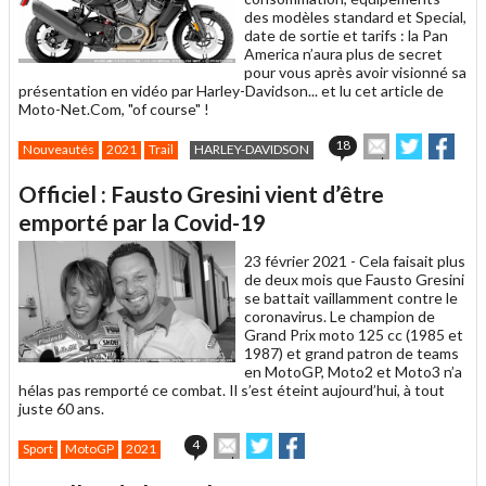
des modèles standard et Special,
date de sortie et tarifs : la Pan
America n’aura plus de secret
pour vous après avoir visionné sa
présentation en vidéo par Harley-Davidson... et lu cet article de
Moto-Net.Com, "of course" !
Envoyer
Partager
Part
18
Nouveautés
2021
Trail
HARLEY-DAVIDSON
cet
sur
sur
article
Twitter
Faceboo
Officiel : Fausto Gresini vient d’être
à
un
emporté par la Covid-19
ami
23 février 2021 -
Cela faisait plus
de deux mois que Fausto Gresini
se battait vaillamment contre le
coronavirus. Le champion de
Grand Prix moto 125 cc (1985 et
1987) et grand patron de teams
en MotoGP, Moto2 et Moto3 n’a
hélas pas remporté ce combat. Il s’est éteint aujourd’hui, à tout
juste 60 ans.
Envoyer
Partager
Partager
4
Sport
MotoGP
2021
cet
sur
sur
article
Twitter
Facebook