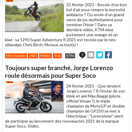
25 février 2021 -
Besoin d’un bon
bol d’air pour rompre la morosité
ambiante ? Ou envie d’un grand
verre de jus multivitaminé pour
terminer l’hiver ? Dans sa
dernière vidéo, KTM mixe
justement une orange et un
kiwi : sa 1290 Super Adventure R 2021 est testée par le néo-
zélandais Chris Birch. Moteur, action(s) !
Envoyer
Partager
Partager
0
Nouveautés
2021
Motos
Trail
KTM
cet
sur
sur
article
Twitter
Facebook
Toujours super branché, Jorge Lorenzo
à
un
roule désormais pour Super Soco
ami
24 février 2021 -
Que devient
Jorge Lorenzo ? À l’instar de son
idole et ami Max Biaggi (pilote
officiel Voxan !), le triple
champion de MotoGP et double
champion de GP250 se met à
l’électrique : "Lorenshow" vient
de participer au lancement des nouveautés 2021 de la marque
Super Soco. Vidéo.