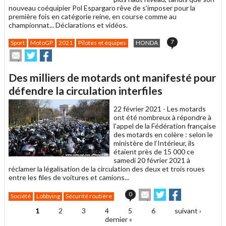
nouveau coéquipier Pol Espargaro rêve de s’imposer pour la
première fois en catégorie reine, en course comme au
championnat... Déclarations et vidéos.
7
Sport
MotoGP
2021
Pilotes et équipes
HONDA
Envoyer
Partager
Partager
cet
sur
sur
article
Twitter
Facebook
Des milliers de motards ont manifesté pour
à
un
défendre la circulation interfiles
ami
22 février 2021 -
Les motards
ont été nombreux à répondre à
l’appel de la Fédération française
des motards en colère : selon le
ministère de l’Intérieur, ils
étaient près de 15 000 ce
samedi 20 février 2021 à
réclamer la légalisation de la circulation des deux et trois roues
entre les files de voitures et camions...
Envoyer
Partager
Partager
0
Société
Lobbying
Sécurité routière
cet
sur
sur
article
Twitter
Facebook
1
2
3
4
5
6
suivant ›
Pages
à
dernier »