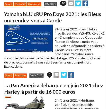
Envoyer
Partager
Partager
10
Sport
MotoGP
Business
VMOTO
cet
sur
sur
article
Twitter
Facebook
Yamaha bLU cRU Pro Days 2021 : les Bleus
à
un
ont rendez-vous à Carole
ami
24 février 2021 -
Les pilotes
inscrits sur des YZF-R3, R6 et R1
en Championnat ou Coupes de
France de vitesse moto vont
pouvoir se dégourdir les sliders à
Carole les 18 et 19 mars
prochains. Yamaha France
s’associe de nouveau à l’école de pilotage H2S afin de prodiguer
de précieux conseils à ses représentants en compétition.
Explications.
Envoyer
Partager
Partager
0
Sport
Pratique
YAMAHA
cet
sur
sur
article
Twitter
Facebook
La Pan America débarque en juin 2021 chez
à
un
Harley, à partir de 16 000 euros
ami
24 février 2021 -
Héritage,
genèse, puissance, poids,
consommation, équipements