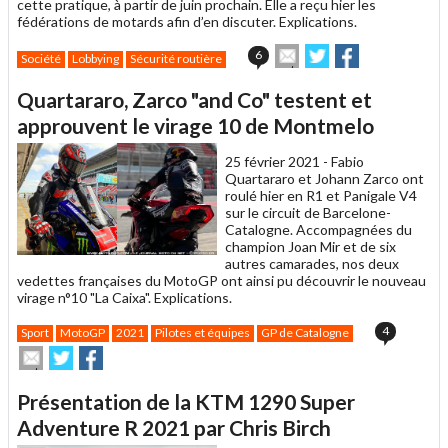
cette pratique, à partir de juin prochain. Elle a reçu hier les
fédérations de motards afin d’en discuter. Explications.
Envoyer
Partager
Partager
6
Société
Lobbying
Sécurité routière
cet
sur
sur
article
Twitter
Facebook
Quartararo, Zarco "and Co" testent et
à
un
approuvent le virage 10 de Montmelo
ami
25 février 2021 -
Fabio
Quartararo et Johann Zarco ont
roulé hier en R1 et Panigale V4
sur le circuit de Barcelone-
Catalogne. Accompagnées du
champion Joan Mir et de six
autres camarades, nos deux
vedettes françaises du MotoGP ont ainsi pu découvrir le nouveau
virage n°10 "La Caixa". Explications.
4
Sport
MotoGP
2021
Pilotes et équipes
GP de Catalogne
Envoyer
Partager
Partager
cet
sur
sur
article
Twitter
Facebook
Présentation de la KTM 1290 Super
à
un
Adventure R 2021 par Chris Birch
ami