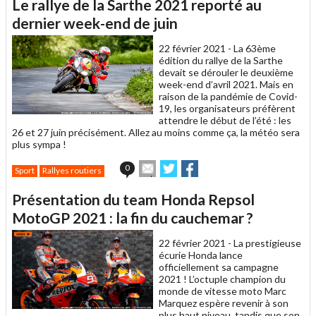
Le rallye de la Sarthe 2021 reporté au
à
un
dernier week-end de juin
ami
22 février 2021 -
La 63ème
édition du rallye de la Sarthe
devait se dérouler le deuxième
week-end d’avril 2021. Mais en
raison de la pandémie de Covid-
19, les organisateurs préfèrent
attendre le début de l’été : les
26 et 27 juin précisément. Allez au moins comme ça, la météo sera
plus sympa !
Envoyer
Partager
Partager
0
Sport
Rallyes routiers
cet
sur
sur
article
Twitter
Facebook
Présentation du team Honda Repsol
à
un
MotoGP 2021 : la fin du cauchemar ?
ami
22 février 2021 -
La prestigieuse
écurie Honda lance
officiellement sa campagne
2021 ! L’octuple champion du
monde de vitesse moto Marc
Marquez espère revenir à son
plus haut niveau, tandis que son