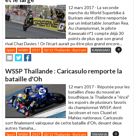
ami
12 mars 2017 -
La seconde
manche du World Superbike à
Buriram vient d'être remportée
par un imbattable Jonathan Rea.
Au championnat, le pilote
Kawasaki n°1 compte déjà 30
points de plus que son grand
rival Chaz Davies ! Or l'écart aurait pu être plus grand encore...
4
Sport
WSBK
2017
02/13 Thaïlande - Buriram
KAWASAKI
Envoyer
Partager
Partager
cet
sur
sur
article
Twitter
Facebook
WSSP Thaïlande : Caricasulo remporte la
à
un
bataille d'Oh
ami
12 mars 2017 -
Réputée pour les
batailles d'eau du nouvel an
boudhique, la Thaïlande a "rincé"
les espoirs de plusieurs favoris
du championnat WSSP, dont
Jacobsen et nos Cluzel et
Mahias nationaux. Caricasulo
sort finalement vainqueur de cette bataille d'Oh, devant deux
autres Yamaha...
0
Sport
WSBK
2017
02/13 Thaïlande - Buriram
YAMAHA