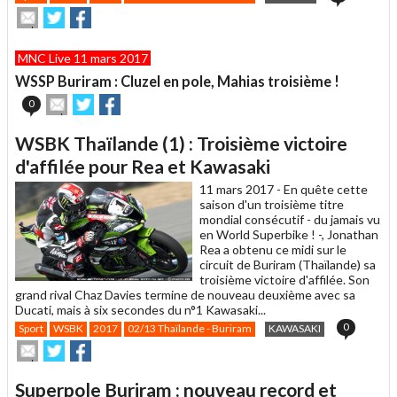
Envoyer
Partager
Partager
cet
sur
sur
article
Twitter
Facebook
MNC Live 11 mars 2017
à
un
WSSP Buriram : Cluzel en pole, Mahias troisième !
ami
Envoyer
Partager
Partager
0
cet
sur
sur
article
Twitter
Facebook
WSBK Thaïlande (1) : Troisième victoire
à
un
d'affilée pour Rea et Kawasaki
ami
11 mars 2017 -
En quête cette
saison d'un troisième titre
mondial consécutif - du jamais vu
en World Superbike ! -, Jonathan
Rea a obtenu ce midi sur le
circuit de Buriram (Thaïlande) sa
troisième victoire d'affilée. Son
grand rival Chaz Davies termine de nouveau deuxième avec sa
Ducati, mais à six secondes du n°1 Kawasaki...
0
Sport
WSBK
2017
02/13 Thaïlande - Buriram
KAWASAKI
Envoyer
Partager
Partager
cet
sur
sur
article
Twitter
Facebook
Superpole Buriram : nouveau record et
à