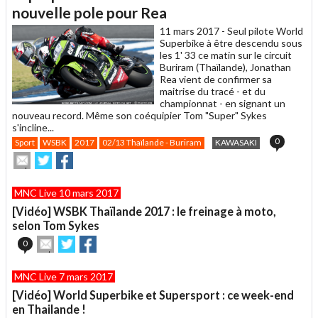
un
nouvelle pole pour Rea
ami
11 mars 2017 -
Seul pilote World
Superbike à être descendu sous
les 1' 33 ce matin sur le circuit
Buriram (Thaïlande), Jonathan
Rea vient de confirmer sa
maitrise du tracé - et du
championnat - en signant un
nouveau record. Même son coéquipier Tom "Super" Sykes
s'incline...
0
Sport
WSBK
2017
02/13 Thaïlande - Buriram
KAWASAKI
Envoyer
Partager
Partager
cet
sur
sur
article
Twitter
Facebook
MNC Live 10 mars 2017
à
un
[Vidéo] WSBK Thaïlande 2017 : le freinage à moto,
ami
selon Tom Sykes
Envoyer
Partager
Partager
0
cet
sur
sur
article
Twitter
Facebook
MNC Live 7 mars 2017
à
un
[Vidéo] World Superbike et Supersport : ce week-end
ami
en Thailande !