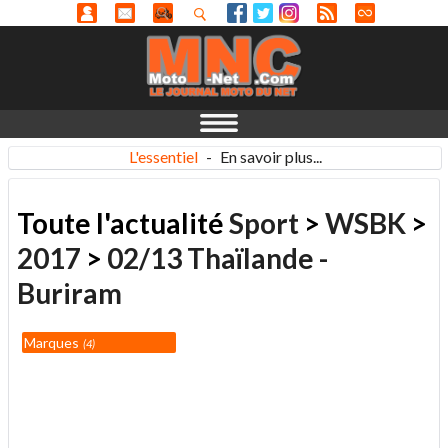
L'essentiel
-
En savoir plus...
Toute l'actualité
Sport
>
WSBK
>
2017
>
02/13 Thaïlande -
Buriram
Marques
4