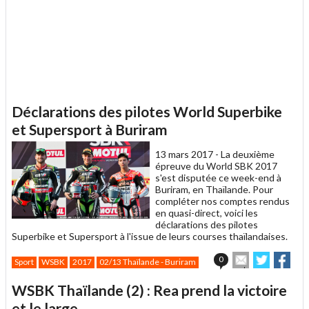
Déclarations des pilotes World Superbike
et Supersport à Buriram
13 mars 2017 -
La deuxième
épreuve du World SBK 2017
s'est disputée ce week-end à
Buriram, en Thaïlande. Pour
compléter nos comptes rendus
en quasi-direct, voici les
déclarations des pilotes
Superbike et Supersport à l'issue de leurs courses thaïlandaises.
Envoyer
Partager
Par
0
Sport
WSBK
2017
02/13 Thaïlande - Buriram
cet
sur
sur
article
Twitter
Facebo
WSBK Thaïlande (2) : Rea prend la victoire
à
un
et le large