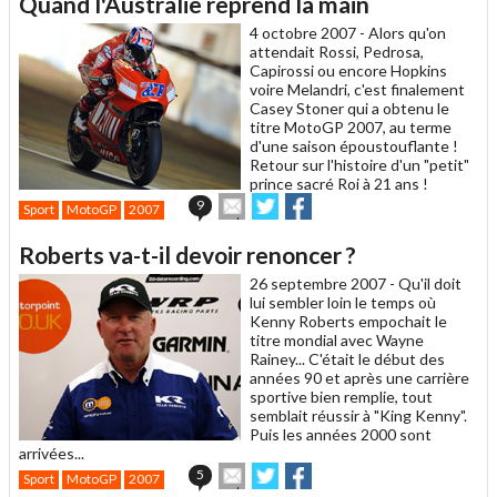
Quand l'Australie reprend la main
à
un
4 octobre 2007 -
Alors qu'on
ami
attendait Rossi, Pedrosa,
Capirossi ou encore Hopkins
voire Melandri, c'est finalement
Casey Stoner qui a obtenu le
titre MotoGP 2007, au terme
d'une saison époustouflante !
Retour sur l'histoire d'un "petit"
prince sacré Roi à 21 ans !
Envoyer
Partager
Partager
9
Sport
MotoGP
2007
cet
sur
sur
article
Twitter
Facebook
Roberts va-t-il devoir renoncer ?
à
un
26 septembre 2007 -
Qu'il doit
ami
lui sembler loin le temps où
Kenny Roberts empochait le
titre mondial avec Wayne
Rainey... C'était le début des
années 90 et après une carrière
sportive bien remplie, tout
semblait réussir à "King Kenny".
Puis les années 2000 sont
arrivées...
Envoyer
Partager
Partager
5
Sport
MotoGP
2007
cet
sur
sur