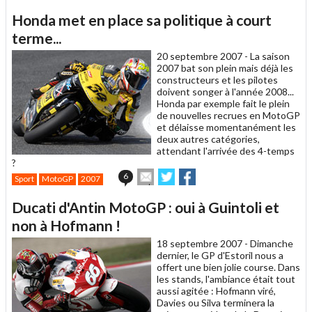
article
Twitter
Facebook
Honda met en place sa politique à court
à
un
terme...
ami
20 septembre 2007 -
La saison
2007 bat son plein mais déjà les
constructeurs et les pilotes
doivent songer à l'année 2008...
Honda par exemple fait le plein
de nouvelles recrues en MotoGP
et délaisse momentanément les
deux autres catégories,
attendant l'arrivée des 4-temps
?
Envoyer
Partager
Partager
6
Sport
MotoGP
2007
cet
sur
sur
article
Twitter
Facebook
Ducati d'Antin MotoGP : oui à Guintoli et
à
un
non à Hofmann !
ami
18 septembre 2007 -
Dimanche
dernier, le GP d'Estoril nous a
offert une bien jolie course. Dans
les stands, l'ambiance était tout
aussi agitée : Hofmann viré,
Davies ou Silva terminera la