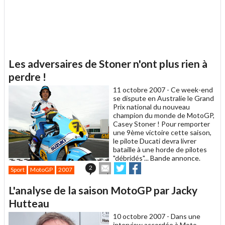
Les adversaires de Stoner n'ont plus rien à
perdre !
11 octobre 2007 -
Ce week-end
se dispute en Australie le Grand
Prix national du nouveau
champion du monde de MotoGP,
Casey Stoner ! Pour remporter
une 9ème victoire cette saison,
le pilote Ducati devra livrer
bataille à une horde de pilotes
"débridés"... Bande annonce.
Envoyer
Partager
Partager
2
Sport
MotoGP
2007
cet
sur
sur
article
Twitter
Facebook
L'analyse de la saison MotoGP par Jacky
à
un
Hutteau
ami
10 octobre 2007 -
Dans une
interview accordée à Moto-