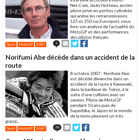
Net.Com, Jacky Hutteau, ancien
pilote privé en petites cylindrée
qui anime les retransmissions
125 et 250 sur Eurosport, nous
livre son analyse de l'actualité du
MotoGP et des performances
des pilotes français.
Envoyer
Partager
Partager
3
Sport
MotoGP
2007
cet
sur
sur
article
Twitter
Facebook
Norifumi Abe décède dans un accident de la
à
un
route
ami
8 octobre 2007 -
Norifumi Abe
est décédé dimanche dans un
accident de la route à Kawasaki,
dans la banlieue de Tokyo, à la
suite d'une collision avec un
camion. Pilote de MotoGP
pendant 10 ans puis de
Superbike, le Japon et le monde
de la moto pleurent un très
grand...
Envoyer
Partager
Partager
38
Sport
MotoGP
2007
cet
sur
sur
article
Twitter
Facebook