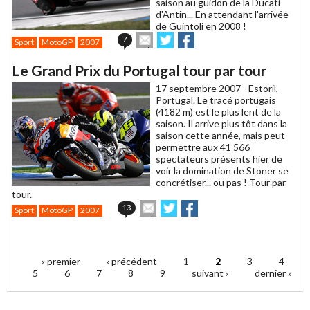
saison au guidon de la Ducati
d'Antin... En attendant l'arrivée
de Guintoli en 2008 !
Envoyer
Partager
Partager
7
Sport
MotoGP
2007
cet
sur
sur
article
Twitter
Facebook
Le Grand Prix du Portugal tour par tour
à
un
17 septembre 2007 -
Estoril,
ami
Portugal. Le tracé portugais
(4182 m) est le plus lent de la
saison. Il arrive plus tôt dans la
saison cette année, mais peut
permettre aux 41 566
spectateurs présents hier de
voir la domination de Stoner se
concrétiser... ou pas ! Tour par
tour.
Envoyer
Partager
Partager
13
Sport
MotoGP
2007
cet
sur
sur
article
Twitter
Facebook
.
à
un
« premier
‹ précédent
1
2
3
4
ami
Pages
5
6
7
8
9
suivant ›
dernier »