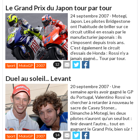
article
Twitter
Facebook
Le Grand Prix du Japon tour par tour
à
un
24 septembre 2007 -
Motegi,
ami
Japon. Les pilotes Bridgestone
ont l'habitude de briller sur ce
circuit utilisé en essais par le
manufacturier japonais : ils
s'imposent depuis trois ans.
C'est également le circuit
d'essais de Honda : Rossi n'y a
jamais gagné... Tour par tour.
Envoyer
Partager
Partager
12
Sport
MotoGP
2007
cet
sur
sur
article
Twitter
Facebook
Duel au soleil... Levant
à
un
20 septembre 2007 -
Une
ami
semaine après avoir gagné le GP
du Portugal, Valentino Rossi va
chercher à retarder à nouveau le
sacre de Casey Stoner...
Dimanche à Motegi, les deux
pilotes n'auront qu'un seul but :
finir devant l'autre... tout en
gagnant le Grand Prix, bien sûr !
Envoyer
Partager
Partager
14
Sport
MotoGP
2007
cet
sur
sur