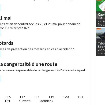
ager
Partager
Kaw
ebook
21 mai
10R
vidé
d'action décentralisée les 20 et 21 mai pour dénoncer
Net
tière 100% répressive.
ager
Partager
ebook
otards
Trid
Spor
èmes de protection des motards en cas d'accident ?
vidé
ager
Partager
nouv
ebook
a dangerosité d'une route
re reconnu responsable de la dangerosité d'une route ayant
ager
Partager
ebook
116
117
118
119
120
121
124
suivant ›
dernier »