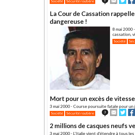
Société
Sécurité routière
cet
sur
sur
article
Twitter
Fac
La Cour de Cassation rappelle
à
un
dangereuse !
ami
8 mai 2000 
cassation, v
Société
Séc
Mort pour un excès de vitesse.
3 mai 2000 -
Course poursuite fatale pour un j
Envoyer
Part
3
Société
Sécurité routière
cet
sur
sur
article
Twitter
Fac
2 millions de casques neufs v
à
un
3 mai 2000 -
L'Italie vient d'étendre à tous le