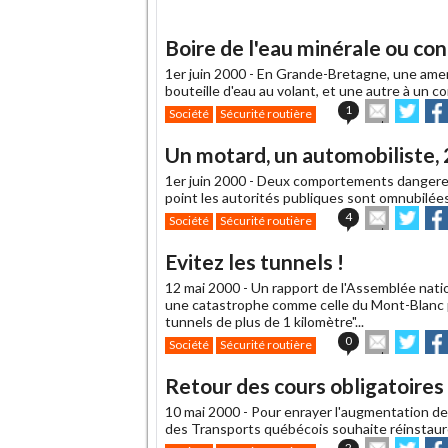
Boire de l'eau minérale ou cond
1er juin 2000 -
En Grande-Bretagne, une amend
bouteille d'eau au volant, et une autre à un
Envoyer
Part
1
Société
Sécurité routière
cet
sur
sur
article
Twitter
Fac
Un motard, un automobiliste, 2 
à
un
1er juin 2000 -
Deux comportements dangereux,
ami
point les autorités publiques sont omnubilées
Envoyer
Part
4
Société
Sécurité routière
cet
sur
sur
article
Twitter
Fac
Evitez les tunnels !
à
un
12 mai 2000 -
Un rapport de l'Assemblée natio
ami
une catastrophe comme celle du Mont-Blanc p
tunnels de plus de 1 kilomètre"...
Envoyer
Part
0
Société
Sécurité routière
cet
sur
sur
article
Twitter
Fac
Retour des cours obligatoire
à
un
10 mai 2000 -
Pour enrayer l'augmentation de
ami
des Transports québécois souhaite réinstaure
Envoyer
Part
2