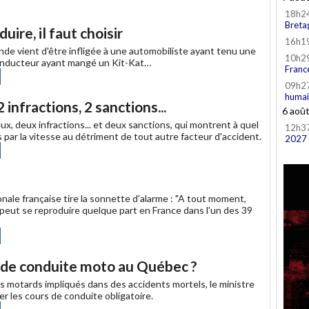
18h2
Breta
uire, il faut choisir
16h1
e vient d'être infligée à une automobiliste ayant tenu une
10h2
 conducteur ayant mangé un Kit-Kat…
Franc
ager
Partager
09h2
humai
ebook
infractions, 2 sanctions...
6 aoû
 deux infractions... et deux sanctions, qui montrent à quel
12h3
 par la vitesse au détriment de tout autre facteur d'accident.
2027
ager
Partager
ebook
nale française tire la sonnette d'alarme : "A tout moment,
eut se reproduire quelque part en France dans l'un des 39
ager
Partager
ebook
s de conduite moto au Québec ?
s motards impliqués dans des accidents mortels, le ministre
r les cours de conduite obligatoire.
ager
Partager