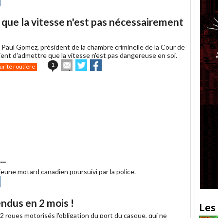
ebook
 que la vitesse n'est pas nécessairement
-
Paul Gomez, président de la chambre criminelle de la Cour de
ient d'admettre que la vitesse n'est pas dangereuse en soi.
Envoyer
Partager
Partager
1
urité routière
cet
sur
sur
article
Twitter
Facebook
à
un
ami
..
eune motard canadien poursuivi par la police.
ager
Partager
ebook
endus en 2 mois !
Les 
s 2 roues motorisés l'obligation du port du casque, qui ne