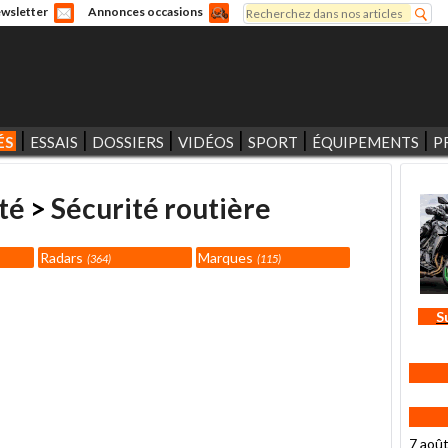
Rechercher
wsletter
Annonces occasions
Formulaire de recherche
ÉS
ESSAIS
DOSSIERS
VIDÉOS
SPORT
ÉQUIPEMENTS
P
té
>
Sécurité routière
Radars
Marques
364
115
S
7 aoû