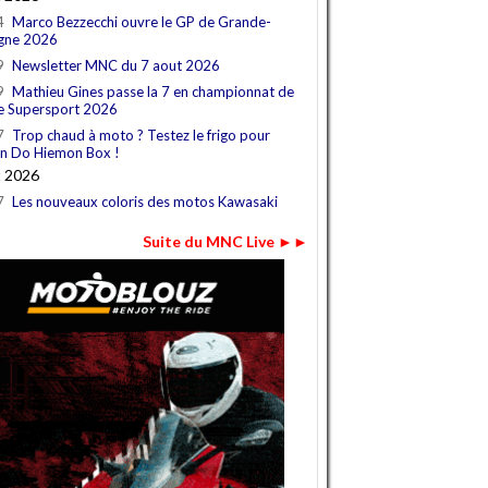
4
Marco Bezzecchi ouvre le GP de Grande-
gne 2026
9
Newsletter MNC du 7 aout 2026
9
Mathieu Gines passe la 7 en championnat de
e Supersport 2026
7
Trop chaud à moto ? Testez le frigo pour
n Do Hiemon Box !
t 2026
7
Les nouveaux coloris des motos Kawasaki
Suite du MNC Live ►►