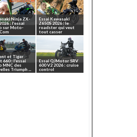
asaki
Ninja
ZX-
Essai
Kawasaki
2026
:
l'essai
Z650S
2026
:
le
o
sur
Moto-
roadster
qui
veut
.Com
tout
casser
ent
et
Tiger
t
660
:
l'essai
Essai
QJMotor
SRV
o
MNC
des
600
V2
2026
:
cruise
elles
Triumph
...
control