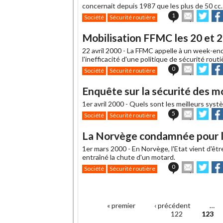
ami
concernait depuis 1987 que les plus de 50 cc.
Envoyer
Part
1
Société
Sécurité routière
cet
sur
sur
article
Twitter
Fac
Mobilisation FFMC les 20 et 
à
un
22 avril 2000 -
La FFMC appelle à un week-end 
ami
l'inefficacité d'une politique de sécurité rou
Envoyer
Part
0
Société
Sécurité routière
cet
sur
sur
article
Twitter
Fac
Enquête sur la sécurité des m
à
un
1er avril 2000 -
Quels sont les meilleurs syst
ami
Envoyer
Part
5
Société
Sécurité routière
cet
sur
sur
article
Twitter
Fac
La Norvège condamnée pour l
à
un
1er mars 2000 -
En Norvège, l'Etat vient d'êt
ami
entraîné la chute d'un motard.
Envoyer
Part
0
Société
Sécurité routière
cet
sur
sur
article
Twitter
Fac
.
à
un
« premier
‹ précédent
…
ami
Pages
122
123