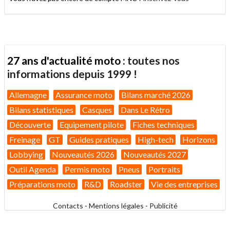
27 ans d'actualité moto :
toutes nos
informations depuis 1999 !
Allemagne
Assurance moto
Bilans marché 2026
Bilans statistiques
Casques
Dans Le Rétro
Découverte
Equipement pilote
Fiches techniques
Freinage
GT
Guides pratiques
High-tech
Horizons
Lobbying
Nouveautés 2026
Nouveautés 2027
Outil Agenda
Permis moto
Pneus
Portraits
Préparations moto
R&D
Roadster
Vie des entreprises
Contacts
-
Mentions légales
-
Publicité