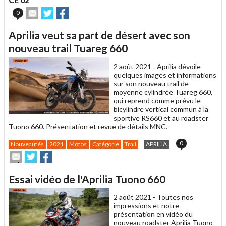
Envoyer
Partager
Partager
0
cet
sur
sur
article
Twitter
Facebook
Aprilia veut sa part de désert avec son
à
un
nouveau trail Tuareg 660
ami
2 août 2021 -
Aprilia dévoile
quelques images et informations
sur son nouveau trail de
moyenne cylindrée Tuareg 660,
qui reprend comme prévu le
bicylindre vertical commun à la
sportive RS660 et au roadster
Tuono 660. Présentation et revue de détails MNC.
0
Nouveautés
2021
Motos
Catégorie
Trail
APRILIA
Envoyer
Partager
Partager
cet
sur
sur
article
Twitter
Facebook
Essai vidéo de l'Aprilia Tuono 660
à
un
2 août 2021 -
Toutes nos
ami
impressions et notre
présentation en vidéo du
nouveau roadster Aprilia Tuono