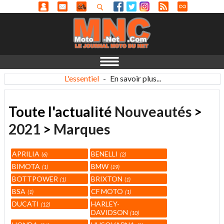
L'essentiel
-
En savoir plus...
Toute l'actualité
Nouveautés
>
2021
>
Marques
APRILIA
BENELLI
6
2
BIMOTA
BMW
1
19
BOTTPOWER
BRIXTON
1
1
BSA
CF MOTO
1
1
DUCATI
HARLEY-
12
DAVIDSON
10