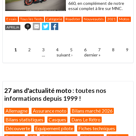
660, en complément de notre
essai complet à lire sur MNC.
Essais
Tous les Tests
Catégorie
Roadster
Nouveautés
2021
Motos
C
Envoyer
Partager
Partager
0
APRILIA
cet
sur
sur
article
Twitter
Facebook
.
à
un
1
2
3
4
5
6
7
8
9
ami
Pages
…
suivant ›
dernier »
27 ans d'actualité moto :
toutes nos
informations depuis 1999 !
Allemagne
Assurance moto
Bilans marché 2026
Bilans statistiques
Casques
Dans Le Rétro
Découverte
Equipement pilote
Fiches techniques