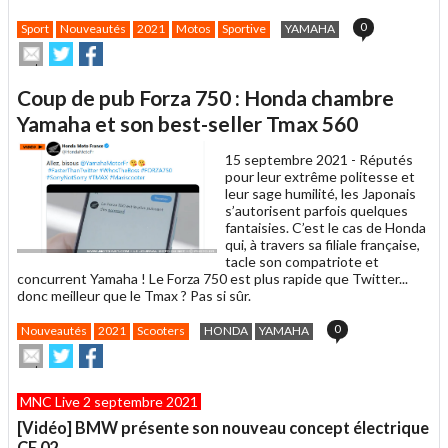
0
Sport
Nouveautés
2021
Motos
Sportive
YAMAHA
Envoyer
Partager
Partager
cet
sur
sur
article
Twitter
Facebook
Coup de pub Forza 750 : Honda chambre
à
un
Yamaha et son best-seller Tmax 560
ami
15 septembre 2021 -
Réputés
pour leur extrême politesse et
leur sage humilité, les Japonais
s’autorisent parfois quelques
fantaisies. C’est le cas de Honda
qui, à travers sa filiale française,
tacle son compatriote et
concurrent Yamaha ! Le Forza 750 est plus rapide que Twitter...
donc meilleur que le Tmax ? Pas si sûr.
0
Nouveautés
2021
Scooters
HONDA
YAMAHA
Envoyer
Partager
Partager
cet
sur
sur
article
Twitter
Facebook
MNC Live 2 septembre 2021
à
un
[Vidéo] BMW présente son nouveau concept électrique
ami
CE 02