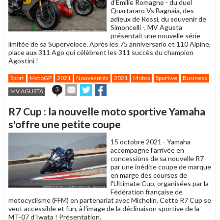
d’Emilie Romagne - du duel
Quartararo Vs Bagnaia, des
adieux de Rossi, du souvenir de
Simoncelli -, MV Agusta
présentait une nouvelle série
limitée de sa Superveloce. Après les 75 anniversario et 110 Alpine,
place aux 311 Ago qui célèbrent les 311 succès du champion
Agostini !
Sport
MotoGP
2021
Nouveautés
2021
Motos
Sportive
Business
Envoyer
Partager
Partager
3
MV AGUSTA
cet
sur
sur
article
Twitter
Facebook
R7 Cup : la nouvelle moto sportive Yamaha
à
un
s'offre une petite coupe
ami
15 octobre 2021 -
Yamaha
accompagne l'arrivée en
concessions de sa nouvelle R7
par une inédite coupe de marque
en marge des courses de
l'Ultimate Cup, organisées par la
Fédération française de
motocyclisme (FFM) en partenariat avec Michelin. Cette R7 Cup se
veut accessible et fun, à l'image de la déclinaison sportive de la
MT-07 d'Iwata ! Présentation.