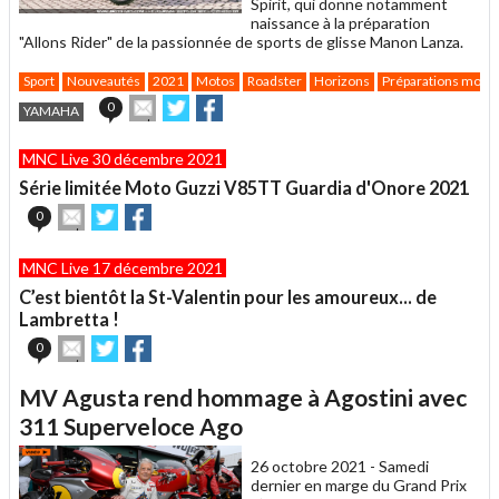
Spirit, qui donne notamment
naissance à la préparation
"Allons Rider" de la passionnée de sports de glisse Manon Lanza.
Sport
Nouveautés
2021
Motos
Roadster
Horizons
Préparations moto
Envoyer
Partager
Partager
0
YAMAHA
cet
sur
sur
article
Twitter
Facebook
MNC Live 30 décembre 2021
à
un
Série limitée Moto Guzzi V85TT Guardia d'Onore 2021
ami
Envoyer
Partager
Partager
0
cet
sur
sur
article
Twitter
Facebook
MNC Live 17 décembre 2021
à
un
C’est bientôt la St-Valentin pour les amoureux... de
ami
Lambretta !
Envoyer
Partager
Partager
0
cet
sur
sur
article
Twitter
Facebook
MV Agusta rend hommage à Agostini avec
à
un
311 Superveloce Ago
ami
26 octobre 2021 -
Samedi
dernier en marge du Grand Prix