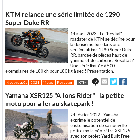
KTM relance une série limitée de 1290
Super Duke RR
14 mars 2023 -
Le "bestial"
roadster de KTM se décline pour
la deuxième fois dans une
version ultime 1290 Super Duke
RR, bardée de pièces haut de
gamme et de carbone. Résultat ?
Une série limitée à 500
exemplaires de 180 ch pour 180 kg à sec ! Présentation.
Envoyer
Partager
Partag
0
Nouveautés
2021
Motos
Roadster
KTM
cet
sur
sur
article
Twitter
Facebook
Yamaha XSR125 "Allons Rider" : la petite
à
un
moto pour aller au skatepark !
ami
24 février 2022 -
Yamaha
exprime le potentiel de
customisation de sa nouvelle
petite moto néo-rétro XSR125
avec son projet Yard Built Free