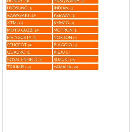
HONDA
HUSQVARNA
34
2
HYOSUNG
INDIAN
1
3
KAWASAKI
KEEWAY
15
1
KTM
KYMCO
12
1
MOTO GUZZI
MOTRON
5
1
MV AGUSTA
NORTON
3
1
PEUGEOT
PIAGGIO
4
2
QUADRO
RIEJU
1
1
ROYAL ENFIELD
SUZUKI
5
16
TRIUMPH
YAMAHA
6
29