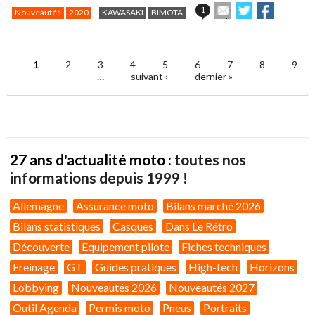
Envoyer
Partager
Partager
1
Nouveautés
2020
KAWASAKI
BIMOTA
cet
sur
sur
article
Twitter
Facebook
.
à
un
1
2
3
4
5
6
7
8
9
ami
Pages
…
suivant ›
dernier »
27 ans d'actualité moto :
toutes nos
informations depuis 1999 !
Allemagne
Assurance moto
Bilans marché 2026
Bilans statistiques
Casques
Dans Le Rétro
Découverte
Equipement pilote
Fiches techniques
Freinage
GT
Guides pratiques
High-tech
Horizons
Lobbying
Nouveautés 2026
Nouveautés 2027
Outil Agenda
Permis moto
Pneus
Portraits