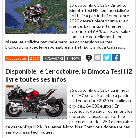
17 septembre 2020 -
L'inédite
Bimota Tesi H2 commercialisée
en Italie à partir du 1er octobre
2020 devrait bientôt arriver en
France. La marque italienne -
détenue à 49,9% par Kawasaki -
constitue actuellement son
réseau et sollicite naturellement les concessions vertes.
Explications avec le responsable marketing, Gianluca Galasso...
Envoyer
Partager
Partager
0
Nouveautés
2020
KAWASAKI
BIMOTA
cet
sur
sur
article
Twitter
Facebook
Disponible le 1er octobre, la Bimota Tesi H2
à
un
livre toutes ses infos
ami
15 septembre 2020 -
La Bimota
Tesi H2 sera disponible à partir
du 1er octobre 2020 en Italie au
prix de... 64 000 euros ! En
attendant de savoir comment les
motards français pourront se
procurer l'un des 250 exemplaire
de cette Ninja H2 à l'italienne, Moto-Net.Com vous donne toutes
ses données techniques.