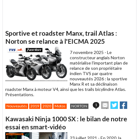
Sportive et roadster Manx, trail Atlas :
Norton se relance à l'EICMA 2025
7 novembre 2025 -
Le
constructeur anglais Norton
matérialise l'important plan de
relance de son propriétaire
indien TVS par quatre
nouveautés 2026 : la sportive
Manx R et sa déclinaison
roadster Manx à moteur V4, ainsi que les trails bicylindre Atlas.
Présentations.
Envoyer
Partager
Parta
1
Nouveautés
2019
2020
Motos
NORTON
cet
sur
sur
article
Twitter
Facebook
Kawasaki Ninja 1000 SX : le bilan de notre
à
un
essai en smart-vidéo
ami
23 juillet 2021 -
En 2020, la