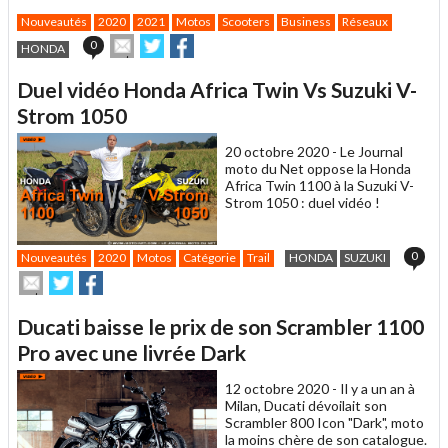
Nouveautés
2020
2021
Motos
Scooters
Business
Réseaux
Envoyer
Partager
Partager
0
HONDA
cet
sur
sur
article
Twitter
Facebook
Duel vidéo Honda Africa Twin Vs Suzuki V-
à
un
Strom 1050
ami
20 octobre 2020 -
Le Journal
moto du Net oppose la Honda
Africa Twin 1100 à la Suzuki V-
Strom 1050 : duel vidéo !
0
Nouveautés
2020
Motos
Catégorie
Trail
HONDA
SUZUKI
Envoyer
Partager
Partager
cet
sur
sur
article
Twitter
Facebook
Ducati baisse le prix de son Scrambler 1100
à
un
Pro avec une livrée Dark
ami
12 octobre 2020 -
Il y a un an à
Milan, Ducati dévoilait son
Scrambler 800 Icon "Dark", moto
la moins chère de son catalogue.