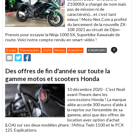
Z1000SX a changé de nom mais
pas de mission ni de
caractère(s)... et c’est tant
mieux ! Moto-Net.Com a profité
du lancement de la nouvelle ZX-
10R 2021 au circuit de Dijon-
Prenois pour essayer la Ninja 1000 SX, Superbike Kawasaki de
route. Voici notre compte-rendu en smart-vidéo !
0
Essais
Nouveautés
2020
Motos
Routière
KAWASAKI
Envoyer
Partager
Partager
cet
sur
sur
article
Twitter
Facebook
Des offres de fin d'année sur toute la
à
un
gamme motos et scooters Honda
ami
10 décembre 2020 -
C'est Noël
avant l'heure dans les
concessions Honda ! La marque
ailée accorde 300 euros d'aide à
la reprise sur l'ensemble de sa
gamme, ainsi que des offres de
location avec option d'achat
(LOA) sur ses deux modèles phare : l'Africa Twin 1100 et le PCX
125. Explications.