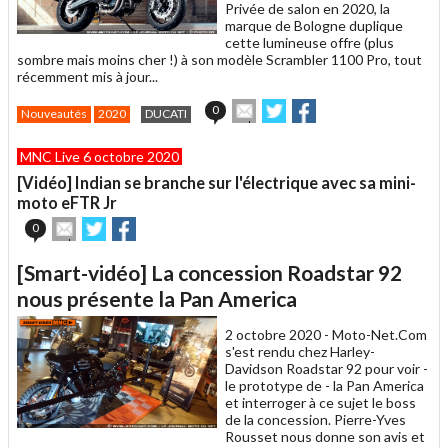
Privée de salon en 2020, la
marque de Bologne duplique
cette lumineuse offre (plus
sombre mais moins cher !) à son modèle Scrambler 1100 Pro, tout
récemment mis à jour...
Envoyer
Partager
Partager
0
Nouveautés
2020
DUCATI
cet
sur
sur
article
Twitter
Facebook
MNC Live 6 octobre 2020
à
un
[Vidéo] Indian se branche sur l'électrique avec sa mini-
ami
moto eFTR Jr
Envoyer
Partager
Partager
0
cet
sur
sur
article
Twitter
Facebook
[Smart-vidéo] La concession Roadstar 92
à
un
nous présente la Pan America
ami
2 octobre 2020 -
Moto-Net.Com
s'est rendu chez Harley-
Davidson Roadstar 92 pour voir -
le prototype de - la Pan America
et interroger à ce sujet le boss
de la concession. Pierre-Yves
Rousset nous donne son avis et