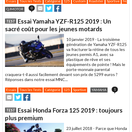
Essais
Tous les Tests
Catégorie
125
Custom
Roadster
Sportive
Nouv
Envoyer
Partager
Partager
0
QJMOTOR
cet
sur
sur
article
Twitter
Facebook
Essai Yamaha YZF-R125 2019 : Un
TEST
à
un
sacré coût pour les jeunes motards
ami
10 janvier 2019 -
La troisième
génération de Yamaha YZF-R125
va fracturer la rétine de tous les
jeunes permis A1, avec sa
plastique de rêve et ses
équipements de pointe ! Mais le
porte-monnaie parental
craquera-t-il aussi facilement devant son prix de 5299 euros ?
Réponses dans notre essai MNC...
1
Essais
Tous les Tests
Catégorie
125
Sportive
YAMAHA
Envoyer
Partager
Partager
cet
sur
sur
article
Twitter
Facebook
Essai Honda Forza 125 2019 : toujours
TEST
à
un
plus premium
ami
23 juillet 2018 -
Parce que Honda