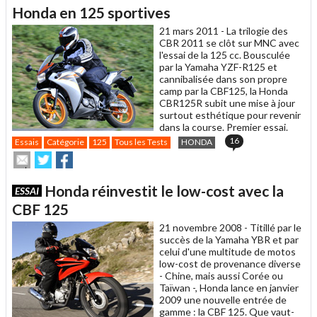
un
Honda en 125 sportives
ami
21 mars 2011 -
La trilogie des
CBR 2011 se clôt sur MNC avec
l'essai de la 125 cc. Bousculée
par la Yamaha YZF-R125 et
cannibalisée dans son propre
camp par la CBF125, la Honda
CBR125R subit une mise à jour
surtout esthétique pour revenir
dans la course. Premier essai.
16
Essais
Catégorie
125
Tous les Tests
HONDA
Envoyer
Partager
Partager
cet
sur
sur
article
Twitter
Facebook
Honda réinvestit le low-cost avec la
ESSAI
à
un
CBF 125
ami
21 novembre 2008 -
Titillé par le
succès de la Yamaha YBR et par
celui d'une multitude de motos
low-cost de provenance diverse
- Chine, mais aussi Corée ou
Taïwan -, Honda lance en janvier
2009 une nouvelle entrée de
gamme : la CBF 125. Que vaut-