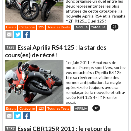
donc organisé un duel entre les
deux représentantes les plus
affûtées de cette catégorie : la
nouvelle Aprilia RS4 et la Yamaha
YZF-R125... Duel 125 !
23
Essais
Catégorie
125
Tous les Duels
APRILIA
YAMAHA
Envoyer
Partager
Partager
cet
sur
sur
article
Twitter
Facebook
Essai Aprilia RS4 125 : la star des
TEST
à
un
cours(es) de récré !
ami
1er juin 2011 -
Amateurs de
motos 2-temps sportives, sortez
vos mouchoirs : l'Aprilia RS 125
tire sa révérence, victime des
normes antipollution. La magie
opère-t-elle toujours avec sa
remplaçante, la nouvelle et ultra-
racée RS4 125 4-T ? Premier
essai.
18
Essais
Catégorie
125
Tous les Tests
APRILIA
Envoyer
Partager
Partager
cet
sur
sur
article
Twitter
Facebook
Essai CBR125R 2011 : le retour de
TEST
à