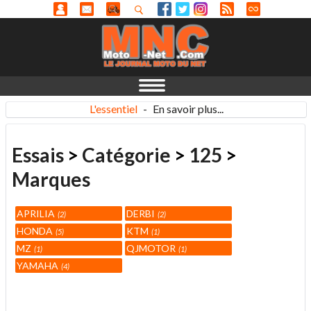
L'essentiel
-
En savoir plus...
Essais
>
Catégorie
>
125
>
Marques
APRILIA
DERBI
2
2
HONDA
KTM
5
1
MZ
QJMOTOR
1
1
YAMAHA
4