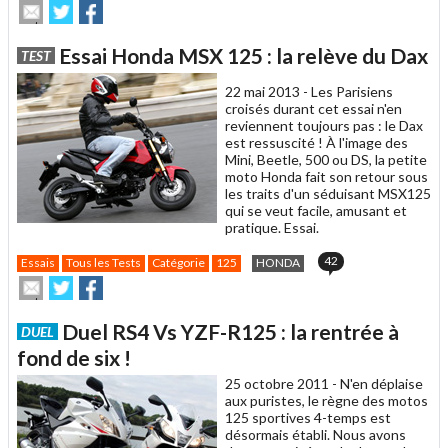
Envoyer
Partager
Partager
cet
sur
sur
article
Twitter
Facebook
Essai Honda MSX 125 : la relève du Dax
TEST
à
un
22 mai 2013 -
Les Parisiens
ami
croisés durant cet essai n'en
reviennent toujours pas : le Dax
est ressuscité ! À l'image des
Mini, Beetle, 500 ou DS, la petite
moto Honda fait son retour sous
les traits d'un séduisant MSX125
qui se veut facile, amusant et
pratique. Essai.
42
Essais
Tous les Tests
Catégorie
125
HONDA
Envoyer
Partager
Partager
cet
sur
sur
article
Twitter
Facebook
Duel RS4 Vs YZF-R125 : la rentrée à
DUEL
à
un
fond de six !
ami
25 octobre 2011 -
N'en déplaise
aux puristes, le règne des motos
125 sportives 4-temps est
désormais établi. Nous avons