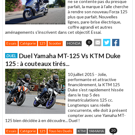
ne se contente pas du presque
parfait, la marque à l’aile cherche
à rendre son nouveau Forza 125
plus que parfait. Nouvelles
lignes, pare-brise électrique,
coffre agrandi et autres
aménagements s'inscrivent dans cet objectif. Essai.
Envoyer
Partager
Partage
0
Essais
Catégorie
125
Scooter
HONDA
cet
sur
sur
article
Twitter
Facebook
Duel Yamaha MT-125 Vs KTM Duke
DUEL
à
un
125 : à couteaux tirés...
ami
10 juillet 2015 -
Jolie,
performante et attractive
financièrement, la KTM 125
Duke s'est rapidement hissée
dans le top 5 des
immatriculations 125 cc.
Longtemps sans réelle
concurrente, elle doit à présent
compter avec une Yamaha MT-
125 bien décidée à en découdre... Duel !
20
Essais
Catégorie
125
Tous les Duels
KTM
YAMAHA