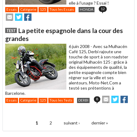
elle à l'usage ? Essai !
12
Essais
Catégorie
125
Tous les Essais
HONDA
Envoyer
Partager
Partager
cet
sur
sur
article
Twitter
Facebook
La petite espagnole dans la cour des
TEST
à
un
grandes
ami
6 juin 2008 -
Avec sa Mulhacén
Café 125, Derbi rajoute une
touche de sport à son roadster
original Mulhacén 125 : grâce à
des équipements de qualité, la
petite espagnole compte bien
régner sur la ville et ses
alentours. Moto-Net.Com a
testé ses prétentions à
Barcelone.
Envoyer
Partager
Part
8
Essais
Catégorie
125
Tous les Tests
DERBI
cet
sur
sur
article
Twitter
Faceboo
.
à
un
1
2
suivant ›
dernier »
ami
Pages