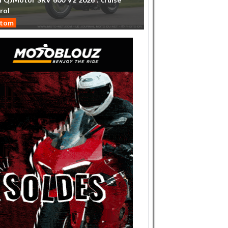
rol
stom