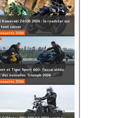
i
Kawasaki
Z650S
2026
:
le
roadster
qui
tout
casser
veautés 2026
ent
et
Tiger
Sport
660
:
l'essai
vidéo
C
des
nouvelles
Triumph
2026
veautés 2026
i
QJMotor
SRV
600
V2
2026
:
cruise