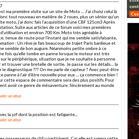
07
cont
t ma première visite sur un site de Moto … J’ai choisi celui là
Cu
is donc tout nouveau en matière de 2 roues, plus un sénior qu’un
tite moto, j’ai donc fais l’acquisition d’une CBF 125cm3 Après
tion. Suite aux articles de ce forum voici mes premières
d’utilisation et environ 700 Km. Moto très agréable à
e, tenue de route pour l’instant qui me semble satisfaisante,
mmation : Un rêve je fais beaucoup de trajet Paris banlieue et
ci me semble de bon augure. Néanmoins petite ombre à ce
ème fois qu’elle tombe en panne lorsque le moteur est très
s sur le périphérique, situation que je ne souhaite à personne
 et trouver une bretelle de sortie. Je passe sur les détails… la
r le diagnostique ??? On me parle de capteur ? Avec peut-être
 panne à l’air d’être nouvelle pour eux … ça commence bien !
ur cette espace de commentaire sera des plus positifs Pour
raient avoir ce genre de mésaventure. Sincèrement au monde
aler un abus
vec la yzf dont la position est fatigante...
aler un abus
 les possesseurs de cbf y participent. Car elle est sympa cette