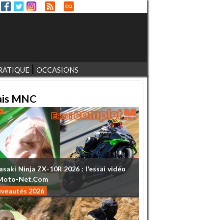
RATIQUE
OCCASIONS
ais MNC
asaki
Ninja
ZX-10R
2026
:
l'essai
vidéo
Moto-Net.Com
veautés 2026