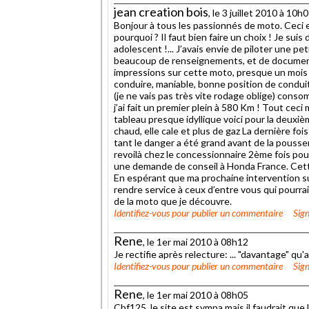
jean creation bois
, le 3 juillet 2010 à 10h
Bonjour à tous les passionnés de moto. Ceci es
pourquoi ? Il faut bien faire un choix ! Je su
adolescent !... J’avais envie de piloter une pe
beaucoup de renseignements, et de documenta
impressions sur cette moto, presque un mois 
conduire, maniable, bonne position de conduit
(je ne vais pas très vite rodage oblige) conso
j’ai fait un premier plein à 580 Km ! Tout ce
tableau presque idyllique voici pour la deuxi
chaud, elle cale et plus de gaz La dernière foi
tant le danger a été grand avant de la pousser
revoilà chez le concessionnaire 2ème fois pou
une demande de conseil à Honda France. Cette
En espérant que ma prochaine intervention s
rendre service à ceux d’entre vous qui pour
de la moto que je découvre.
Identifiez-vous
pour publier un commentaire
Sign
Rene
, le 1er mai 2010 à 08h12
Je rectifie après relecture: ... "davantage" qu'a
Identifiez-vous
pour publier un commentaire
Sign
Rene
, le 1er mai 2010 à 08h05
Cbf125, le site est sympa mais il faudrait que