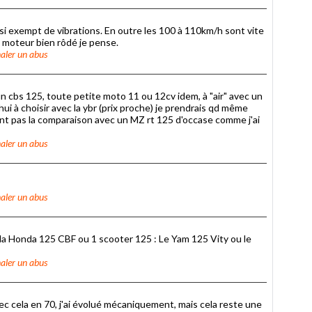
asi exempt de vibrations. En outre les 100 à 110km/h sont vite
e moteur bien rôdé je pense.
aler un abus
 cbs 125, toute petite moto 11 ou 12cv idem, à "air" avec un
i à choisir avec la ybr (prix proche) je prendrais qd même
tient pas la comparaison avec un MZ rt 125 d'occase comme j'ai
aler un abus
aler un abus
 la Honda 125 CBF ou 1 scooter 125 : Le Yam 125 Vity ou le
aler un abus
c cela en 70, j'ai évolué mécaniquement, mais cela reste une