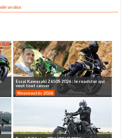
aler un abus
o
Essai
Kawasaki
Z650S
2026
:
le
roadster
qui
veut
tout
casser
Nouveautés 2026