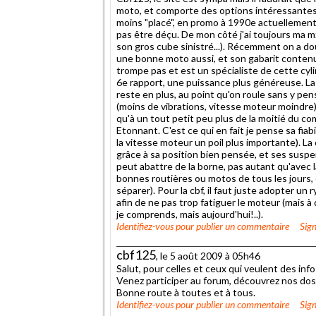
moto, et comporte des options intéressantes 
moins "placé", en promo à 1990e actuellement.
pas être déçu. De mon côté j'ai toujours ma m
son gros cube sinistré...). Récemment on a d
une bonne moto aussi, et son gabarit contenu 
trompe pas et est un spécialiste de cette cylin
6e rapport, une puissance plus généreuse. La c
reste en plus, au point qu'on roule sans y pen
(moins de vibrations, vitesse moteur moindre)
qu'à un tout petit peu plus de la moitié du co
Etonnant. C'est ce qui en fait je pense sa fia
la vitesse moteur un poil plus importante). La
grâce à sa position bien pensée, et ses suspe
peut abattre de la borne, pas autant qu'avec l
bonnes routières ou motos de tous les jours, c
séparer). Pour la cbf, il faut juste adopter u
afin de ne pas trop fatiguer le moteur (mais
je comprends, mais aujourd'hui!..).
Identifiez-vous
pour publier un commentaire
Sign
cbf125
, le 5 août 2009 à 05h46
Salut, pour celles et ceux qui veulent des in
Venez participer au forum, découvrez nos dos
Bonne route à toutes et à tous.
Identifiez-vous
pour publier un commentaire
Sign