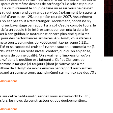
(peut-être même des bas de carénage?). Le prix est pour le
 Ca vaut vraiment le coup de faire un essai, vous ne devriez
z rt, qui nous rend de grands services (notamment lorsqu'on a
oublé d'une autre 125, une petite cb..r de 2007. Assurément
n'y est pas tout à fait étranger. Décidément, honda ne s'y
drée. L'avantage par rapport à la cbf, c'est le compte tours, le
bf a un couple très intéressant pour son prix, la cbr a le
ser à son guidon, le moteur est encore plus aisé que la mz
 pour des performances similaires. A 90km/h, vous n'êtes à
mpte tours, soit moins de 7000trs/min (zone rouge à 11)...
bilité et sa capacité à cruiser à rythme soutenu comme la mz (à
 cbR n'est pas en reste niveau confort, quoiqu'on en pense,
nsions de bonne qualité. On a vraiment l'impression qu'on
a yzf dont la position est fatigante. Cbf et Cbr sont de
omme la mz que j'ai toujours (dont je n'arrive pas à me
n rythme de 10km/h de moins environ par rapport aux 2autres,
 à quand un compte tours quand même! sur mon ex cbs des 70's
aler un abus
fos sur cette petite moto, rendez-vous sur www.cbf125.fr ;)
siers, les news du constructeur et des équipementiers.
aler un abus