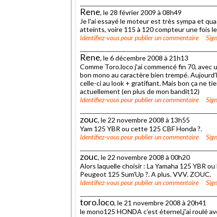
Rene
, le 28 février 2009 à 08h49
Je l'ai essayé le moteur est très sympa et qu
atteints, voire 115 à 120 compteur une fois l
Identifiez-vous
pour publier un commentaire
Sign
Rene
, le 6 décembre 2008 à 21h13
Comme Toro.loco j'ai commencé fin 70, avec un
bon mono au caractère bien trempé. Aujourd'hu
celle-ci au look + gratifiant. Mais bon ça ne 
actuellement (en plus de mon bandit12)
Identifiez-vous
pour publier un commentaire
Sign
zouc
, le 22 novembre 2008 à 13h55
Yam 125 YBR ou cette 125 CBF Honda ?.
Identifiez-vous
pour publier un commentaire
Sign
zouc
, le 22 novembre 2008 à 00h20
Alors laquelle choisir : La Yamaha 125 YBR ou
Peugeot 125 Sum'Up ?. A plus. VVV. ZOUC.
Identifiez-vous
pour publier un commentaire
Sign
toro.loco
, le 21 novembre 2008 à 20h41
le mono125 HONDA c'est éternel,j'ai roulé ave