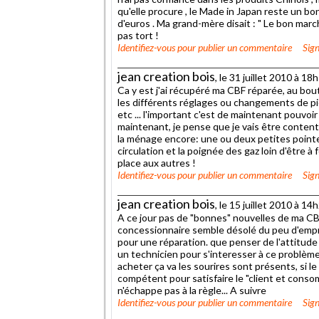
qu'elle procure , le Made in Japan reste un b
d'euros . Ma grand-mère disait : " Le bon marc
pas tort !
Identifiez-vous
pour publier un commentaire
Sign
jean creation bois
, le 31 juillet 2010 à 18
Ca y est j'ai récupéré ma CBF réparée, au bou
les différents réglages ou changements de p
etc ... l'important c'est de maintenant pouvoir 
maintenant, je pense que je vais être conten
la ménage encore: une ou deux petites pointe
circulation et la poignée des gaz loin d'être 
place aux autres !
Identifiez-vous
pour publier un commentaire
Sign
jean creation bois
, le 15 juillet 2010 à 14
A ce jour pas de "bonnes" nouvelles de ma CBF
concessionnaire semble désolé du peu d'empr
pour une réparation. que penser de l'attitude
un technicien pour s'interesser à ce problèm
acheter ça va les sourires sont présents, si le
compétent pour satisfaire le "client et con
n'échappe pas à la règle... A suivre
Identifiez-vous
pour publier un commentaire
Sign