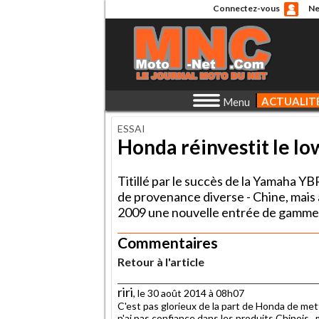
Connectez-vous
Ne
ACTUALIT
Menu
ESSAI
Honda réinvestit le lo
Titillé par le succès de la Yamaha YB
de provenance diverse - Chine, mais 
2009 une nouvelle entrée de gamme : 
Commentaires
Retour à l'article
riri
, le 30 août 2014 à 08h07
C'est pas glorieux de la part de Honda de me
n'ai pas confiance dans les produits Chinois ,