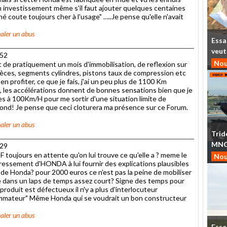
on investissement même s'il faut ajouter quelques centaines
hé coute toujours cher à l'usage" …..Je pense qu'elle n'avait
aler un abus
Essa
veut
h52
Nou
t de pratiquement un mois d'immobilisation, de reflexion sur
ièces, segments cylindres, pistons taux de compression etc
en profiter, ce que je fais, j'ai un peu plus de 1100 Km
t, les accélérations donnent de bonnes sensations bien que je
s à 100Km/H pour me sortir d'une situation limite de
à fond! Je pense que ceci cloturera ma présence sur ce Forum.
aler un abus
Trid
MN
h29
 toujours en attente qu'on lui trouve ce qu'elle a ? meme le
Nou
essement d'HONDA à lui fournir des explications plausibles
 de Honda? pour 2000 euros ce n'est pas la peine de mobiliser
e dans un laps de temps assez court? Signe des temps pour
 produit est défectueux il n'y a plus d'interlocuteur
sommateur" Même Honda qui se voudrait un bon constructeur
aler un abus
Essa