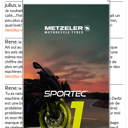
julius
, le 20 août 2009 à 21h51
Je souhaite acheter une mulhacén 125 classique ou
café...J'hésite...Il parait,selon un revendeur, que la "café" serait un
peu plus puissante au niveau du moteur.Est-ce possible? Sinon,
quel look! A part peut-etre les jantes à batons...Bonne virée!
Identifiez-vous
pour publier un commentaire
Signaler un abus
Rene
, le 6 février 2009 à 23h59
Ah oui au fait, faites-vous votre propre opinion, surtout lorsque
les avis des essayeurs sont aussi contradictoires au sujet d'une
même moto. On dirait parfois que les avis sont indexés sur le
chiffre des ventes. Dithyrambiques au début, ils deviennent de
plus en plus critiques ensuite, bizarre non? Comme de tester des
machines (surtout les 125cm3!) NON RODEES! Débile!
Identifiez-vous
pour publier un commentaire
Signaler un abus
Rene
, le 6 février 2009 à 23h44
Tu as raison Moonlight, je pense aussi que c'est une bonne
machine dont la fiabilité est à prouver comme tu disais. Mais Derbi
est une bonne marque et je pense que tu ne devrais pas avoir de
problème à te faire prendre sous garantie les (petits je l'espère)
problèmes. L'an dernier je cherchais une deuxième moto pour moi
et mon fils de 16ans. J'ai essayé la Terra mais ai été déçu du
manque de confort. Côté moteur, j'ai constaté une grande plage
de régime mais je n'ai pu l'aprécier à sa juste valeur car trop neuf