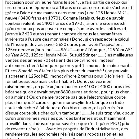
l'occasion pour un jeune "sans le sou" . Je fais partie de ceux qui
ont connu une époque ou à 18 ans on était content de s'acheter (
grâce à l'aide de ma maman dans mon cas ) une 125 Honda MK4
neuve ( 3400 frans en 1970 ) . Comme j'étais curieux de savoir
combien valent les 3400 francs de 1970 , j'ai pris le site insee.fr
qu'on ne peux pas accuser de complaisance avec les chiffres et
j'arrive à 3620 euros ( tenant compte de tous les paramètres
inhérents à l'usure des monnaies ) Donc , si on respecte le calcul
de l'Insee je devrais payer 3620 euros pour avoir l''équivalent
125cc neuve aujourd'hui ........SAUF......que à l'époque , 125 Yam AS1
ou Yam AS2 , 125cc Honda MK4 , Suzuki Stinger .......( les meilleures
ventes des années 70 ) étaient des bi-cylindres , moteur
autrement cher à fabriquer que nos petits monos de maintenant .
Et ces 3 modèles étaient les plus chers du marché ! ( on pouvait
s'acheter la 125cc MZ , monocylindre 2 temps pour 3 fois rien - Ca
fumait beaucoup mais c'était fiable ) . Donc , suivez mon
raisonnement , on paie aujourd'hui entre 4100 et 4300 euros des
bécanes qu'on devrait payer 3600 euros et donc , pour plus cher ,
on a moins ! Qu'on ne me raconte pas que l'électronique coute
plus cher que 2 carbus , qu'un mono-cylindre fabriqué en Inde
coute plus cher à fabriquer qu'un bi au Japon , et qu'un frein à
disque coute plus cher qu'un tambour ! .........Je suis trop vieux pour
qu'on prenne mes vessies pour des lanternes et suffisamment
travaillé dans l'industrie pour savoir ce que c'est qu'un PRU ( prix
de revient usine )....... Avec les progrès de l'industrialisation , des
rendements , les économies réalisés par la robotisation et les