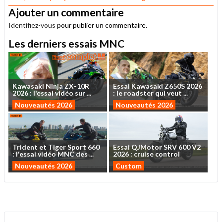
Ajouter un commentaire
Identifiez-vous
pour publier un commentaire.
Les derniers essais MNC
Kawasaki
Ninja
ZX-10R
Essai
Kawasaki
Z650S
2026
2026
:
l'essai
vidéo
sur
...
:
le
roadster
qui
veut
...
Nouveautés 2026
Nouveautés 2026
Trident
et
Tiger
Sport
660
Essai
QJMotor
SRV
600
V2
:
l'essai
vidéo
MNC
des
...
2026
:
cruise
control
Nouveautés 2026
Custom