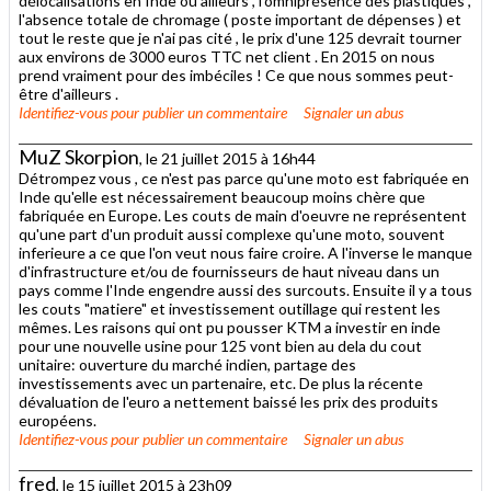
délocalisations en Inde ou ailleurs , l'omniprésence des plastiques ,
l'absence totale de chromage ( poste important de dépenses ) et
tout le reste que je n'ai pas cité , le prix d'une 125 devrait tourner
aux environs de 3000 euros TTC net client . En 2015 on nous
prend vraiment pour des imbéciles ! Ce que nous sommes peut-
être d'ailleurs .
Identifiez-vous
pour publier un commentaire
Signaler un abus
MuZ Skorpion
, le 21 juillet 2015 à 16h44
Détrompez vous , ce n'est pas parce qu'une moto est fabriquée en
Inde qu'elle est nécessairement beaucoup moins chère que
fabriquée en Europe. Les couts de main d'oeuvre ne représentent
qu'une part d'un produit aussi complexe qu'une moto, souvent
inferieure a ce que l'on veut nous faire croire. A l'inverse le manque
d'infrastructure et/ou de fournisseurs de haut niveau dans un
pays comme l'Inde engendre aussi des surcouts. Ensuite il y a tous
les couts "matiere" et investissement outillage qui restent les
mêmes. Les raisons qui ont pu pousser KTM a investir en inde
pour une nouvelle usine pour 125 vont bien au dela du cout
unitaire: ouverture du marché indien, partage des
investissements avec un partenaire, etc. De plus la récente
dévaluation de l'euro a nettement baissé les prix des produits
européens.
Identifiez-vous
pour publier un commentaire
Signaler un abus
fred
, le 15 juillet 2015 à 23h09