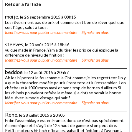
Retour à l'article
moi je
, le 26 septembre 2015 à 08h15
Les rêves n' ont pas de prix et comme c'est bon de rêver quel que
soit l' âge , salut à tous .
Identifiez-vous
pour publier un commentaire
Signaler un abus
steeves
, le 20 août 2015 à 18h46
vu que made in France ,Yam a du tirer les prix ce qui explique la
différence de niveau de finition !
Identifiez-vous
pour publier un commentaire
Signaler un abus
beddoe
, le 12 août 2015 à 20h57
Ah les bi petent le feu comme la Cbt comme je les regrettent il n y
a que la cbr ancien modèle pour lui tenr tete et lui ressembler. J en
chèche un à 1000 roros maxi et sans trop de bornes d ailleurs Si
les chinois pouvaient refaire la même. (La cbt) se serait la bonne
idée. Avec la mode vintage qui sait ?
Identifiez-vous
pour publier un commentaire
Signaler un abus
Rene
, le 28 juillet 2015 à 20h05
Enfin l'assemblage est en France, donc ce n'est pas spécialement
économique et il s'agit de 125 haut de gamme si on peut dire.
Petits moteurs hi-tech efficaces, gaharit et finitions à l'avenant.