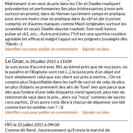
Maintenant si on veut du prix dans les Cbr et Daelim roadsport
polyvalentes et performantes (les plus intéressantes à mon avis
surtout en promo), dans du Vanvan sacrément sympa et pratique,
pour encore moins cher et pratique dans du cbf et ybr (custom
compris), et d'autres marques comme Mash (originales surtout les
scrambler et racer), Daelim daystar roadwin, Sym wolf, kymco
pulsar et ck1, etc... Autre précision, l'Yzf est une sportivo routière
agréable (et efficace) malgré l'appui sur les poignets (soulagés dès
70kmh :-)
Identifiez-vous
pour publier un commentaire
Signaler un abus
Le Gnac
, le 28 juillet 2015 à 11h09
Je suis assez d'accord avec Riri, au bémol près que de nos jours, où
le paraître et l'illogisme sont rois (...), le juste prix d'un objet est
tout simplement celui que son client est près à mettre... On ne
compte plus l'injustifiable dans les tarif de ceci et de cela, de plus
en plus d'objets se prennent des airs de "luxe" rien que parce que
dès que l'ombre d'une telle étiquette s'entr'aperçoit, plus rien de
rationnel de vaut dans le prix... alors oui "nous" sommes de sacrés
cons parfois.. D'un autre coté, libre à chacun de dépenser son blé
comme bon lui semble, non ? :-))
Identifiez-vous
pour publier un commentaire
Signaler un abus
riri
, le 22 juillet 2015 à 09h36
Comme dit René , heureusement qu'il reste le marché de