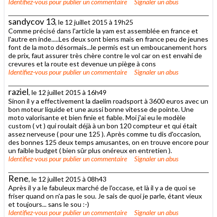
Identifiez-vous
pour publier un commentaire
Signaler un abus
sandycov 13
, le 12 juillet 2015 à 19h25
Comme précisé dans l'article la yam est assemblée en france et
l'autre en inde.....Les deux sont biens mais en france peu de jeunes
font de la moto désormais...le permis est un emboucanement hors
de prix, faut assurer très chère contre le vol car on est envahi de
crevures et la route est devenue un piège à cons
Identifiez-vous
pour publier un commentaire
Signaler un abus
raziel
, le 12 juillet 2015 à 16h49
Sinon il y a effectivement la daelim roadsport à 3600 euros avec un
bon moteur liquide et une aussi bonne vitesse de pointe. Une
moto valorisante et bien finie et fiable. Moi j'ai eu le modèle
custom ( vt ) qui roulait déjà à un bon 120 compteur et qui était
assez nerveuse ( pour une 125 ). Après comme tu dis d'occasion,
des bonnes 125 deux temps amusantes, on en trouve encore pour
un faible budget ( bien sûr plus onéreux en entretien ).
Identifiez-vous
pour publier un commentaire
Signaler un abus
Rene
, le 12 juillet 2015 à 08h43
Après il y a le fabuleux marché de l'occase, et là il y a de quoi se
friser quand on n'a pas le sou. Je sais de quoi je parle, étant vieux
et toujours... sans le sou :-)
Identifiez-vous
pour publier un commentaire
Signaler un abus