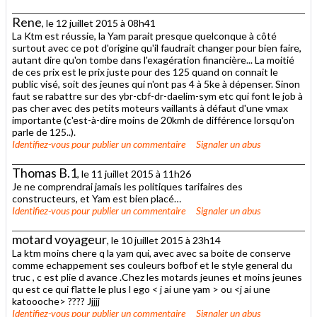
Rene
, le 12 juillet 2015 à 08h41
La Ktm est réussie, la Yam parait presque quelconque à côté
surtout avec ce pot d'origine qu'il faudrait changer pour bien faire,
autant dire qu'on tombe dans l'exagération financière... La moitié
de ces prix est le prix juste pour des 125 quand on connait le
public visé, soit des jeunes qui n'ont pas 4 à 5ke à dépenser. Sinon
faut se rabattre sur des ybr-cbf-dr-daelim-sym etc qui font le job à
pas cher avec des petits moteurs vaillants à défaut d'une vmax
importante (c'est-à-dire moins de 20kmh de différence lorsqu'on
parle de 125..).
Identifiez-vous
pour publier un commentaire
Signaler un abus
Thomas B.1
, le 11 juillet 2015 à 11h26
Je ne comprendrai jamais les politiques tarifaires des
constructeurs, et Yam est bien placé…
Identifiez-vous
pour publier un commentaire
Signaler un abus
motard voyageur
, le 10 juillet 2015 à 23h14
La ktm moins chere q la yam qui, avec avec sa boite de conserve
comme echappement ses couleurs bofbof et le style general du
truc , c est plie d avance .Chez les motards jeunes et moins jeunes
qu est ce qui flatte le plus l ego < j ai une yam > ou <j ai une
katoooche> ???? Jjjjj
Identifiez-vous
pour publier un commentaire
Signaler un abus