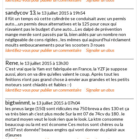
sandycov 13
, le 13 juillet 2015 à 19h54
il fût un temps où cette cylindrée se conduisait avec un permis
auto....un permis deux alternatives et la 125 pour ceux qui
n'avaient pas le budget d'une auto....Les dalpé de prévention
mange merde sont passés par là, bien aidés par un nombre non
négligeable de cons rigides , les mêmes qui aujourd'hui réclament
moults emboucanements pour les scooters 3 roues
Identifiez-vous
pour publier un commentaire
Signaler un abus
Rene
, le 13 juillet 2015 à 13h30
C'est vrai que la Yam est fabriquée en France, la YZF je suppose
aussi, alors on va dire qu'elles valent le coup. Après tout les
finitions n'ont pas grand chose à envier aux grandes et les petits
moteurs sont chiadés et fiables :-)
Identifiez-vous
pour publier un commentaire
Signaler un abus
bigtwinmt
, le 13 juillet 2015 à 07h04
les pneus large (150) sont ridicules ma 750 breva a des 130 et ça
va très bien ah c'est plus mode Sur la mt 07 de 74cv du 180 . le
motard moyen veut le look rien que le look. La ktm consomme
beaucoup ou la mt est économe Ces motos sont chères ou la
mt07 est donnée? beaux engins qui vont donner du plaisir aux
d'jeunes