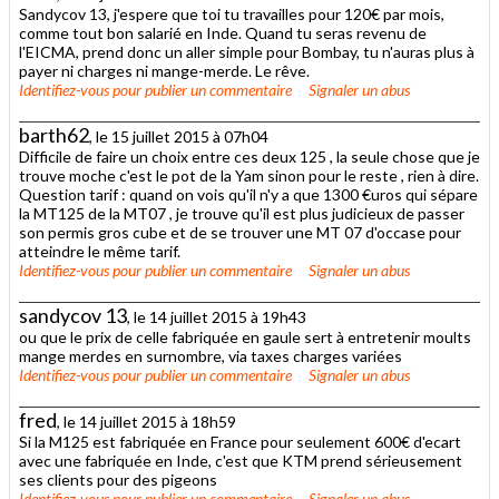
Sandycov 13, j'espere que toi tu travailles pour 120€ par mois,
comme tout bon salarié en Inde. Quand tu seras revenu de
l'EICMA, prend donc un aller simple pour Bombay, tu n'auras plus à
payer ni charges ni mange-merde. Le rêve.
Identifiez-vous
pour publier un commentaire
Signaler un abus
barth62
, le 15 juillet 2015 à 07h04
Difficile de faire un choix entre ces deux 125 , la seule chose que je
trouve moche c'est le pot de la Yam sinon pour le reste , rien à dire.
Question tarif : quand on vois qu'il n'y a que 1300 €uros qui sépare
la MT125 de la MT07 , je trouve qu'il est plus judicieux de passer
son permis gros cube et de se trouver une MT 07 d'occase pour
atteindre le même tarif.
Identifiez-vous
pour publier un commentaire
Signaler un abus
sandycov 13
, le 14 juillet 2015 à 19h43
ou que le prix de celle fabriquée en gaule sert à entretenir moults
mange merdes en surnombre, via taxes charges variées
Identifiez-vous
pour publier un commentaire
Signaler un abus
fred
, le 14 juillet 2015 à 18h59
Si la M125 est fabriquée en France pour seulement 600€ d'ecart
avec une fabriquée en Inde, c'est que KTM prend sérieusement
ses clients pour des pigeons
Identifiez-vous
pour publier un commentaire
Signaler un abus