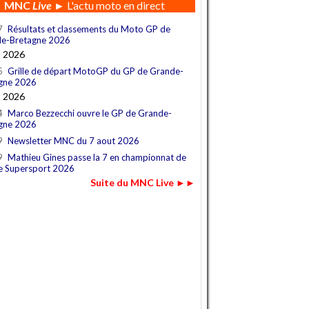
MNC
Live
► L'actu moto en direct
7
Résultats et classements du Moto GP de
e-Bretagne 2026
t 2026
5
Grille de départ MotoGP du GP de Grande-
gne 2026
t 2026
4
Marco Bezzecchi ouvre le GP de Grande-
gne 2026
9
Newsletter MNC du 7 aout 2026
9
Mathieu Gines passe la 7 en championnat de
e Supersport 2026
Suite du MNC Live ►►