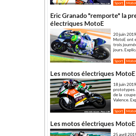
Sport
Moto
Eric Granado "remporte" la p
électriques MotoE
20 juin 2019
MotoE ont e
trois journ
jours. Explic
Sport
Moto
Les motos électriques MotoE 
18 juin 2019
prototypes 
de la coupe
Valence. Exp
Sport
Moto
Les motos électriques MotoE d
25 avril 201