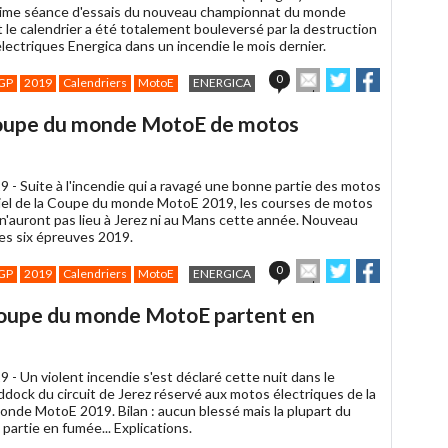
ltime séance d'essais du nouveau championnat du monde
 le calendrier a été totalement bouleversé par la destruction
lectriques Energica dans un incendie le mois dernier.
Envoyer
Partager
Partager
0
GP
2019
Calendriers
MotoE
ENERGICA
cet
sur
sur
article
Twitter
Facebook
Coupe du monde MotoE de motos
à
un
ami
9 -
Suite à l'incendie qui a ravagé une bonne partie des motos
iel de la Coupe du monde MotoE 2019, les courses de motos
 n'auront pas lieu à Jerez ni au Mans cette année. Nouveau
des six épreuves 2019.
Envoyer
Partager
Partager
0
GP
2019
Calendriers
MotoE
ENERGICA
cet
sur
sur
article
Twitter
Facebook
 Coupe du monde MotoE partent en
à
un
ami
9 -
Un violent incendie s'est déclaré cette nuit dans le
dock du circuit de Jerez réservé aux motos électriques de la
nde MotoE 2019. Bilan : aucun blessé mais la plupart du
 partie en fumée... Explications.