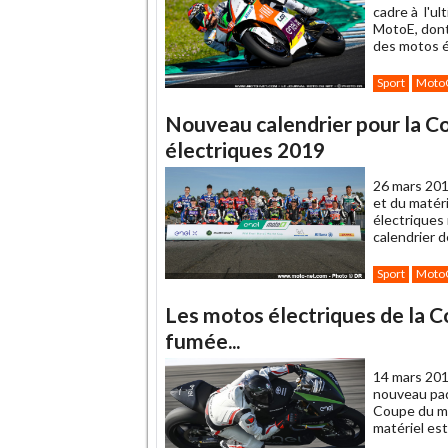
cadre à l'u
MotoE, dont
des motos é
Sport
Moto
Nouveau calendrier pour la 
électriques 2019
26 mars 201
et du matér
électriques
calendrier 
Sport
Moto
Les motos électriques de la
fumée...
14 mars 201
nouveau pad
Coupe du mo
matériel est