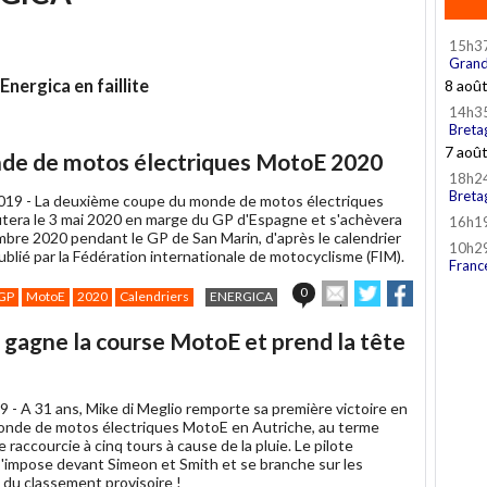
15h3
Grand
nergica en faillite
8 aoû
14h3
Breta
7 aoû
nde de motos électriques MotoE 2020
18h2
Breta
019 -
La deuxième coupe du monde de motos électriques
era le 3 mai 2020 en marge du GP d'Espagne et s'achèvera
16h1
mbre 2020 pendant le GP de San Marin, d'après le calendrier
10h2
ublié par la Fédération internationale de motocyclisme (FIM).
Franc
Envoyer
Partager
Partager
0
GP
MotoE
2020
Calendriers
ENERGICA
cet
sur
sur
article
Twitter
Facebook
o gagne la course MotoE et prend la tête
à
un
ami
9 -
A 31 ans, Mike di Meglio remporte sa première victoire en
nde de motos électriques MotoE en Autriche, au terme
 raccourcie à cinq tours à cause de la pluie. Le pilote
s'impose devant Simeon et Smith et se branche sur les
u classement provisoire !