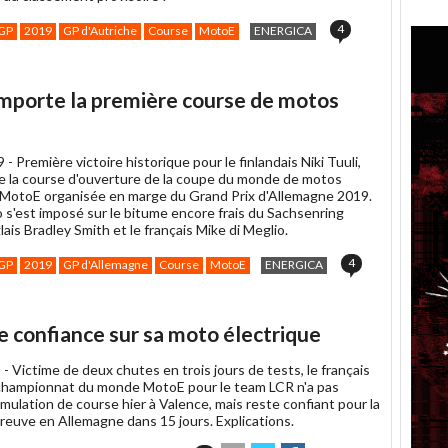
4
GP
2019
GP d'Autriche
Course
MotoE
ENERGICA
emporte la première course de motos
9 -
Première victoire historique pour le finlandais Niki Tuuli,
e la course d'ouverture de la coupe du monde de motos
 MotoE organisée en marge du Grand Prix d'Allemagne 2019.
o s'est imposé sur le bitume encore frais du Sachsenring
lais Bradley Smith et le français Mike di Meglio.
4
GP
2019
GP d'Allemagne
Course
MotoE
ENERGICA
 confiance sur sa moto électrique
 -
Victime de deux chutes en trois jours de tests, le français
hampionnat du monde MotoE pour le team LCR n'a pas
imulation de course hier à Valence, mais reste confiant pour la
reuve en Allemagne dans 15 jours. Explications.