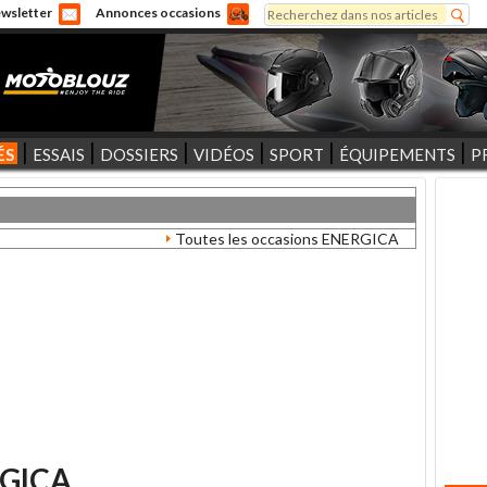
Rechercher
wsletter
Annonces occasions
Formulaire de recherche
ÉS
ESSAIS
DOSSIERS
VIDÉOS
SPORT
ÉQUIPEMENTS
P
Toutes les occasions ENERGICA
GICA