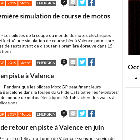
Envoyer
Partager
Partager
2
GP
2019
MotoE
ENERGICA
cet
sur
sur
article
Twitter
Facebook
remière simulation de course de motos
à
un
ami
 -
Les pilotes de la coupe du monde de motos électriques
ffectué une simulation de course hier à Valence pour clore
ées de tests avant de disputer la première épreuve dans 15
ations.
Envoyer
Partager
Partager
0
GP
2019
MotoE
ENERGICA
Occ
cet
sur
sur
article
Twitter
Facebook
en piste à Valence
à
un
 -
Pendant que les pilotes MotoGP peaufinent leurs
ami
à Barcelone dans la foulée du GP de Catalogne, les "e-pilotes"
 du monde de motos électriques MotoE lâchent les watts à
lications.
Envoyer
Partager
Partager
0
GP
2019
MotoE
ENERGICA
cet
sur
sur
article
Twitter
Facebook
e retour en piste à Valence en juin
à
un
9 -
Le circuit Ricardo Tormo de Valence (Espagne) servira de
ami