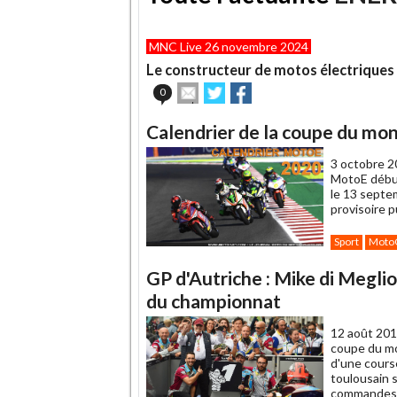
MNC Live 26 novembre 2024
Le constructeur de motos électriques E
Envoyer
Partager
Partager
0
cet
sur
sur
article
Twitter
Facebook
Calendrier de la coupe du mo
à
un
3 octobre 2
ami
MotoE début
le 13 septe
provisoire p
Sport
Moto
GP d'Autriche : Mike di Megli
du championnat
12 août 201
coupe du mo
d'une course
toulousain 
commandes d