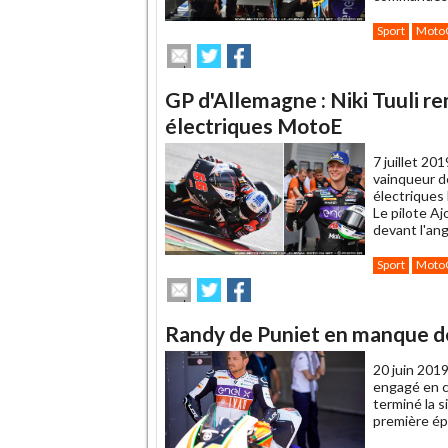
Sport
Moto
Envoyer
Partager
Partager
cet
sur
sur
article
Twitter
Facebook
GP d'Allemagne : Niki Tuuli r
à
un
électriques MotoE
ami
7 juillet 201
vainqueur d
électriques
Le pilote Aj
devant l'ang
Sport
Moto
Envoyer
Partager
Partager
cet
sur
sur
article
Twitter
Facebook
Randy de Puniet en manque de
à
un
20 juin 2019
ami
engagé en c
terminé la s
première ép