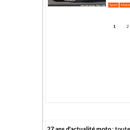
Sport
Moto
.
1
2
Pages
.
27 ans d'actualité moto :
toute