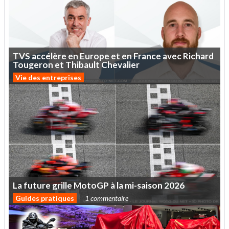
TVS
accélère
en
Europe
et
en
France
avec
Richard
Tougeron
et
Thibault
Chevalier
Vie des entreprises
La
future
grille
MotoGP
à
la
mi-saison
2026
Guides pratiques
1 commentaire