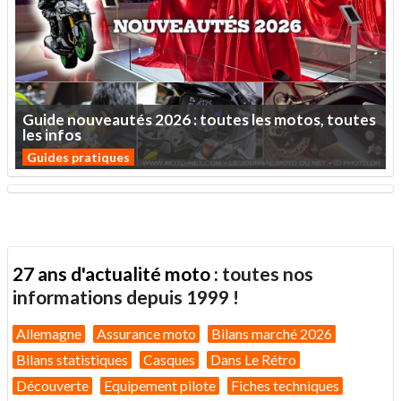
Guide
nouveautés
2026
:
toutes
les
motos,
toutes
les
infos
Guides pratiques
27 ans d'actualité moto :
toutes nos
informations depuis 1999 !
Allemagne
Assurance moto
Bilans marché 2026
Bilans statistiques
Casques
Dans Le Rétro
Découverte
Equipement pilote
Fiches techniques