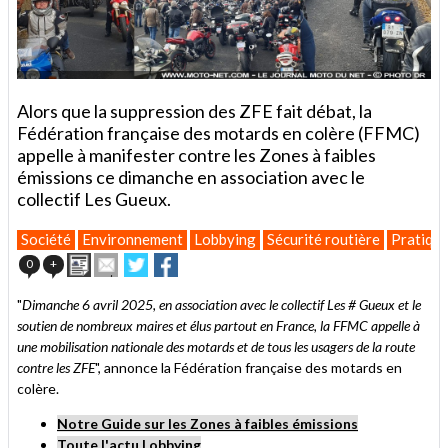
Alors que la suppression des ZFE fait débat, la
Fédération française des motards en colère (FFMC)
appelle à manifester contre les Zones à faibles
émissions ce dimanche en association avec le
collectif Les Gueux.
Société
Environnement
Lobbying
Sécurité routière
Pratiqu
Imprimer
Envoyer
Partager
Partager
0
+
cet
sur
sur
article
Twitter
Facebook
"
Dimanche 6 avril 2025, en association avec le collectif Les # Gueux et le
à
soutien de nombreux maires et élus partout en France, la FFMC appelle à
un
une mobilisation nationale des motards et de tous les usagers de la route
ami
contre les ZFE
", annonce la Fédération française des motards en
colère.
Notre Guide sur les Zones à faibles émissions
Toute l'actu Lobbying