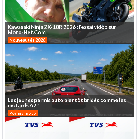
Kawasaki
Ninja
ZX-10R
2026
:
l'essai
vidéo
sur
Moto-Net.Com
Nouveautés 2026
Les
jeunes
permis
auto
bientôt
bridés
comme
les
motards
A2
?
Permis moto