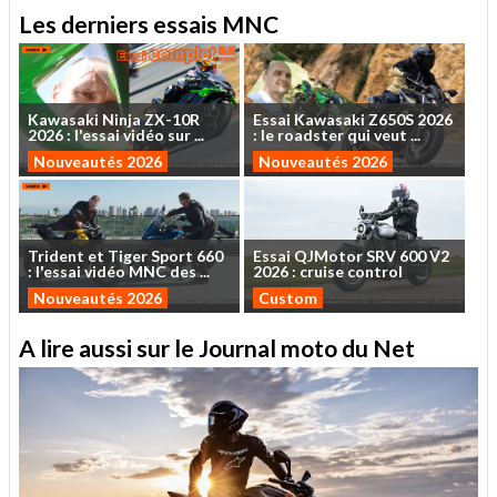
Les derniers essais MNC
Kawasaki
Ninja
ZX-10R
Essai
Kawasaki
Z650S
2026
2026
:
l'essai
vidéo
sur
...
:
le
roadster
qui
veut
...
Nouveautés 2026
Nouveautés 2026
Trident
et
Tiger
Sport
660
Essai
QJMotor
SRV
600
V2
:
l'essai
vidéo
MNC
des
...
2026
:
cruise
control
Nouveautés 2026
Custom
A lire aussi sur le Journal moto du Net