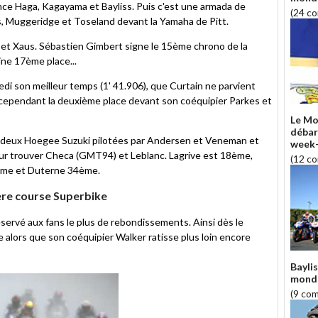
vance Haga, Kagayama et Bayliss. Puis c'est une armada de
(24 c
s, Muggeridge et Toseland devant la Yamaha de Pitt.
n et Xaus. Sébastien Gimbert signe le 15ème chrono de la
ine 17ème place...
di son meilleur temps (1' 41.906), que Curtain ne parvient
e cependant la deuxième place devant son coéquipier Parkes et
Le Mo
débar
 deux Hoegee Suzuki pilotées par Andersen et Veneman et
week-
 pour trouver Checa (GMT94) et Leblanc. Lagrive est 18ème,
(12 c
ème et Duterne 34ème.
re course Superbike
réservé aux fans le plus de rebondissements. Ainsi dès le
be alors que son coéquipier Walker ratisse plus loin encore
Bayli
monde
(9 co