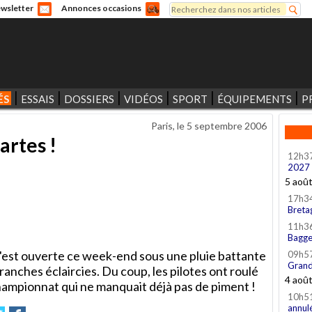
Rechercher
wsletter
Annonces occasions
Formulaire de recherche
ÉS
ESSAIS
DOSSIERS
VIDÉOS
SPORT
ÉQUIPEMENTS
P
Paris, le
5 septembre 2006
artes !
12h3
2027
5 aoû
17h3
Breta
11h3
Bagge
s'est ouverte ce week-end sous une pluie battante
09h5
Grand
nches éclaircies. Du coup, les pilotes ont roulé
4 aoû
championnat qui ne manquait déjà pas de piment !
10h5
annul