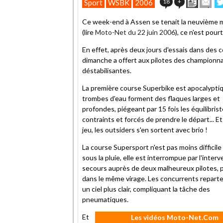
Imprime
Env
18
+
Sport
WSBK
2006
cet
su
article
Tw
Ce week-end à Assen se tenait la neuvième 
à
(lire
Moto-Net du 22 juin 2006
), ce n'est pour
un
ami
En effet, après deux jours d'essais dans des 
dimanche a offert aux pilotes des championn
déstabilisantes.
La première course Superbike est apocalyptiq
trombes d'eau forment des flaques larges et
profondes, piégeant par 15 fois les équilibris
contraints et forcés de prendre le départ... Et
jeu, les outsiders s'en sortent avec brio !
La course Supersport n'est pas moins difficil
sous la pluie, elle est interrompue par l'inter
secours auprès de deux malheureux pilotes, 
dans le même virage. Les concurrents repart
un ciel plus clair, compliquant la tâche des
pneumatiques.
Et
Les vidéos Moto-Net.Com