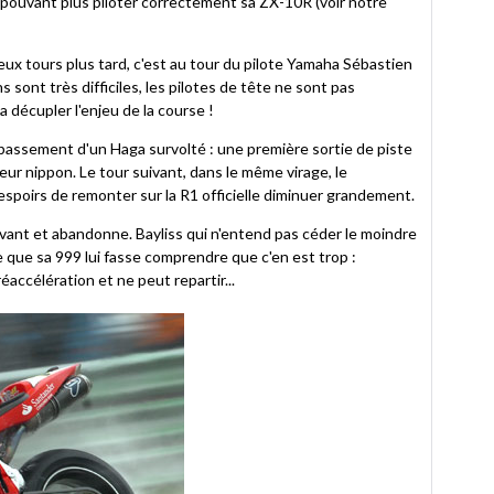
 pouvant plus piloter correctement sa ZX-10R (voir notre
deux tours plus tard, c'est au tour du pilote Yamaha Sébastien
 sont très difficiles, les pilotes de tête ne sont pas
 décupler l'enjeu de la course !
passement d'un Haga survolté : une première sortie de piste
eur nippon. Le tour suivant, dans le même virage, le
espoirs de remonter sur la R1 officielle diminuer grandement.
'avant et abandonne. Bayliss qui n'entend pas céder le moindre
ce que sa 999 lui fasse comprendre que c'en est trop :
éaccélération et ne peut repartir...