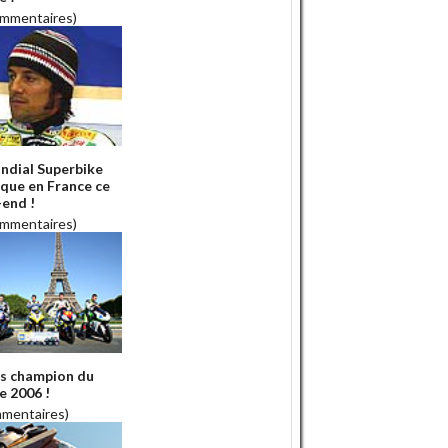
ommentaires)
ndial Superbike
que en France ce
end !
ommentaires)
ss champion du
 2006 !
mmentaires)