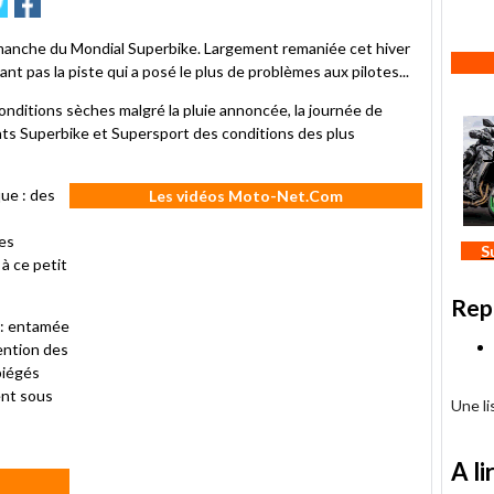
r
oyer
Partager
Partager
r
sur
itter
Facebook
manche du Mondial Superbike. Largement remaniée cet hiver
tant pas la piste qui a posé le plus de problèmes aux pilotes...
conditions sèches malgré la pluie annoncée, la journée de
ats Superbike et Supersport des conditions des plus
ue : des
Les vidéos Moto-Net.Com
tes
S
 à ce petit
Rep
e : entamée
vention des
piégés
ent sous
Une l
A li