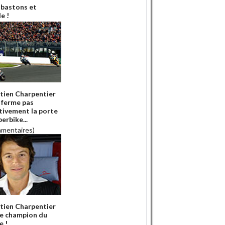
 bastons et
e !
tien Charpentier
e ferme pas
itivement la porte
erbike...
mmentaires)
tien Charpentier
e champion du
 !