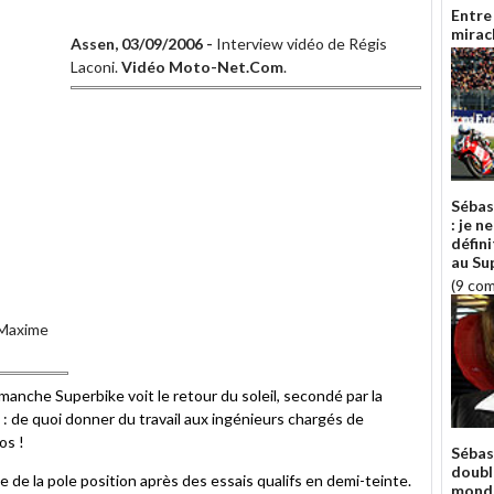
Entre
miracl
Assen, 03/09/2006 -
Interview vidéo de Régis
Laconi.
Vidéo Moto-Net.Com
.
Sébas
: je n
défin
au Sup
(9 co
 Maxime
manche Superbike voit le retour du soleil, secondé par la
: de quoi donner du travail aux ingénieurs chargés de
os !
Sébas
doubl
e de la pole position après des essais qualifs en demi-teinte.
monde