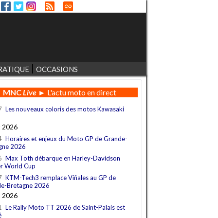
RATIQUE
OCCASIONS
MNC
Live
► L'actu moto en direct
7
Les nouveaux coloris des motos Kawasaki
t 2026
4
Horaires et enjeux du Moto GP de Grande-
gne 2026
6
Max Toth débarque en Harley-Davidson
r World Cup
7
KTM-Tech3 remplace Viñales au GP de
e-Bretagne 2026
t 2026
1
Le Rally Moto TT 2026 de Saint-Palais est
é