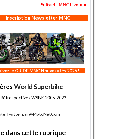
Suite du MNC Live ►►
Inscription Newsletter MNC
uivez le GUIDE MNC Nouveautés 2026 !
ères
World Superbike
Rétrospectives WSBK 2005-2022
iste Twitter par @MotoNetCom
re dans cette rubrique