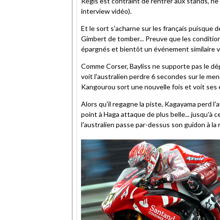
Régis est contraint de rentrer aux stands, ne
interview vidéo).
Et le sort s'acharne sur les français puisque 
Gimbert de tomber... Preuve que les conditions
épargnés et bientôt un événement similaire va
Comme Corser, Bayliss ne supporte pas le dé
voit l'australien perdre 6 secondes sur le men
Kangourou sort une nouvelle fois et voit ses 
Alors qu'il regagne la piste, Kagayama perd l
point à Haga attaque de plus belle... jusqu'à 
l'australien passe par-dessus son guidon à la r