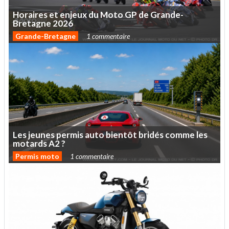
Horaires
et
enjeux
du
Moto
GP
de
Grande-
Bretagne
2026
Grande-Bretagne
1 commentaire
Les
jeunes
permis
auto
bientôt
bridés
comme
les
motards
A2
?
Permis moto
1 commentaire