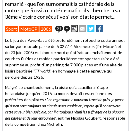
remanié - que l'on surnommait la cathédrale de la
moto - que Rossi a chuté ce matin : il y cherchera sa
3ème victoire consécutive si son état le permet...
Imprimer
Envoyer
Partager
Partager
51
+
Sport
MotoGP
2006
cet
sur
sur
article
Twitter
Facebook
Le bijou des Pays-Bas a été profondément retouché cette année :
à
sa longueur totale passe de 6 027 à 4 555 mètres (lire
Moto-Net
un
du 23 juin 2005
) et la boucle nord qui offrait un enchaînement de
ami
courbes fluides et rapides particulièrement spectaculaire a été
supprimée au profit d'un parking de 7 000 places et d'une aire de
loisirs baptisée "
TT world
", en hommage à cette épreuve qui
perdure depuis 1926.
Malgré ce chamboulement, la piste qui accueillera l'étape
hollandaise jusqu'en 2016 au moins devrait rester l'une des
préférées des pilotes : "
en regardant le nouveau tracé de près, je pense
qu’Assen sera toujours un circuit assez rapide et j’espère qu’il conservera
cette saveur bien spéciale, car il a toujours réuni les suffrages de la plupart
des pilotes et de leur entourage
", estime Nicolas Goubert, responsable
de la compétition chez Michelin.