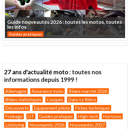
Guide
nouveautés
2026
:
toutes
les
motos,
toutes
les
infos
Guides pratiques
27 ans d'actualité moto :
toutes nos
informations depuis 1999 !
Allemagne
Assurance moto
Bilans marché 2026
Bilans statistiques
Casques
Dans Le Rétro
Découverte
Equipement pilote
Fiches techniques
Freinage
GT
Guides pratiques
High-tech
Horizons
Lobbying
Nouveautés 2026
Nouveautés 2027