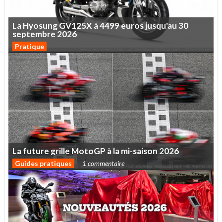
La
Hyosung
GV125X
à
4499
euros
jusqu'au
30
septembre
2026
Pratique
La
future
grille
MotoGP
à
la
mi-saison
2026
Guides pratiques
1 commentaire