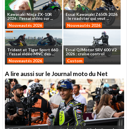
Kawasaki
Ninja
ZX-10R
Essai
Kawasaki
Z650S
2026
2026
:
l'essai
vidéo
sur
...
:
le
roadster
qui
veut
...
Nouveautés 2026
Nouveautés 2026
Trident
et
Tiger
Sport
660
Essai
QJMotor
SRV
600
V2
:
l'essai
vidéo
MNC
des
...
2026
:
cruise
control
Nouveautés 2026
Custom
A lire aussi sur le Journal moto du Net