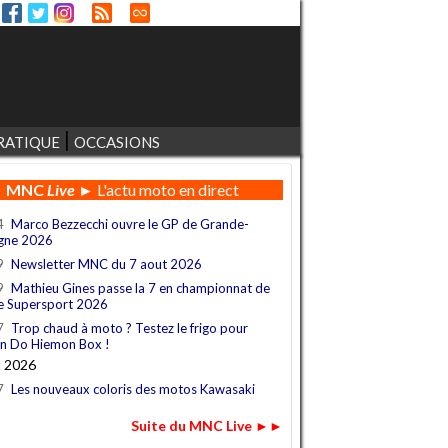
RATIQUE
OCCASIONS
MNC
Live
► L'actu moto en direct
4
Marco Bezzecchi ouvre le GP de Grande-
gne 2026
9
Newsletter MNC du 7 aout 2026
9
Mathieu Gines passe la 7 en championnat de
e Supersport 2026
7
Trop chaud à moto ? Testez le frigo pour
n Do Hiemon Box !
t 2026
7
Les nouveaux coloris des motos Kawasaki
Suite du MNC Live ►►