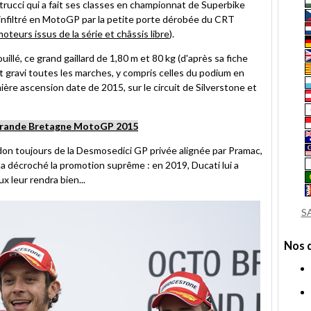
ucci qui a fait ses classes en championnat de Superbike
 infiltré en MotoGP par la petite porte dérobée du CRT
teurs issus de la série et châssis libre
).
uillé, ce grand gaillard de 1,80 m et 80 kg (d'après sa fiche
 gravi toutes les marches, y compris celles du podium en
ière ascension date de 2015, sur le circuit de Silverstone et
 Grande Bretagne MotoGP 2015
don toujours de la Desmosedici GP privée alignée par Pramac,
°9 a décroché la promotion suprême : en 2019, Ducati lui a
x leur rendra bien...
S
Nos 