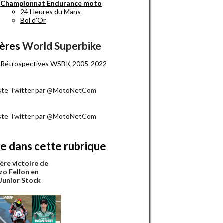
Championnat Endurance moto
24 Heures du Mans
Bol d'Or
ères
World Superbike
Rétrospectives WSBK 2005-2022
iste Twitter par @MotoNetCom
iste Twitter par @MotoNetCom
re dans cette rubrique
ère victoire de
zo Fellon en
unior Stock