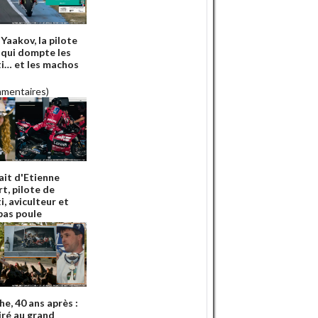
Yaakov, la pilote
qui dompte les
i… et les machos
mmentaires)
ait d'Etienne
t, pilote de
, aviculteur et
pas poule
e, 40 ans après :
iré au grand