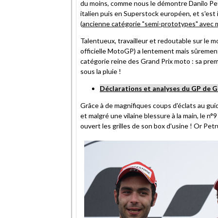
du moins, comme nous le démontre Danilo Petr
un
italien puis en Superstock européen, et s'est
ami
(
ancienne catégorie "semi-prototypes" avec mo
Talentueux, travailleur et redoutable sur le mo
officielle MotoGP) a lentement mais sûrement
catégorie reine des Grand Prix moto : sa prem
sous la pluie !
Déclarations et analyses du GP de
Grâce à de magnifiques coups d'éclats au gui
et malgré une vilaine blessure à la main, le n
ouvert les grilles de son box d'usine ! Or Petru