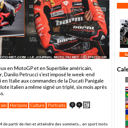
S
ieux en MotoGP et en Superbike américain,
Cal
r, Danilo Petrucci s'est imposé le week-end
i en Italie aux commandes de la Ducati Panigale
ote italien a même signé un triplé, six mois après
s.
Imprimer
0
+
rain
Horizons
Culture
Portraits
24 de partir de rien et atteindre des sommets... en sport moto