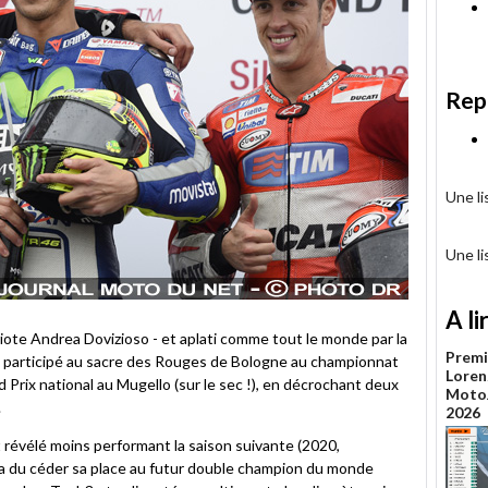
Rep
Une l
Une l
A li
iote Andrea Dovizioso - et aplati comme tout le monde par la
Premi
nt participé au sacre des Rouges de Bologne au championnat
Loren
Prix national au Mugello (sur le sec !), en décrochant deux
MotoJ
.
2026
t révélé moins performant la saison suivante (2020,
 a du céder sa place au futur double champion du monde