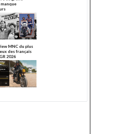
r manque
urs
view MNC du plus
eux des français
DGR 2026