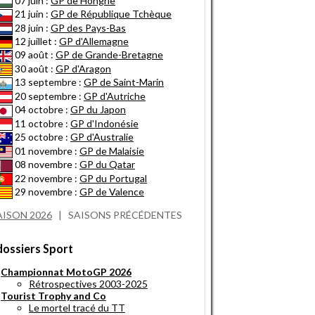
07 juin :
GP de Hongrie
21 juin :
GP de République Tchèque
28 juin :
GP des Pays-Bas
12 juillet :
GP d'Allemagne
09 août :
GP de Grande-Bretagne
30 août :
GP d'Aragon
13 septembre :
GP de Saint-Marin
20 septembre :
GP d'Autriche
04 octobre :
GP du Japon
11 octobre :
GP d'Indonésie
25 octobre :
GP d'Australie
01 novembre :
GP de Malaisie
08 novembre :
GP du Qatar
22 novembre :
GP du Portugal
29 novembre :
GP de Valence
AISON 2026
|
SAISONS PRÉCÉDENTES
dossiers Sport
Championnat MotoGP 2026
Rétrospectives 2003-2025
Tourist Trophy and Co
Le mortel tracé du TT