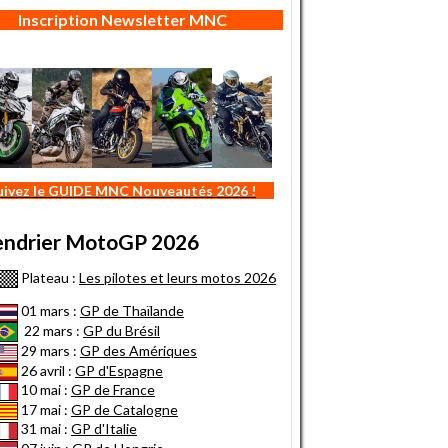
Inscription Newsletter MNC
uivez le GUIDE MNC Nouveautés 2026 !
endrier MotoGP 2026
Plateau :
Les pilotes et leurs motos 2026
01 mars :
GP de Thaïlande
22 mars :
GP du Brésil
29 mars :
GP des Amériques
26 avril :
GP d'Espagne
10 mai :
GP de France
17 mai :
GP de Catalogne
31 mai :
GP d'Italie