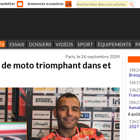
Rechercher
wsletter
Annonces occasions
Formulaire de recherche
ÉS
ESSAIS
DOSSIERS
VIDÉOS
SPORT
ÉQUIPEMENTS
P
Paris, le
26 septembre 2024
e de moto triomphant dans et
18h2
Breta
16h1
10h2
Franc
09h2
humai
6 aoû
12h3
2027