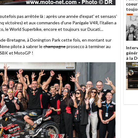
coeu
toujo
toutefois pas arrêtée là : après une année d'expat' et sensass'
victoires) et aux commandes d'une Panigale V4R, l'italien a
oto, le World Superbike, encore et toujours sur Ducati…
ande-Bretagne, à Donington Park cette fois, en montant sur
ème pilote à sabrer le
champagne
prosecco à terminer au
Inter
ldSBK et MotoGP !
génér
à la 