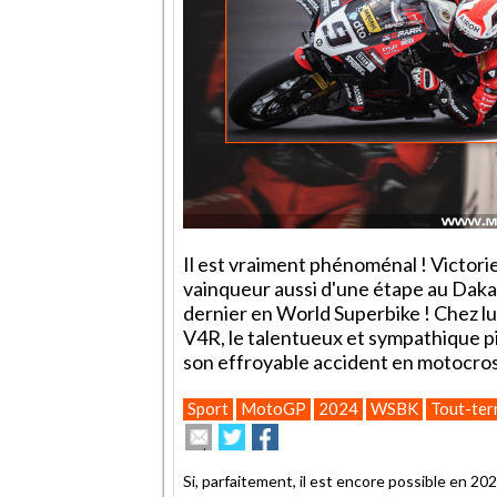
Il est vraiment phénoménal ! Victor
vainqueur aussi d'une étape au Daka
dernier en World Superbike ! Chez lu
V4R, le talentueux et sympathique pil
son effroyable accident en motocros
Sport
MotoGP
2024
WSBK
Tout-ter
Envoyer
Partager
Partager
cet
sur
sur
article
Twitter
Facebook
Si, parfaitement, il est encore possible en 20
à